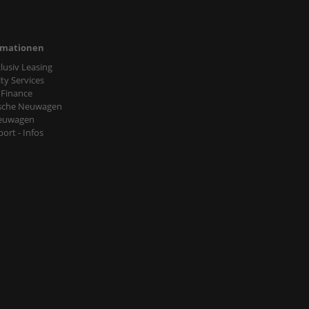
rmationen
nclusiv Leasing
ty Services
 Finance
sche Neuwagen
euwagen
ort - Infos