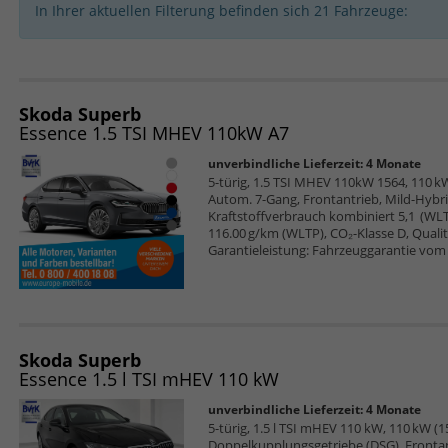
In Ihrer aktuellen Filterung befinden sich
21
Fahrzeuge:
Skoda Superb
Essence 1.5 TSI MHEV 110kW A7
unverbindliche Lieferzeit:
4 Monate
5-türig, 1.5 TSI MHEV 110kW 1564, 110 kW 
Autom. 7-Gang, Frontantrieb, Mild-Hybri
Kraftstoffverbrauch kombiniert 5,1 (WL
116.00 g/km (WLTP), CO₂-Klasse D, Qualitä
Garantieleistung: Fahrzeuggarantie vom 
Skoda Superb
Essence 1.5 l TSI mHEV 110 kW
unverbindliche Lieferzeit:
4 Monate
5-türig, 1.5 l TSI mHEV 110 kW, 110 kW (15
Doppelkupplungsgetriebe (DSG), Frontan