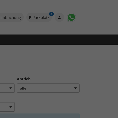
0
minbuchung
Parkplatz
Antrieb