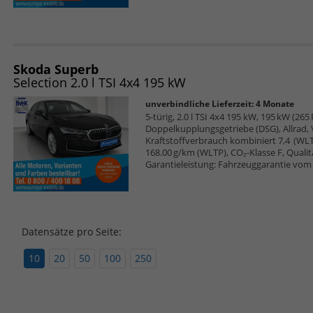
Skoda Superb
Selection 2.0 l TSI 4x4 195 kW
unverbindliche Lieferzeit:
4 Monate
5-türig, 2.0 l TSI 4x4 195 kW, 195 kW (265 
Doppelkupplungsgetriebe (DSG), Allrad,
Kraftstoffverbrauch kombiniert 7,4 (WL
168.00 g/km (WLTP), CO₂-Klasse F, Qualitä
Garantieleistung: Fahrzeuggarantie vom 
Datensätze pro Seite:
10
20
50
100
250