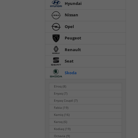
Hyundai
Nissan
Opel
Peugeot
Renault
Seat
Skoda
Elroq
(8)
Enyaq
(7)
Enyaq Coupé
(7)
Fabia
(19)
Kamiq
(16)
Karoq
(6)
Kodiaq
(19)
Octavia
(9)