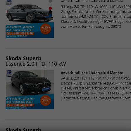
unverbindliche Lieferzeit:
4 Monate
5-türig, 2.0 TDI 110kW 1666, 110 kW (150 P
Gang, Frontantrieb, Verbrennungsmotor (
kombiniert 4,8 (WLTP), CO₂-Emission ko
Klasse D, Qualitätssiegel: BVFK-Siegel, G
vom Hersteller, Fahrzeugnr.: 29073
Skoda Superb
Essence 2.0 l TDI 110 kW
unverbindliche Lieferzeit:
4 Monate
5-türig, 2.0 l TDI 110 kW, 110 kW (150 PS),
Doppelkupplungsgetriebe (DSG), Frontan
Diesel, Kraftstoffverbrauch kombiniert 
126.00 g/km (WLTP), CO₂-Klasse D, Qualitä
Garantieleistung: Fahrzeuggarantie vom 
Skoda Superb