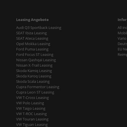
Leasing Angebote
Info
Audi Q3 Sportback Leasing
All i
SEAT Ibiza Leasing
Mobil
SEAT Ateca Leasing
Vario
Opel Mokka Leasing
Deut
Ford Puma Leasing
EU N
Ford Focus ST Leasing
Reimp
Nissan Qashqai Leasing
Nissan X-Trail Leasing
Skoda Kamiq Leasing
Skoda Karoq Leasing
Skoda Scala Leasing
Cupra Formentor Leasing
Cupra Leon ST Leasing
VW T-Cross Leasing
VW Polo Leasing
VW Taigo Leasing
VW T-ROC Leasing
VW Touran Leasing
VW Tiguan Leasing