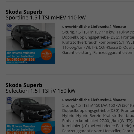
Skoda Superb
Sportline 1.5 l TSI mHEV 110 kW
unverbindliche Lieferzeit:
4 Monate
5-türig, 1.5 l TSI mHEV 110 kW, 110 kW (15
Doppelkupplungsgetriebe (DSG), Frontan
Kraftstoffverbrauch kombiniert 5,1 (WL
116.00 g/km (WLTP), CO₂-Klasse D, Qualitä
Garantieleistung: Fahrzeuggarantie vom 
Skoda Superb
Selection 1.5 l TSI iV 150 kW
unverbindliche Lieferzeit:
4 Monate
5-türig, 1.5 l TSI iV 150 kW, 150 kW (204 PS
Doppelkupplungsgetriebe (DSG), Frontant
Hybrid, Hybrid Benzin, Kraftstoffverbra
Emission kombiniert 27.00 g/km (WLTP), 
kombiniert), C (bei entladener Batterie), 
Fahrzeuggarantie vom Hersteller, Fahrze