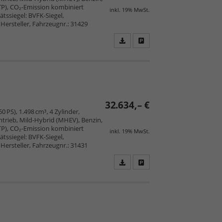
TP), CO₂-Emission kombiniert
inkl. 19% MwSt.
tssiegel: BVFK-Siegel,
Hersteller, Fahrzeugnr.: 31429
Fahrzeugangebot
Parken
als
und
PDF
vergleichen
speichern/drucken
32.634,– €
0 PS), 1.498 cm³, 4 Zylinder,
trieb, Mild-Hybrid (MHEV), Benzin,
TP), CO₂-Emission kombiniert
inkl. 19% MwSt.
tssiegel: BVFK-Siegel,
Hersteller, Fahrzeugnr.: 31431
Fahrzeugangebot
Parken
als
und
PDF
vergleichen
speichern/drucken