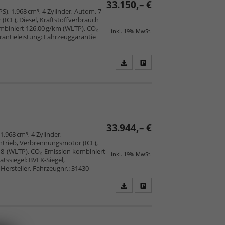
33.150,– €
S), 1.968 cm³, 4 Zylinder, Autom. 7-
ICE), Diesel, Kraftstoffverbrauch
mbiniert 126.00 g/km (WLTP), CO₂-
inkl. 19% MwSt.
arantieleistung: Fahrzeuggarantie
Fahrzeugangebot
Parken
als
und
PDF
vergleichen
speichern/drucken
33.944,– €
 1.968 cm³, 4 Zylinder,
trieb, Verbrennungsmotor (ICE),
4,8 (WLTP), CO₂-Emission kombiniert
inkl. 19% MwSt.
tssiegel: BVFK-Siegel,
Hersteller, Fahrzeugnr.: 31430
Fahrzeugangebot
Parken
als
und
PDF
vergleichen
speichern/drucken