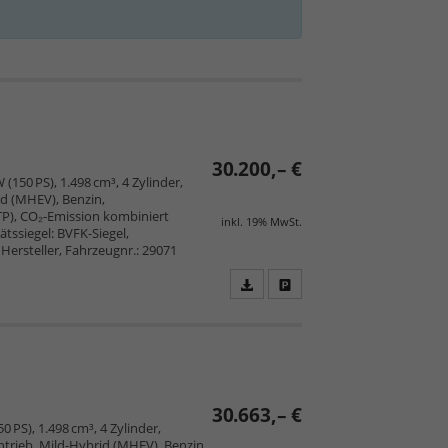
30.200,– €
(150 PS), 1.498 cm³, 4 Zylinder,
d (MHEV), Benzin,
TP), CO₂-Emission kombiniert
inkl. 19% MwSt.
tssiegel: BVFK-Siegel,
Hersteller, Fahrzeugnr.: 29071
Fahrzeugangebot
Parken
als
und
PDF
vergleichen
speichern/drucken
30.663,– €
0 PS), 1.498 cm³, 4 Zylinder,
trieb, Mild-Hybrid (MHEV), Benzin,