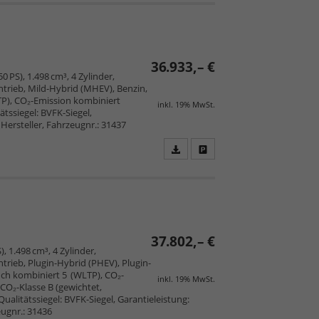
PDF
vergleichen
speichern/drucken
36.933,– €
0 PS), 1.498 cm³, 4 Zylinder,
trieb, Mild-Hybrid (MHEV), Benzin,
TP), CO₂-Emission kombiniert
inkl. 19% MwSt.
tssiegel: BVFK-Siegel,
Hersteller, Fahrzeugnr.: 31437
Fahrzeugangebot
Parken
als
und
PDF
vergleichen
speichern/drucken
37.802,– €
), 1.498 cm³, 4 Zylinder,
rieb, Plugin-Hybrid (PHEV), Plugin-
uch kombiniert 5 (WLTP), CO₂-
inkl. 19% MwSt.
CO₂-Klasse B (gewichtet,
Qualitätssiegel: BVFK-Siegel, Garantieleistung:
ugnr.: 31436