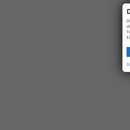
D
d
T
E
D