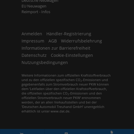
Deutsche Neuwagen
EU Neuwagen
Reimport - Infos
Anmelden
Händler-Registrierung
Impressum
AGB
Widerrufsbelehrung
Informationen zur Barrierefreiheit
Datenschutz
Cookie-Einstellungen
Nutzungsbedingungen
Weitere Informationen zum offiziellen Kraftstoffverbrauch
und zu den offiziellen spezifischen CO
-Emissionen und
2
gegebenenfalls zum Stromverbrauch neuer PKW können
dem 'Leitfaden über den offiziellen Kraftstoffverbrauch,
die offiziellen spezifischen CO
-Emissionen und den
2
offiziellen Stromverbrauch neuer PKW' entnommen
werden, der an allen Verkaufsstellen und bei der
'Deutschen Automobil Treuhand GmbH' unentgeltlich
erhältlich ist unter www.dat.de.
© 2026
Europemobile Retail GmbH
,
Leopoldstr. 31
,