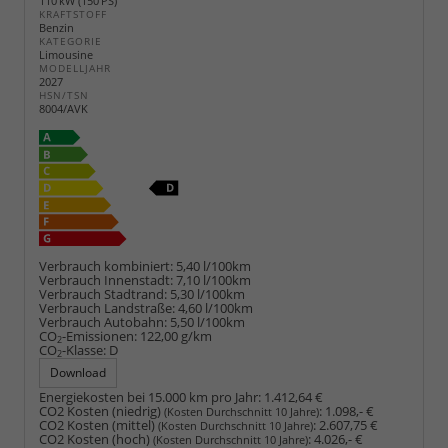
110 kW (150 PS)
KRAFTSTOFF
Benzin
KATEGORIE
Limousine
MODELLJAHR
2027
HSN/TSN
8004/AVK
Verbrauch kombiniert:
5,40 l/100km
Verbrauch Innenstadt:
7,10 l/100km
Verbrauch Stadtrand:
5,30 l/100km
Verbrauch Landstraße:
4,60 l/100km
Verbrauch Autobahn:
5,50 l/100km
CO
-Emissionen:
122,00 g/km
2
CO
-Klasse:
D
2
Download
Energiekosten bei 15.000 km pro Jahr:
1.412,64 €
CO2 Kosten (niedrig)
:
1.098,- €
(Kosten Durchschnitt 10 Jahre)
CO2 Kosten (mittel)
:
2.607,75 €
(Kosten Durchschnitt 10 Jahre)
CO2 Kosten (hoch)
:
4.026,- €
(Kosten Durchschnitt 10 Jahre)