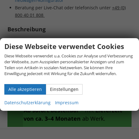
neuwagen-konfigurator
Beratung per Live-Chat oder telefonisch unter
+49 (0)
800 40 01 808
Beschreibung
Diese Webseite verwendet Cookies
** Neu bei Europemobile:
Diese Webseite verwendet u.a. Cookies zur Analyse und Verbesserung
Skoda Scala CLASSIC &
der Webseite, zum Ausspielen personalisierter Anzeigen und zum
Teilen von Artikeln in sozialen Netzwerken. Sie können Ihre
DYNAMIC **
Einwilligung jederzeit mit Wirkung für die Zukunft widerrufen.
Jetzt die neuen Sondermodelle mit
Alle akzeptieren
Einstellungen
besonders attraktivem Preisvorteil
sichern.
Datenschutzerklärung
Impressum
Ab sofort bestellbar
– mit
Lieferzeit
von ca. 3–4 Monaten
ab Werk.