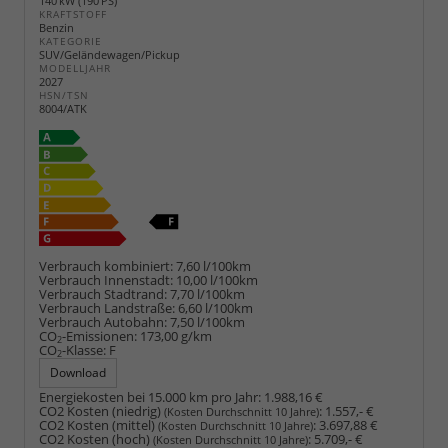
140 kW (190 PS)
KRAFTSTOFF
Benzin
KATEGORIE
SUV/Geländewagen/Pickup
MODELLJAHR
2027
HSN/TSN
8004/ATK
Verbrauch kombiniert:
7,60 l/100km
Verbrauch Innenstadt:
10,00 l/100km
Verbrauch Stadtrand:
7,70 l/100km
Verbrauch Landstraße:
6,60 l/100km
Verbrauch Autobahn:
7,50 l/100km
CO
-Emissionen:
173,00 g/km
2
CO
-Klasse:
F
2
Download
Energiekosten bei 15.000 km pro Jahr:
1.988,16 €
CO2 Kosten (niedrig)
:
1.557,- €
(Kosten Durchschnitt 10 Jahre)
CO2 Kosten (mittel)
:
3.697,88 €
(Kosten Durchschnitt 10 Jahre)
CO2 Kosten (hoch)
:
5.709,- €
(Kosten Durchschnitt 10 Jahre)