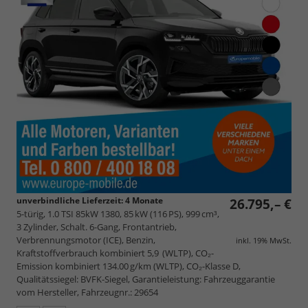
unverbindliche Lieferzeit:
4 Monate
26.795,– €
5-türig, 1.0 TSI 85kW 1380, 85 kW (116 PS), 999 cm³,
3 Zylinder, Schalt. 6-Gang, Frontantrieb,
Verbrennungsmotor (ICE), Benzin,
inkl. 19% MwSt.
Kraftstoffverbrauch kombiniert 5,9 (WLTP), CO₂-
Emission kombiniert 134.00 g/km (WLTP), CO₂-Klasse D,
Qualitätssiegel: BVFK-Siegel, Garantieleistung: Fahrzeuggarantie
vom Hersteller, Fahrzeugnr.: 29654