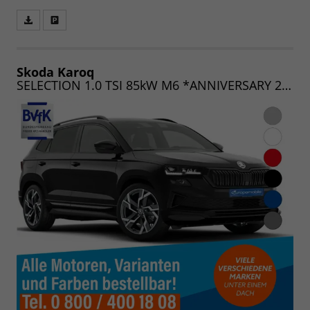
Fahrzeugangebot
Parken
als
und
PDF
vergleichen
speichern/drucken
Skoda Karoq
SELECTION 1.0 TSI 85kW M6 *ANNIVERSARY 25*