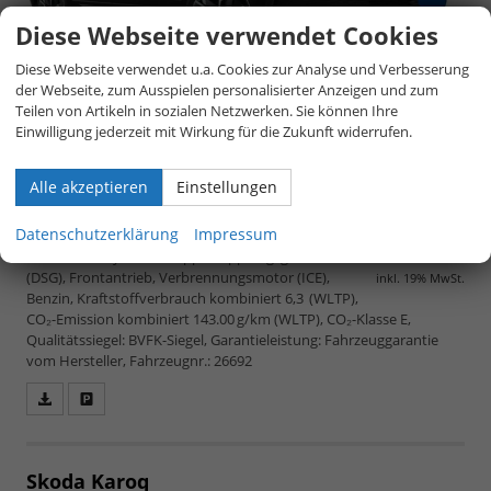
Diese Webseite verwendet Cookies
Diese Webseite verwendet u.a. Cookies zur Analyse und Verbesserung
der Webseite, zum Ausspielen personalisierter Anzeigen und zum
Teilen von Artikeln in sozialen Netzwerken. Sie können Ihre
Einwilligung jederzeit mit Wirkung für die Zukunft widerrufen.
Alle akzeptieren
Einstellungen
unverbindliche Lieferzeit:
4 Monate
27.890,– €
Datenschutzerklärung
Impressum
5-türig, 1.5 TSI 110kW DSG 1422, 110 kW (150 PS),
1.498 cm³, 4 Zylinder, Doppelkupplungsgetriebe
(DSG), Frontantrieb, Verbrennungsmotor (ICE),
inkl. 19% MwSt.
Benzin, Kraftstoffverbrauch kombiniert 6,3 (WLTP),
CO₂-Emission kombiniert 143.00 g/km (WLTP), CO₂-Klasse E,
Qualitätssiegel: BVFK-Siegel, Garantieleistung: Fahrzeuggarantie
vom Hersteller, Fahrzeugnr.: 26692
Fahrzeugangebot
Parken
als
und
PDF
vergleichen
speichern/drucken
Skoda Karoq