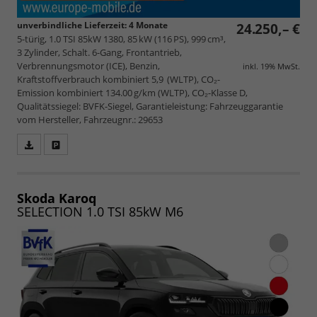
unverbindliche Lieferzeit:
4 Monate
24.250,– €
5-türig, 1.0 TSI 85kW 1380, 85 kW (116 PS), 999 cm³,
3 Zylinder, Schalt. 6-Gang, Frontantrieb,
Verbrennungsmotor (ICE), Benzin,
inkl. 19% MwSt.
Kraftstoffverbrauch kombiniert 5,9 (WLTP), CO₂-
Emission kombiniert 134.00 g/km (WLTP), CO₂-Klasse D,
Qualitätssiegel: BVFK-Siegel, Garantieleistung: Fahrzeuggarantie
vom Hersteller, Fahrzeugnr.: 29653
Fahrzeugangebot
Parken
als
und
PDF
vergleichen
speichern/drucken
Skoda Karoq
SELECTION 1.0 TSI 85kW M6