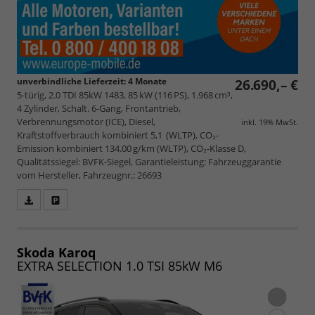
unverbindliche Lieferzeit:
4 Monate
26.690,– €
5-türig, 2.0 TDI 85kW 1483, 85 kW (116 PS), 1.968 cm³,
4 Zylinder, Schalt. 6-Gang, Frontantrieb,
Verbrennungsmotor (ICE), Diesel,
inkl. 19% MwSt.
Kraftstoffverbrauch kombiniert 5,1 (WLTP), CO₂-
Emission kombiniert 134.00 g/km (WLTP), CO₂-Klasse D,
Qualitätssiegel: BVFK-Siegel, Garantieleistung: Fahrzeuggarantie
vom Hersteller, Fahrzeugnr.: 26693
Fahrzeugangebot
Parken
als
und
PDF
vergleichen
speichern/drucken
Skoda Karoq
EXTRA SELECTION 1.0 TSI 85kW M6