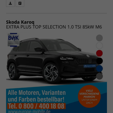
Fahrzeugangebot
Parken
als
und
PDF
vergleichen
speichern/drucken
Skoda Karoq
EXTRA PLUS TOP SELECTION 1.0 TSI 85kW M6