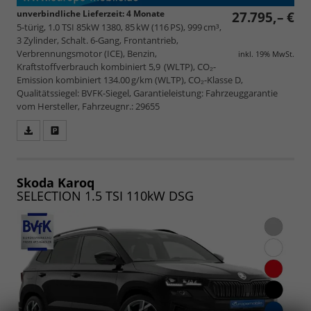
unverbindliche Lieferzeit:
4 Monate
27.795,– €
5-türig, 1.0 TSI 85kW 1380, 85 kW (116 PS), 999 cm³,
3 Zylinder, Schalt. 6-Gang, Frontantrieb,
Verbrennungsmotor (ICE), Benzin,
inkl. 19% MwSt.
Kraftstoffverbrauch kombiniert 5,9 (WLTP), CO₂-
Emission kombiniert 134.00 g/km (WLTP), CO₂-Klasse D,
Qualitätssiegel: BVFK-Siegel, Garantieleistung: Fahrzeuggarantie
vom Hersteller, Fahrzeugnr.: 29655
Fahrzeugangebot
Parken
als
und
PDF
vergleichen
speichern/drucken
Skoda Karoq
SELECTION 1.5 TSI 110kW DSG