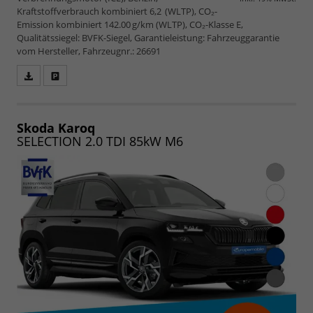
Kraftstoffverbrauch kombiniert 6,2 (WLTP), CO₂-
Emission kombiniert 142.00 g/km (WLTP), CO₂-Klasse E,
Qualitätssiegel: BVFK-Siegel, Garantieleistung: Fahrzeuggarantie
vom Hersteller, Fahrzeugnr.: 26691
Fahrzeugangebot
Parken
als
und
PDF
vergleichen
speichern/drucken
Skoda Karoq
SELECTION 2.0 TDI 85kW M6