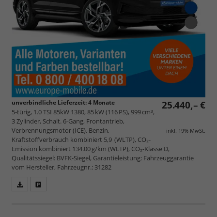
unverbindliche Lieferzeit:
4 Monate
25.440,– €
5-türig, 1.0 TSI 85kW 1380, 85 kW (116 PS), 999 cm³,
3 Zylinder, Schalt. 6-Gang, Frontantrieb,
Verbrennungsmotor (ICE), Benzin,
inkl. 19% MwSt.
Kraftstoffverbrauch kombiniert 5,9 (WLTP), CO₂-
Emission kombiniert 134.00 g/km (WLTP), CO₂-Klasse D,
Qualitätssiegel: BVFK-Siegel, Garantieleistung: Fahrzeuggarantie
vom Hersteller, Fahrzeugnr.: 31282
Fahrzeugangebot
Parken
als
und
PDF
vergleichen