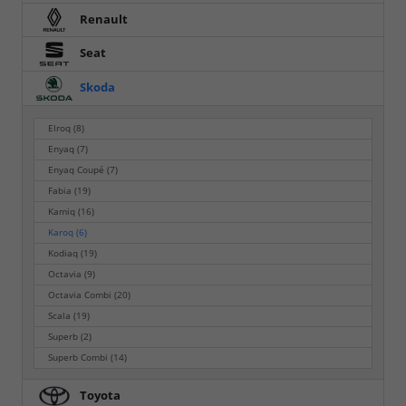
Renault
Seat
Skoda
Elroq
(8)
Enyaq
(7)
Enyaq Coupé
(7)
Fabia
(19)
Kamiq
(16)
Karoq
(6)
Kodiaq
(19)
Octavia
(9)
Octavia Combi
(20)
Scala
(19)
Superb
(2)
Superb Combi
(14)
Toyota