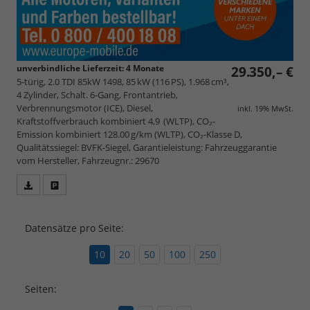
unverbindliche Lieferzeit:
4 Monate
29.350,– €
5-türig, 2.0 TDI 85kW 1498, 85 kW (116 PS), 1.968 cm³,
4 Zylinder, Schalt. 6-Gang, Frontantrieb,
Verbrennungsmotor (ICE), Diesel,
inkl. 19% MwSt.
Kraftstoffverbrauch kombiniert 4,9 (WLTP), CO₂-
Emission kombiniert 128.00 g/km (WLTP), CO₂-Klasse D,
Qualitätssiegel: BVFK-Siegel, Garantieleistung: Fahrzeuggarantie
vom Hersteller, Fahrzeugnr.: 29670
Fahrzeugangebot
Parken
als
und
PDF
vergleichen
Datensätze pro Seite:
speichern/drucken
10
20
50
100
250
Seiten: