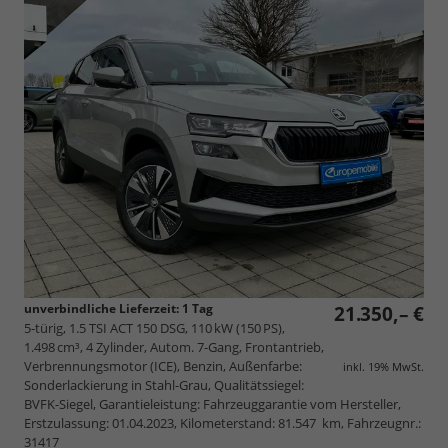
unverbindliche Lieferzeit:
1 Tag
21.350,– €
5-türig, 1.5 TSI ACT 150 DSG, 110 kW (150 PS),
1.498 cm³, 4 Zylinder, Autom. 7-Gang, Frontantrieb,
Verbrennungsmotor (ICE), Benzin, Außenfarbe:
inkl. 19% MwSt.
Sonderlackierung in Stahl-Grau, Qualitätssiegel:
BVFK-Siegel, Garantieleistung: Fahrzeuggarantie vom Hersteller,
Erstzulassung: 01.04.2023, Kilometerstand: 81.547 km, Fahrzeugnr.:
31417