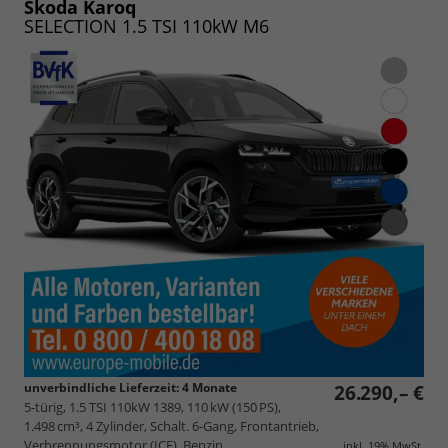
speichern/drucken
Skoda Karoq
SELECTION 1.5 TSI 110kW M6
unverbindliche Lieferzeit:
4 Monate
26.290,– €
5-türig, 1.5 TSI 110kW 1389, 110 kW (150 PS),
1.498 cm³, 4 Zylinder, Schalt. 6-Gang, Frontantrieb,
Verbrennungsmotor (ICE), Benzin,
inkl. 19% MwSt.