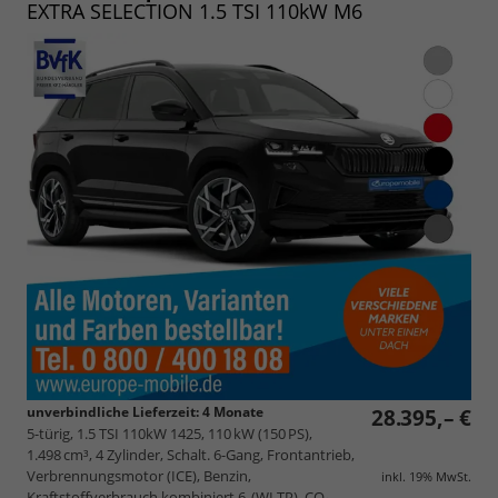
EXTRA SELECTION 1.5 TSI 110kW M6
unverbindliche Lieferzeit:
4 Monate
28.395,– €
5-türig, 1.5 TSI 110kW 1425, 110 kW (150 PS),
1.498 cm³, 4 Zylinder, Schalt. 6-Gang, Frontantrieb,
Verbrennungsmotor (ICE), Benzin,
inkl. 19% MwSt.
Kraftstoffverbrauch kombiniert 6 (WLTP), CO₂-