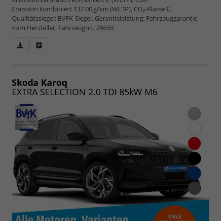
Emission kombiniert 137.00 g/km (WLTP), CO₂-Klasse E,
Qualitätssiegel: BVFK-Siegel, Garantieleistung: Fahrzeuggarantie
vom Hersteller, Fahrzeugnr.: 29659
Fahrzeugangebot
Parken
als
und
PDF
vergleichen
speichern/drucken
Skoda Karoq
EXTRA SELECTION 2.0 TDI 85kW M6