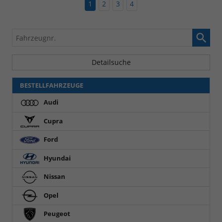
1
2
3
4
Fahrzeugnr.
Detailsuche
BESTELLFAHRZEUGE
Audi
Cupra
Ford
Hyundai
Nissan
Opel
Peugeot