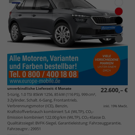
unverbindliche Lieferzeit:
4 Monate
22.600,– €
5-türig, 1.0 TSI 85kW 1256, 85 kW (116 PS), 999 cm³,
3 Zylinder, Schalt. 6-Gang, Frontantrieb,
Verbrennungsmotor (ICE), Benzin,
inkl. 19% MwSt.
Kraftstoffverbrauch kombiniert 5,4 (WLTP), CO₂-
Emission kombiniert 122.00 g/km (WLTP), CO₂-Klasse D,
Qualitätssiegel: BVFK-Siegel, Garantieleistung: Fahrzeuggarantie,
Fahrzeugnr.: 29951