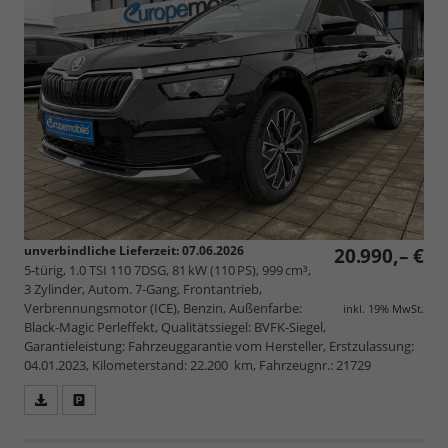
unverbindliche Lieferzeit:
07.06.2026
20.990,– €
5-türig, 1.0 TSI 110 7DSG, 81 kW (110 PS), 999 cm³,
3 Zylinder, Autom. 7-Gang, Frontantrieb,
Verbrennungsmotor (ICE), Benzin, Außenfarbe:
inkl. 19% MwSt.
Black-Magic Perleffekt, Qualitätssiegel: BVFK-Siegel,
Garantieleistung: Fahrzeuggarantie vom Hersteller, Erstzulassung:
04.01.2023, Kilometerstand: 22.200 km, Fahrzeugnr.: 21729
Fahrzeugangebot
Parken
als
und