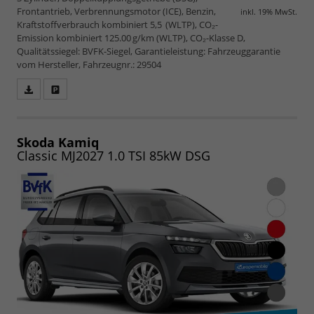
Frontantrieb, Verbrennungsmotor (ICE), Benzin,
inkl. 19% MwSt.
Kraftstoffverbrauch kombiniert 5,5 (WLTP), CO₂-
Emission kombiniert 125.00 g/km (WLTP), CO₂-Klasse D,
Qualitätssiegel: BVFK-Siegel, Garantieleistung: Fahrzeuggarantie
vom Hersteller, Fahrzeugnr.: 29504
Fahrzeugangebot
Parken
als
und
PDF
vergleichen
speichern/drucken
Skoda Kamiq
Classic MJ2027 1.0 TSI 85kW DSG