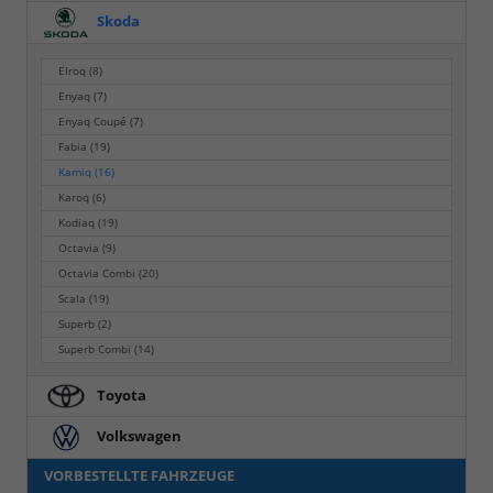
Skoda
Elroq
(8)
Enyaq
(7)
Enyaq Coupé
(7)
Fabia
(19)
Kamiq
(16)
Karoq
(6)
Kodiaq
(19)
Octavia
(9)
Octavia Combi
(20)
Scala
(19)
Superb
(2)
Superb Combi
(14)
Toyota
Volkswagen
VORBESTELLTE FAHRZEUGE