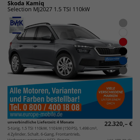
speichern/drucken
Skoda Kamiq
Selection MJ2027 1.5 TSI 110kW
unverbindliche Lieferzeit:
4 Monate
22.320,– €
5-türig, 1.5 TSI 110kW, 110 kW (150 PS), 1.498 cm³,
4 Zylinder, Schalt. 6-Gang, Frontantrieb,
Verbrennungsmotor (ICE), Benzin,