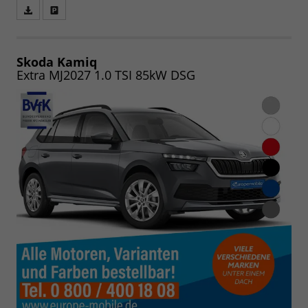
Fahrzeugangebot
Parken
als
und
PDF
vergleichen
speichern/drucken
Skoda Kamiq
Extra MJ2027 1.0 TSI 85kW DSG