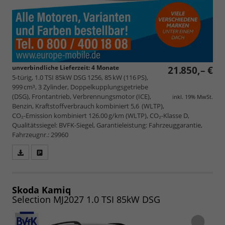
unverbindliche Lieferzeit:
4 Monate
21.850,– €
5-türig, 1.0 TSI 85kW DSG 1256, 85 kW (116 PS),
999 cm³, 3 Zylinder, Doppelkupplungsgetriebe
(DSG), Frontantrieb, Verbrennungsmotor (ICE),
inkl. 19% MwSt.
Benzin, Kraftstoffverbrauch kombiniert 5,6 (WLTP),
CO₂-Emission kombiniert 126.00 g/km (WLTP), CO₂-Klasse D,
Qualitätssiegel: BVFK-Siegel, Garantieleistung: Fahrzeuggarantie,
Fahrzeugnr.: 29960
Fahrzeugangebot
Parken
als
und
PDF
vergleichen
speichern/drucken
Skoda Kamiq
Selection MJ2027 1.0 TSI 85kW DSG