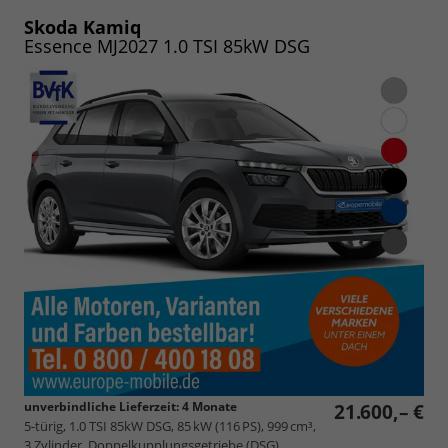
PDF
vergleichen
speichern/drucken
Skoda Kamiq
Essence MJ2027 1.0 TSI 85kW DSG
unverbindliche Lieferzeit:
4 Monate
21.600,– €
5-türig, 1.0 TSI 85kW DSG, 85 kW (116 PS), 999 cm³,
3 Zylinder, Doppelkupplungsgetriebe (DSG),