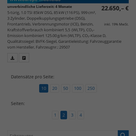
unverbindliche Lieferzeit:
4 Monate
22.650,– €
5-türig, 1.0 TSI 85kW DSG, 85 kW (116 PS), 999 cm³,
3 Zylinder, Doppelkupplungsgetriebe (DSG),
Frontantrieb, Verbrennungsmotor (ICE), Benzin,
inkl. 19% MwSt.
Kraftstoffverbrauch kombiniert 5,5 (WLTP), CO₂-
Emission kombiniert 125.00 g/km (WLTP), CO₂-Klasse D,
Qualitätssiegel: BVFK-Siegel, Garantieleistung: Fahrzeuggarantie
vom Hersteller, Fahrzeugnr.: 29507
Fahrzeugangebot
Parken
als
und
PDF
vergleichen
Datensätze pro Seite:
speichern/drucken
10
20
50
100
250
Seiten:
1
2
3
4
Fahrzeugnr.