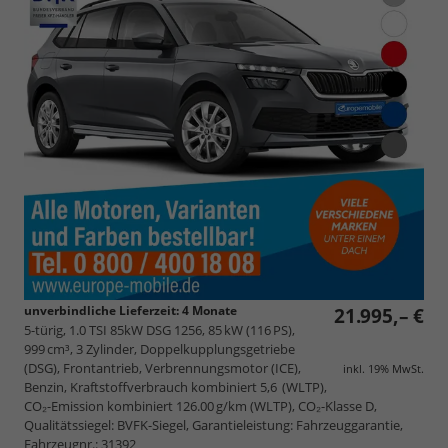
unverbindliche Lieferzeit:
4 Monate
21.995,– €
5-türig, 1.0 TSI 85kW DSG 1256, 85 kW (116 PS),
999 cm³, 3 Zylinder, Doppelkupplungsgetriebe
(DSG), Frontantrieb, Verbrennungsmotor (ICE),
inkl. 19% MwSt.
Benzin, Kraftstoffverbrauch kombiniert 5,6 (WLTP),
CO₂-Emission kombiniert 126.00 g/km (WLTP), CO₂-Klasse D,
Qualitätssiegel: BVFK-Siegel, Garantieleistung: Fahrzeuggarantie,
Fahrzeugnr.: 31392