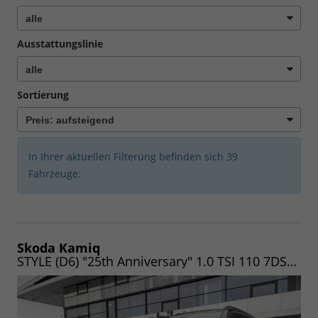
Ausstattungslinie
Sortierung
In Ihrer aktuellen Filterung befinden sich
39
Fahrzeuge:
Skoda Kamiq
STYLE (D6) "25th Anniversary" 1.0 TSI 110 7DSG VOLL-LED|CLIMA|WINTER|ALU|PDC|KAM|VIRTU|ACC|HECK|UVM. (Vorlauf 07.06.2026)