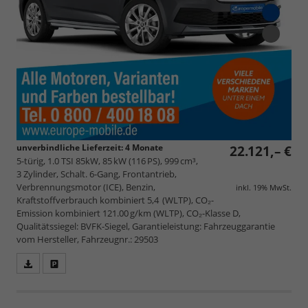
unverbindliche Lieferzeit:
4 Monate
22.121,– €
5-türig, 1.0 TSI 85kW, 85 kW (116 PS), 999 cm³,
3 Zylinder, Schalt. 6-Gang, Frontantrieb,
Verbrennungsmotor (ICE), Benzin,
inkl. 19% MwSt.
Kraftstoffverbrauch kombiniert 5,4 (WLTP), CO₂-
Emission kombiniert 121.00 g/km (WLTP), CO₂-Klasse D,
Qualitätssiegel: BVFK-Siegel, Garantieleistung: Fahrzeuggarantie
vom Hersteller, Fahrzeugnr.: 29503
Fahrzeugangebot
Parken
als
und
PDF
vergleichen