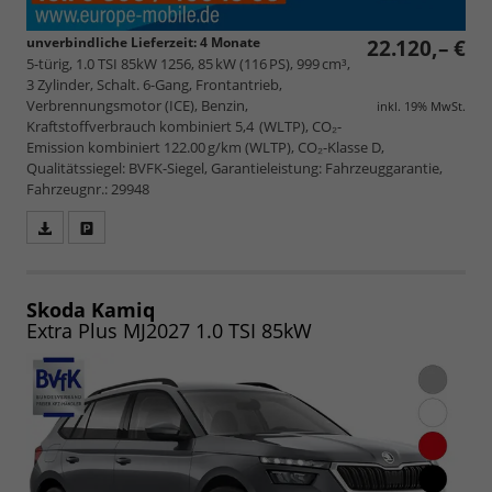
unverbindliche Lieferzeit:
4 Monate
22.120,– €
5-türig, 1.0 TSI 85kW 1256, 85 kW (116 PS), 999 cm³,
3 Zylinder, Schalt. 6-Gang, Frontantrieb,
Verbrennungsmotor (ICE), Benzin,
inkl. 19% MwSt.
Kraftstoffverbrauch kombiniert 5,4 (WLTP), CO₂-
Emission kombiniert 122.00 g/km (WLTP), CO₂-Klasse D,
Qualitätssiegel: BVFK-Siegel, Garantieleistung: Fahrzeuggarantie,
Fahrzeugnr.: 29948
Fahrzeugangebot
Parken
als
und
PDF
vergleichen
speichern/drucken
Skoda Kamiq
Extra Plus MJ2027 1.0 TSI 85kW