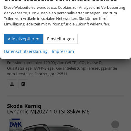
Diese Webseite verwendet u.a. Cookies zur Analyse und Verbesserung
der Webseite, zum Ausspielen personalisierter Anzeigen und zum
Teilen von Artikeln in sozialen Netzwerken. Sie können Ihre
Einwilligung jederzeit mit Wirkung für die Zukunft widerrufen.
unverbindliche Lieferzeit:
4 Monate
22.370,– €
Alle akzeptieren
Einstellungen
5-türig, 1.5 TSI 110kW, 110 kW (150 PS), 1.498 cm³,
4 Zylinder, Schalt. 6-Gang, Frontantrieb,
Datenschutzerklärung
Impressum
Verbrennungsmotor (ICE), Benzin,
inkl. 19% MwSt.
Kraftstoffverbrauch kombiniert 5,7 (WLTP), CO₂-
Emission kombiniert 129.00 g/km (WLTP), CO₂-Klasse D,
Qualitätssiegel: BVFK-Siegel, Garantieleistung: Fahrzeuggarantie
vom Hersteller, Fahrzeugnr.: 29511
Fahrzeugangebot
Parken
als
und
PDF
vergleichen
speichern/drucken
Skoda Kamiq
Dynamic MJ2027 1.0 TSI 85kW M6