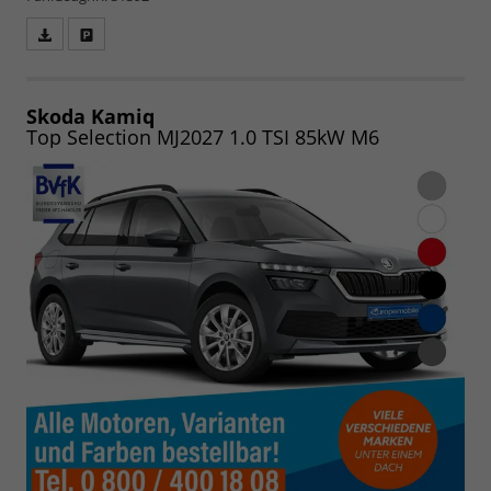
Fahrzeugangebot
Parken
als
und
PDF
vergleichen
speichern/drucken
Skoda Kamiq
Top Selection MJ2027 1.0 TSI 85kW M6