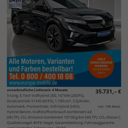
unverbindliche Lieferzeit:
4 Monate
35.731,– €
5-türig, E-Tech Vollhybrid 200, 147 kW (200 PS),
Zusatzantrieb 51 kW (69 PS), 1.199 cm³, 3 Zylinder,
Automatik, Frontantrieb, Voll-Hybrid (HEV),
inkl. 19% MwSt.
Hybrid Benzin, Kraftstoffverbrauch kombiniert 4,8
(WLTP), CO₂-Emission kombiniert 107.00 g/km (WLTP), CO₂-Klasse C,
Qualitätssiegel: BVFK-Siegel, Garantieleistung: Fahrzeuggarantie