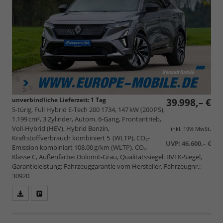
unverbindliche Lieferzeit:
1 Tag
39.998,– €
5-türig, Full Hybrid E-Tech 200 1734, 147 kW (200 PS),
1.199 cm³, 3 Zylinder, Autom. 6-Gang, Frontantrieb,
Voll-Hybrid (HEV), Hybrid Benzin,
inkl. 19% MwSt.
Kraftstoffverbrauch kombiniert 5 (WLTP), CO₂-
UVP:
46.600,– €
Emission kombiniert 108.00 g/km (WLTP), CO₂-
Klasse C, Außenfarbe: Dolomit-Grau, Qualitätssiegel: BVFK-Siegel,
Garantieleistung: Fahrzeuggarantie vom Hersteller, Fahrzeugnr.:
30920
Fahrzeugangebot
Parken
als
und
PDF
vergleichen