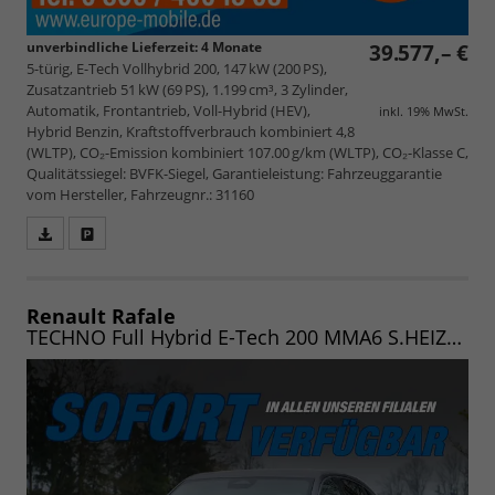
unverbindliche Lieferzeit:
4 Monate
39.577,– €
5-türig, E-Tech Vollhybrid 200, 147 kW (200 PS),
Zusatzantrieb 51 kW (69 PS), 1.199 cm³, 3 Zylinder,
Automatik, Frontantrieb, Voll-Hybrid (HEV),
inkl. 19% MwSt.
Hybrid Benzin, Kraftstoffverbrauch kombiniert 4,8
(WLTP), CO₂-Emission kombiniert 107.00 g/km (WLTP), CO₂-Klasse C,
Qualitätssiegel: BVFK-Siegel, Garantieleistung: Fahrzeuggarantie
vom Hersteller, Fahrzeugnr.: 31160
Fahrzeugangebot
Parken
als
und
PDF
vergleichen
speichern/drucken
Renault Rafale
TECHNO Full Hybrid E-Tech 200 MMA6 S.HEIZ/W.HEIZ/20"/NAV/PDC/5J.GARANTIE/UVM.