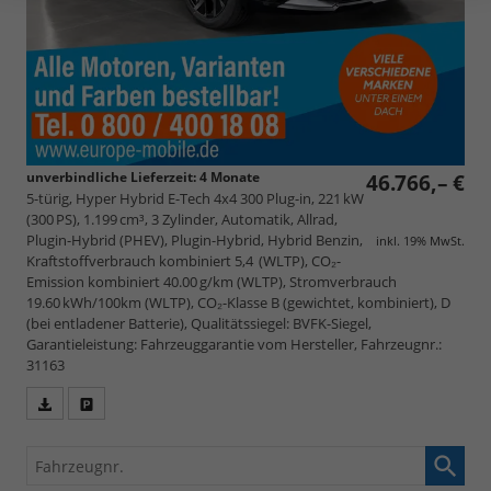
unverbindliche Lieferzeit:
4 Monate
46.766,– €
5-türig, Hyper Hybrid E-Tech 4x4 300 Plug-in, 221 kW
(300 PS), 1.199 cm³, 3 Zylinder, Automatik, Allrad,
Plugin-Hybrid (PHEV), Plugin-Hybrid, Hybrid Benzin,
inkl. 19% MwSt.
Kraftstoffverbrauch kombiniert 5,4 (WLTP), CO₂-
Emission kombiniert 40.00 g/km (WLTP), Stromverbrauch
19.60 kWh/100km (WLTP), CO₂-Klasse B (gewichtet, kombiniert), D
(bei entladener Batterie), Qualitätssiegel: BVFK-Siegel,
Garantieleistung: Fahrzeuggarantie vom Hersteller, Fahrzeugnr.:
31163
Fahrzeugangebot
Parken
als
und
Fahrzeugnr.
PDF
vergleichen
speichern/drucken