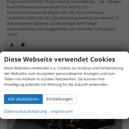
Plugin-Hybrid (PHEV), Plugin-Hybrid, Hybrid Benzin,
inkl. 19% MwSt.
Kraftstoffverbrauch kombiniert 5,4 (WLTP), CO₂-
Emission kombiniert 40.00 g/km (WLTP), Stromverbrauch
19.60 kWh/100km (WLTP), CO₂-Klasse B (gewichtet, kombiniert), D
(bei entladener Batterie), Qualitätssiegel: BVFK-Siegel,
Garantieleistung: Fahrzeuggarantie vom Hersteller, Fahrzeugnr.:
31162
Fahrzeugangebot
Parken
als
und
Diese Webseite verwendet Cookies
PDF
vergleichen
speichern/drucken
Renault Rafale
Diese Webseite verwendet u.a. Cookies zur Analyse und Verbesserung
ATELIER ALPINE Hyper Hybrid E-Tech 4x4 300 Plug-in
der Webseite, zum Ausspielen personalisierter Anzeigen und zum
Teilen von Artikeln in sozialen Netzwerken. Sie können Ihre
Einwilligung jederzeit mit Wirkung für die Zukunft widerrufen.
Alle akzeptieren
Einstellungen
Datenschutzerklärung
Impressum