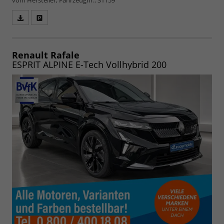
vom Hersteller, Fahrzeugnr.: 31159
Fahrzeugangebot
Parken
als
und
PDF
vergleichen
speichern/drucken
Renault Rafale
ESPRIT ALPINE E-Tech Vollhybrid 200