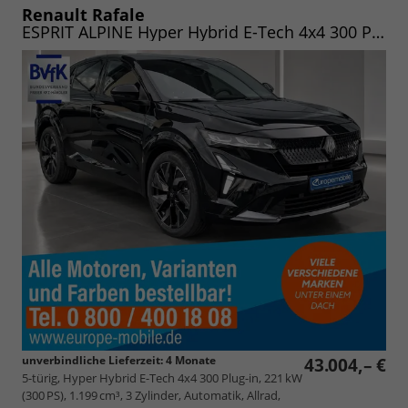
speichern/drucken
Renault Rafale
ESPRIT ALPINE Hyper Hybrid E-Tech 4x4 300 Plug-in
unverbindliche Lieferzeit:
4 Monate
43.004,– €
5-türig, Hyper Hybrid E-Tech 4x4 300 Plug-in, 221 kW
(300 PS), 1.199 cm³, 3 Zylinder, Automatik, Allrad,