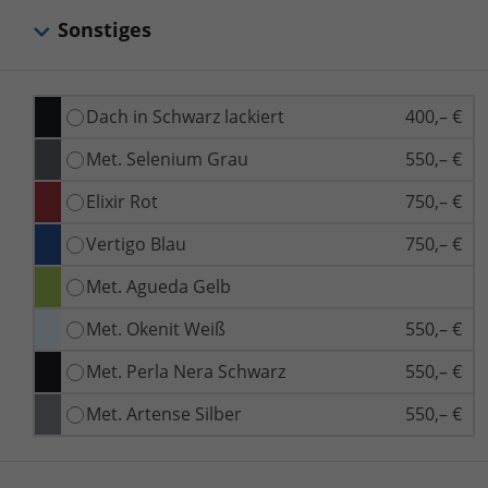
Sonstiges
Dach in Schwarz lackiert
400,– €
Met. Selenium Grau
550,– €
Elixir Rot
750,– €
Vertigo Blau
750,– €
Met. Agueda Gelb
Met. Okenit Weiß
550,– €
Met. Perla Nera Schwarz
550,– €
Met. Artense Silber
550,– €