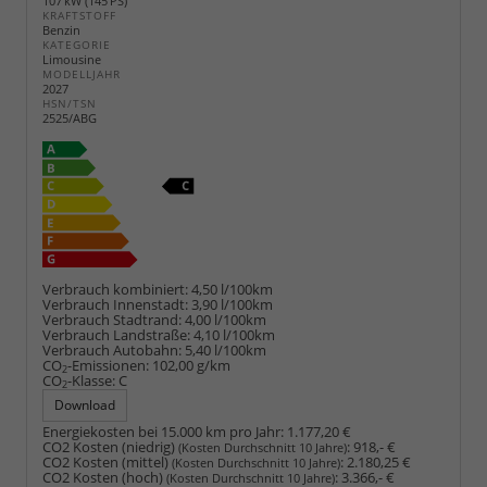
107 kW (145 PS)
KRAFTSTOFF
Benzin
KATEGORIE
Limousine
MODELLJAHR
2027
HSN/TSN
2525/ABG
Verbrauch kombiniert:
4,50 l/100km
Verbrauch Innenstadt:
3,90 l/100km
Verbrauch Stadtrand:
4,00 l/100km
Verbrauch Landstraße:
4,10 l/100km
Verbrauch Autobahn:
5,40 l/100km
CO
-Emissionen:
102,00 g/km
2
CO
-Klasse:
C
2
Download
Energiekosten bei 15.000 km pro Jahr:
1.177,20 €
CO2 Kosten (niedrig)
:
918,- €
(Kosten Durchschnitt 10 Jahre)
CO2 Kosten (mittel)
:
2.180,25 €
(Kosten Durchschnitt 10 Jahre)
CO2 Kosten (hoch)
:
3.366,- €
(Kosten Durchschnitt 10 Jahre)