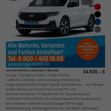
unverbindliche Lieferzeit:
3 Monate
34.920,– €
5-türig, 1.5 EcoBoost PHEV, 110 kW (150 PS),
1.498 cm³, 4 Zylinder, Autom. 6-Gang, Frontantrieb,
Plugin-Hybrid (PHEV), Plugin-Hybrid, Hybrid Benzin,
inkl. 19% MwSt.
Kraftstoffverbrauch kombiniert 6,3 (WLTP), CO₂-
Emission kombiniert 11.00 g/km (WLTP), Stromverbrauch
18.60 kWh/100km (WLTP), CO₂-Klasse B (gewichtet, kombiniert), E
(bei entladener Batterie), Qualitätssiegel: BVFK-Siegel,
Garantieleistung: Fahrzeuggarantie vom Hersteller, Fahrzeugnr.: