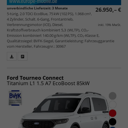
unverbindliche Lieferzeit:
3 Monate
26.950,– €
5-türig, 2.0 TDCi EcoBlue, 75 kW (102 PS), 1.968 cm³,
4 Zylinder, Schalt. 6-Gang, Frontantrieb,
Verbrennungsmotor (ICE), Diesel,
inkl. 19% MwSt.
Kraftstoffverbrauch kombiniert 5,3 (WLTP), CO₂-
Emission kombiniert 140.00 g/km (WLTP), CO₂-Klasse E,
Qualitätssiegel: BVFK-Siegel, Garantieleistung: Fahrzeuggarantie
vom Hersteller, Fahrzeugnr.: 30967
Fahrzeugangebot
Parken
als
und
PDF
vergleichen
speichern/drucken
Ford Tourneo Connect
Titanium L1 1.5 A7 EcoBoost 85kW