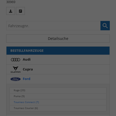
30969
Fahrzeugangebot
Parken
als
und
Fahrzeugnr.
PDF
vergleichen
speichern/drucken
Detailsuche
BESTELLFAHRZEUGE
Audi
Cupra
Ford
Kuga
(20)
Puma
(9)
Tourneo Connect
(7)
Tourneo Courier
(6)