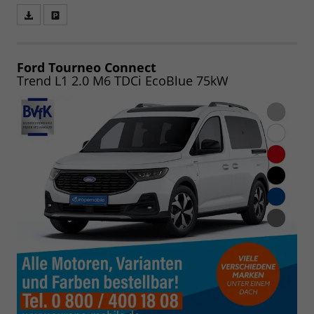
Fahrzeugangebot
Parken
als
und
PDF
vergleichen
speichern/drucken
Ford Tourneo Connect
Trend L1 2.0 M6 TDCi EcoBlue 75kW