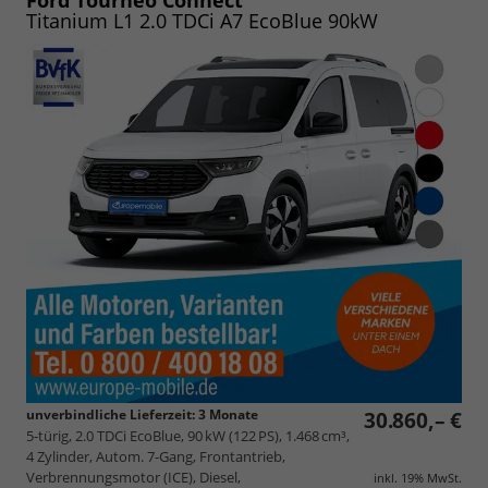
Ford Tourneo Connect
Titanium L1 2.0 TDCi A7 EcoBlue 90kW
unverbindliche Lieferzeit:
3 Monate
30.860,– €
5-türig, 2.0 TDCi EcoBlue, 90 kW (122 PS), 1.468 cm³,
4 Zylinder, Autom. 7-Gang, Frontantrieb,
Verbrennungsmotor (ICE), Diesel,
inkl. 19% MwSt.