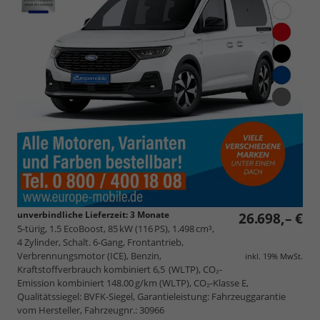
unverbindliche Lieferzeit:
3 Monate
26.698,– €
5-türig, 1.5 EcoBoost, 85 kW (116 PS), 1.498 cm³,
4 Zylinder, Schalt. 6-Gang, Frontantrieb,
Verbrennungsmotor (ICE), Benzin,
inkl. 19% MwSt.
Kraftstoffverbrauch kombiniert 6,5 (WLTP), CO₂-
Emission kombiniert 148.00 g/km (WLTP), CO₂-Klasse E,
Qualitätssiegel: BVFK-Siegel, Garantieleistung: Fahrzeuggarantie
vom Hersteller, Fahrzeugnr.: 30966