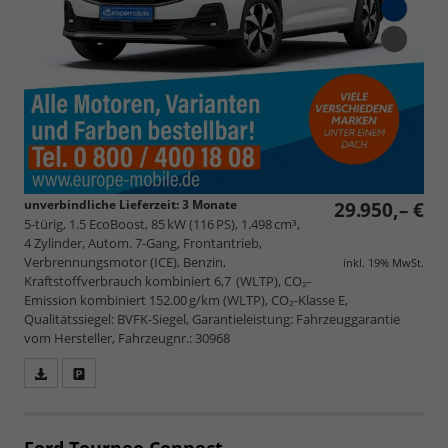
unverbindliche Lieferzeit:
3 Monate
29.950,– €
5-türig, 1.5 EcoBoost, 85 kW (116 PS), 1.498 cm³,
4 Zylinder, Autom. 7-Gang, Frontantrieb,
Verbrennungsmotor (ICE), Benzin,
inkl. 19% MwSt.
Kraftstoffverbrauch kombiniert 6,7 (WLTP), CO₂-
Emission kombiniert 152.00 g/km (WLTP), CO₂-Klasse E,
Qualitätssiegel: BVFK-Siegel, Garantieleistung: Fahrzeuggarantie
vom Hersteller, Fahrzeugnr.: 30968
Fahrzeugangebot
Parken
als
und
PDF
vergleichen
speichern/drucken