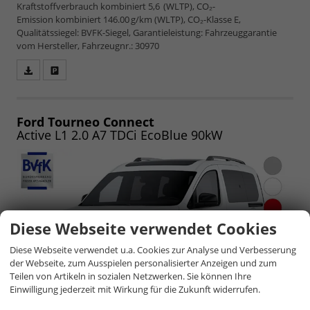
Kraftstoffverbrauch kombiniert 5,6 (WLTP), CO₂-
Emission kombiniert 146.00 g/km (WLTP), CO₂-Klasse E,
Qualitätssiegel: BVFK-Siegel, Garantieleistung: Fahrzeuggarantie
vom Hersteller, Fahrzeugnr.: 30970
Fahrzeugangebot
Parken
als
und
PDF
vergleichen
speichern/drucken
Ford Tourneo Connect
Active L1 2.0 A7 TDCi EcoBlue 90kW
Diese Webseite verwendet Cookies
Diese Webseite verwendet u.a. Cookies zur Analyse und Verbesserung
der Webseite, zum Ausspielen personalisierter Anzeigen und zum
Teilen von Artikeln in sozialen Netzwerken. Sie können Ihre
Einwilligung jederzeit mit Wirkung für die Zukunft widerrufen.