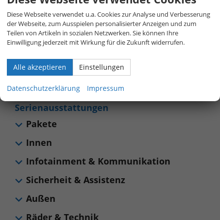
Beratung per Live-Chat oder telefonisch unter
+49 (0)
800 40 01 808
Diese Webseite verwendet u.a. Cookies zur Analyse und Verbesserung
der Webseite, zum Ausspielen personalisierter Anzeigen und zum
Teilen von Artikeln in sozialen Netzwerken. Sie können Ihre
Einwilligung jederzeit mit Wirkung für die Zukunft widerrufen.
Allgemeines
Alle akzeptieren
Einstellungen
Sonstiges
Datenschutzerklärung
Impressum
Serienausstattungen
Pakete
Innen
Infotainment & Kommunikation
Sicherheit & Assistenz
Außen
Räder & Technik