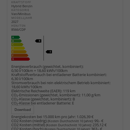
KRAFTSTOFF
Hybrid Benzin
KATEGORIE
Van/Minibus
MODELLJAHR
2027
HSN/TSN
8566/CDP
Energieverbrauch (gewichtet, kombiniert):
0,50 l/100km + 18,60 kWh/100km
Kraftstoffverbrauch bei entladener Batterie kombiniert:
6,30 l/100km
Stromverbrauch bei rein elektrischem Betrieb kombiniert:
18,60 kWh/100km
Elektrische Reichweite (EAER):
119 km
CO
-Emissionen (gewichtet, kombiniert):
11,00 g/km
2
CO
-Klasse (gewichtet, kombiniert):
B
2
CO
-Klasse bei entladener Batterie:
E
2
Download
Energiekosten bei 15.000 km pro Jahr:
1.026,39 €
CO2 Kosten (niedrig)
:
99,- €
(Kosten Durchschnitt 10 Jahre)
CO2 Kosten (mittel)
:
235,12 €
(Kosten Durchschnitt 10 Jahre)
CO2 Kosten (hoch)
:
363,- €
(Kosten Durchschnitt 10 Jahre)