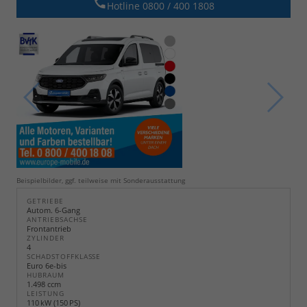
Hotline 0800 / 400 1808
Beispielbilder, ggf. teilweise mit Sonderausstattung
GETRIEBE
Autom. 6-Gang
ANTRIEBSACHSE
Frontantrieb
ZYLINDER
4
SCHADSTOFFKLASSE
Euro 6e-bis
HUBRAUM
1.498 ccm
LEISTUNG
110 kW (150 PS)