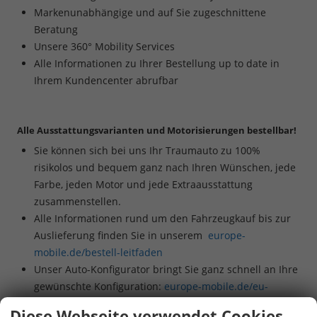
Markenunabhängige und auf Sie zugeschnittene
Beratung
Unsere 360° Mobility Services
Alle Informationen zu Ihrer Bestellung up to date in
Ihrem Kundencenter abrufbar
Alle Ausstattungsvarianten und Motorisierungen bestellbar!
Sie können sich bei uns Ihr Traumauto zu 100%
risikolos und bequem ganz nach Ihren Wünschen, jede
Farbe, jeden Motor und jede Extraausstattung
zusammenstellen.
Alle Informationen rund um den Fahrzeugkauf bis zur
Auslieferung finden Sie in unserem
europe-
mobile.de/bestell-leitfaden
Unser Auto-Konfigurator bringt Sie ganz schnell an Ihre
gewünschte Konfiguration:
europe-mobile.de/eu-
neuwagen-konfigurator
Diese Webseite verwendet Cookies