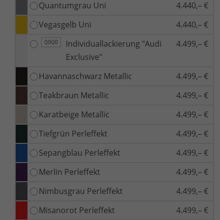
Quantumgrau Uni
4.440,– €
Vegasgelb Uni
4.440,– €
Individuallackierung "Audi
4.499,– €
Q0Q0
Exclusive"
Havannaschwarz Metallic
4.499,– €
Teakbraun Metallic
4.499,– €
Karatbeige Metallic
4.499,– €
Tiefgrün Perleffekt
4.499,– €
Sepangblau Perleffekt
4.499,– €
Merlin Perleffekt
4.499,– €
Nimbusgrau Perleffekt
4.499,– €
Misanorot Perleffekt
4.499,– €