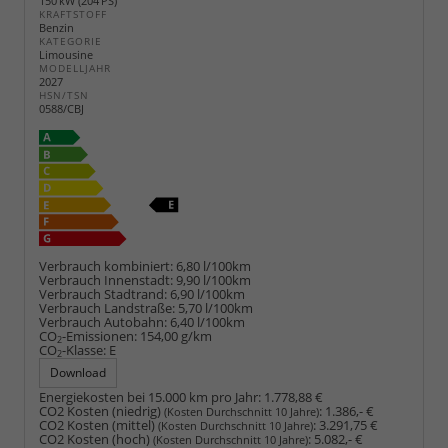
150 kW (204 PS)
KRAFTSTOFF
Benzin
KATEGORIE
Limousine
MODELLJAHR
2027
HSN/TSN
0588/CBJ
Verbrauch kombiniert:
6,80 l/100km
Verbrauch Innenstadt:
9,90 l/100km
Verbrauch Stadtrand:
6,90 l/100km
Verbrauch Landstraße:
5,70 l/100km
Verbrauch Autobahn:
6,40 l/100km
CO
-Emissionen:
154,00 g/km
2
CO
-Klasse:
E
2
Download
Energiekosten bei 15.000 km pro Jahr:
1.778,88 €
CO2 Kosten (niedrig)
:
1.386,- €
(Kosten Durchschnitt 10 Jahre)
CO2 Kosten (mittel)
:
3.291,75 €
(Kosten Durchschnitt 10 Jahre)
CO2 Kosten (hoch)
:
5.082,- €
(Kosten Durchschnitt 10 Jahre)