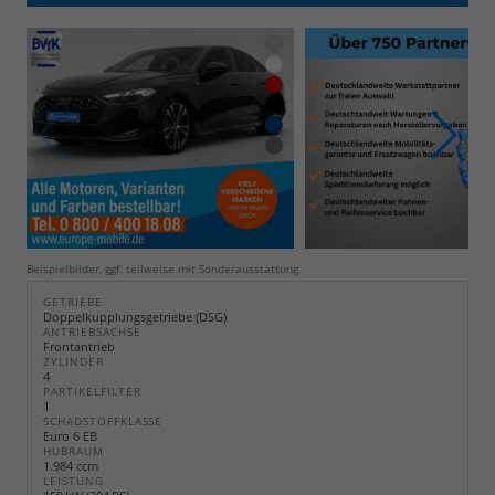
Beispielbilder, ggf. teilweise mit Sonderausstattung
GETRIEBE
Doppelkupplungsgetriebe (DSG)
ANTRIEBSACHSE
Frontantrieb
ZYLINDER
4
PARTIKELFILTER
1
SCHADSTOFFKLASSE
Euro 6 EB
HUBRAUM
1.984 ccm
LEISTUNG