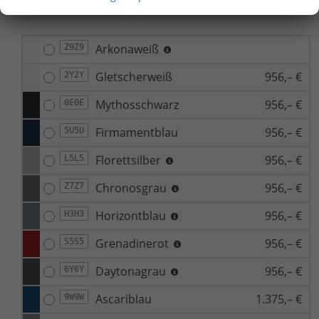
Arkonaweiß
Z9Z9
Gletscherweiß
956,– €
2Y2Y
Mythosschwarz
956,– €
0E0E
Firmamentblau
956,– €
5U5U
Florettsilber
956,– €
L5L5
Chronosgrau
956,– €
Z7Z7
Horizontblau
956,– €
H3H3
Grenadinerot
956,– €
S5S5
Daytonagrau
956,– €
6Y6Y
Ascariblau
1.375,– €
9W9W