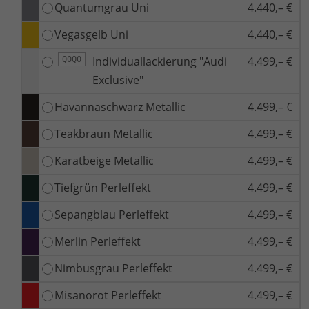
Quantumgrau Uni
4.440,– €
Vegasgelb Uni
4.440,– €
Individuallackierung "Audi
4.499,– €
Q0Q0
Exclusive"
Havannaschwarz Metallic
4.499,– €
Teakbraun Metallic
4.499,– €
Karatbeige Metallic
4.499,– €
Tiefgrün Perleffekt
4.499,– €
Sepangblau Perleffekt
4.499,– €
Merlin Perleffekt
4.499,– €
Nimbusgrau Perleffekt
4.499,– €
Misanorot Perleffekt
4.499,– €