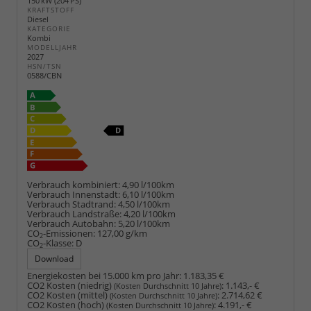
150 kW (204 PS)
KRAFTSTOFF
Diesel
KATEGORIE
Kombi
MODELLJAHR
2027
HSN/TSN
0588/CBN
Verbrauch kombiniert:
4,90 l/100km
Verbrauch Innenstadt:
6,10 l/100km
Verbrauch Stadtrand:
4,50 l/100km
Verbrauch Landstraße:
4,20 l/100km
Verbrauch Autobahn:
5,20 l/100km
CO
-Emissionen:
127,00 g/km
2
CO
-Klasse:
D
2
Download
Energiekosten bei 15.000 km pro Jahr:
1.183,35 €
CO2 Kosten (niedrig)
:
1.143,- €
(Kosten Durchschnitt 10 Jahre)
CO2 Kosten (mittel)
:
2.714,62 €
(Kosten Durchschnitt 10 Jahre)
CO2 Kosten (hoch)
:
4.191,- €
(Kosten Durchschnitt 10 Jahre)