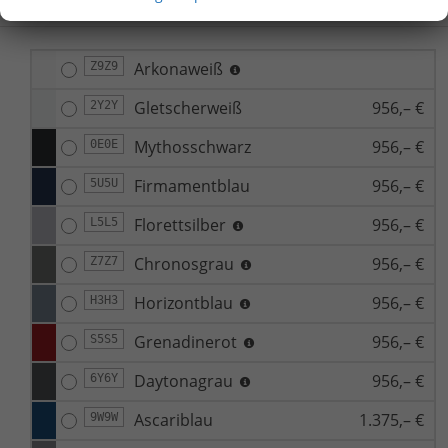
Arkonaweiß
Z9Z9
Gletscherweiß
956,– €
2Y2Y
Mythosschwarz
956,– €
0E0E
Firmamentblau
956,– €
5U5U
Florettsilber
956,– €
L5L5
Chronosgrau
956,– €
Z7Z7
Horizontblau
956,– €
H3H3
Grenadinerot
956,– €
S5S5
Daytonagrau
956,– €
6Y6Y
Ascariblau
1.375,– €
9W9W