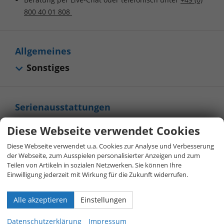
800 40 01 808
Allgemeines
Sonstiges
Serienausstattungen
Innen
Diese Webseite verwendet Cookies
Infotainment & Kommunikation
Diese Webseite verwendet u.a. Cookies zur Analyse und Verbesserung
der Webseite, zum Ausspielen personalisierter Anzeigen und zum
Sicherheit & Assistenz
Teilen von Artikeln in sozialen Netzwerken. Sie können Ihre
Einwilligung jederzeit mit Wirkung für die Zukunft widerrufen.
Außen
Räder & Technik
Alle akzeptieren
Einstellungen
Sonstiges
Datenschutzerklärung
Impressum