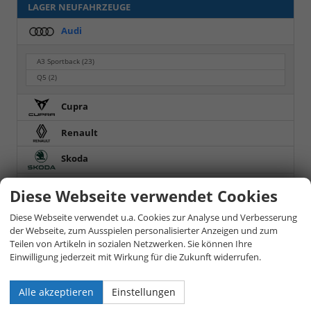
LAGER NEUFAHRZEUGE
Audi
A3 Sportback
(23)
Q5
(2)
Cupra
Renault
Skoda
Toyota
Diese Webseite verwendet Cookies
Volkswagen
Diese Webseite verwendet u.a. Cookies zur Analyse und Verbesserung
der Webseite, zum Ausspielen personalisierter Anzeigen und zum
GEBRAUCHTFAHRZEUGE
Teilen von Artikeln in sozialen Netzwerken. Sie können Ihre
Einwilligung jederzeit mit Wirkung für die Zukunft widerrufen.
Audi
Alle akzeptieren
Einstellungen
Q3
(3)