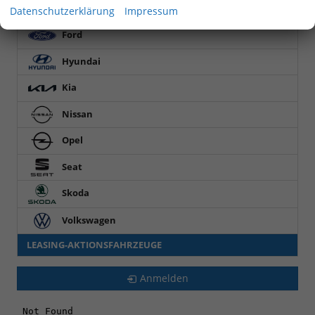
Cupra
Datenschutzerklärung
Impressum
Ford
Hyundai
Kia
Nissan
Opel
Seat
Skoda
Volkswagen
LEASING-AKTIONSFAHRZEUGE
Anmelden