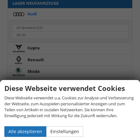
LAGER NEUFAHRZEUGE
Audi
A3 Sportback
(23)
Q5
(2)
Cupra
Renault
Skoda
Toyota
Diese Webseite verwendet Cookies
Volkswagen
Diese Webseite verwendet u.a. Cookies zur Analyse und Verbesserung
der Webseite, zum Ausspielen personalisierter Anzeigen und zum
GEBRAUCHTFAHRZEUGE
Teilen von Artikeln in sozialen Netzwerken. Sie können Ihre
Einwilligung jederzeit mit Wirkung für die Zukunft widerrufen.
Audi
Alle akzeptieren
Einstellungen
Q3
(3)