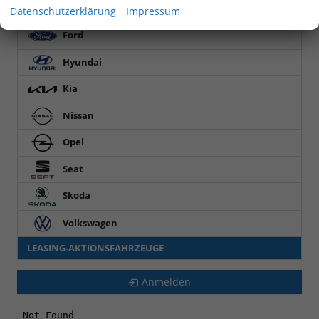
Cupra
Datenschutzerklärung
Impressum
Ford
Hyundai
Kia
Nissan
Opel
Seat
Skoda
Volkswagen
LEASING-AKTIONSFAHRZEUGE
Anmelden