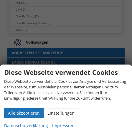
Aygo X
(5)
C-HR
(1)
Corolla Cross
(7)
Corolla Touring Sports
(6)
Yaris
(5)
Volkswagen
VORBESTELLTE FAHRZEUGE
LAGER NEUFAHRZEUGE
Diese Webseite verwendet Cookies
GEBRAUCHTFAHRZEUGE
LEASING-AKTIONSFAHRZEUGE
Diese Webseite verwendet u.a. Cookies zur Analyse und Verbesserung
der Webseite, zum Ausspielen personalisierter Anzeigen und zum
Teilen von Artikeln in sozialen Netzwerken. Sie können Ihre
Anmelden
Einwilligung jederzeit mit Wirkung für die Zukunft widerrufen.
Alle akzeptieren
Einstellungen
Datenschutzerklärung
Impressum