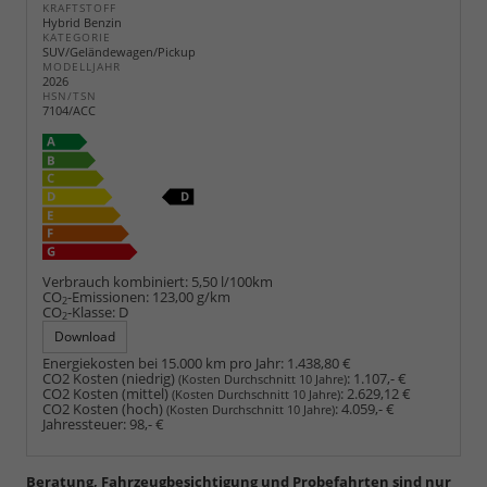
KRAFTSTOFF
Hybrid Benzin
KATEGORIE
SUV/Geländewagen/Pickup
MODELLJAHR
2026
HSN/TSN
7104/ACC
Verbrauch kombiniert:
5,50 l/100km
CO
-Emissionen:
123,00 g/km
2
CO
-Klasse:
D
2
Download
Energiekosten bei 15.000 km pro Jahr:
1.438,80 €
CO2 Kosten (niedrig)
:
1.107,- €
(Kosten Durchschnitt 10 Jahre)
CO2 Kosten (mittel)
:
2.629,12 €
(Kosten Durchschnitt 10 Jahre)
CO2 Kosten (hoch)
:
4.059,- €
(Kosten Durchschnitt 10 Jahre)
Jahressteuer:
98,- €
Beratung, Fahrzeugbesichtigung und Probefahrten sind nur