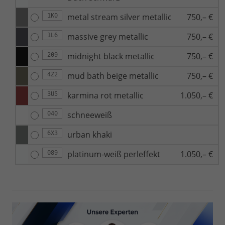
metal stream silver metallic
750,– €
1K0
massive grey metallic
750,– €
1L6
midnight black metallic
750,– €
209
mud bath beige metallic
750,– €
4Z2
karmina rot metallic
1.050,– €
3U5
schneeweiß
040
urban khaki
6X3
platinum-weiß perleffekt
1.050,– €
089