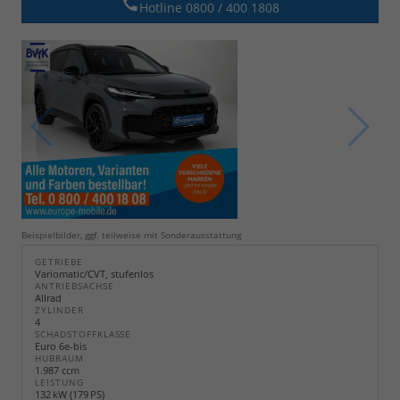
Hotline 0800 / 400 1808
Beispielbilder, ggf. teilweise mit Sonderausstattung
GETRIEBE
Variomatic/CVT, stufenlos
ANTRIEBSACHSE
Allrad
ZYLINDER
4
SCHADSTOFFKLASSE
Euro 6e-bis
HUBRAUM
1.987 ccm
LEISTUNG
132 kW (179 PS)