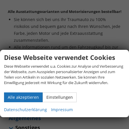
Alle Ausstattungsvarianten und Motorisierungen bestellbar!
Sie können sich bei uns Ihr Traumauto zu 100%
risikolos und bequem ganz nach Ihren Wünschen, jede
Farbe, jeden Motor und jede Extraausstattung
zusammenstellen.
Alle Informationen rund um den Fahrzeugkauf bis zur
Auslieferung finden Sie in unserem
europe-
Diese Webseite verwendet Cookies
mobile.de/bestell-leitfaden
Diese Webseite verwendet u.a. Cookies zur Analyse und Verbesserung
Unser Auto-Konfigurator bringt Sie ganz schnell an Ihre
der Webseite, zum Ausspielen personalisierter Anzeigen und zum
gewünschte Konfiguration:
europe-mobile.de/eu-
Teilen von Artikeln in sozialen Netzwerken. Sie können Ihre
neuwagen-konfigurator
Einwilligung jederzeit mit Wirkung für die Zukunft widerrufen.
Beratung per Live-Chat oder telefonisch unter
+49 (0)
800 40 01 808
Alle akzeptieren
Einstellungen
Datenschutzerklärung
Impressum
Allgemeines
Sonstiges