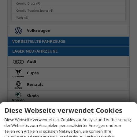
Corolla Cross
(7)
Corolla Touring Sports
(6)
Yaris
(5)
Volkswagen
VORBESTELLTE FAHRZEUGE
LAGER NEUFAHRZEUGE
Audi
Cupra
Renault
Skoda
Toyota
Diese Webseite verwendet Cookies
Diese Webseite verwendet u.a. Cookies zur Analyse und Verbesserung
Proace City
(10)
der Webseite, zum Ausspielen personalisierter Anzeigen und zum
Teilen von Artikeln in sozialen Netzwerken. Sie können Ihre
Volkswagen