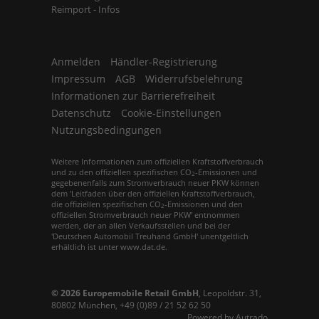
Reimport - Infos
Anmelden
Händler-Registrierung
Impressum
AGB
Widerrufsbelehrung
Informationen zur Barrierefreiheit
Datenschutz
Cookie-Einstellungen
Nutzungsbedingungen
Weitere Informationen zum offiziellen Kraftstoffverbrauch
und zu den offiziellen spezifischen CO
-Emissionen und
2
gegebenenfalls zum Stromverbrauch neuer PKW können
dem 'Leitfaden über den offiziellen Kraftstoffverbrauch,
die offiziellen spezifischen CO
-Emissionen und den
2
offiziellen Stromverbrauch neuer PKW' entnommen
werden, der an allen Verkaufsstellen und bei der
'Deutschen Automobil Treuhand GmbH' unentgeltlich
erhältlich ist unter www.dat.de.
© 2026
Europemobile Retail GmbH
,
Leopoldstr. 31
,
80802
München,
+49 (0)89 / 21 52 62 50
Powered by Autrado