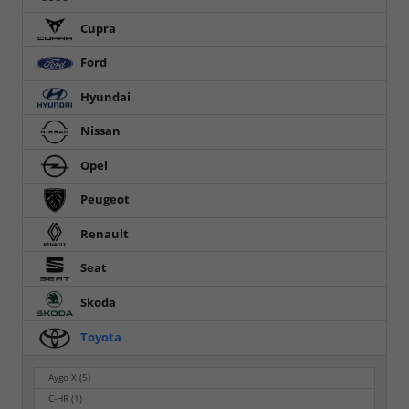
Cupra
Ford
Hyundai
Nissan
Opel
Peugeot
Renault
Seat
Skoda
Toyota
Aygo X
(5)
C-HR
(1)