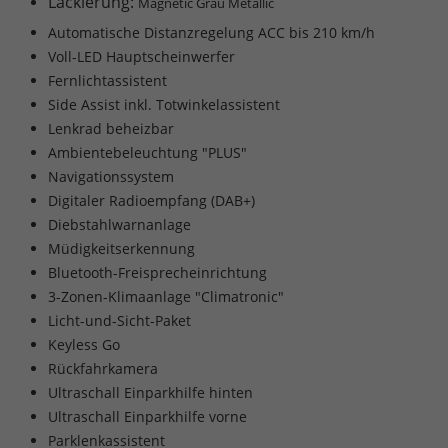
Lackierung:
Magnetic Grau Metallic
Automatische Distanzregelung ACC bis 210 km/h
Voll-LED Hauptscheinwerfer
Fernlichtassistent
Side Assist inkl. Totwinkelassistent
Lenkrad beheizbar
Ambientebeleuchtung "PLUS"
Navigationssystem
Digitaler Radioempfang (DAB+)
Diebstahlwarnanlage
Müdigkeitserkennung
Bluetooth-Freisprecheinrichtung
3-Zonen-Klimaanlage "Climatronic"
Licht-und-Sicht-Paket
Keyless Go
Rückfahrkamera
Ultraschall Einparkhilfe hinten
Ultraschall Einparkhilfe vorne
Parklenkassistent