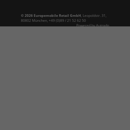
© 2026
Europemobile Retail GmbH
,
Leopoldstr. 31
,
80802
München,
+49 (0)89 / 21 52 62 50
Powered by Autrado