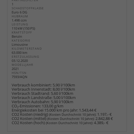
PARTIKELFILTER
1
SCHADSTOFFKLASSE
Euro 6 DG
HUBRAUM
1.498 ccm
LEISTUNG
110 kW (150 PS)
KRAFTSTOFF
Benzin
KATEGORIE
Limousine
KILOMETERSTAND
63.000 km
ERSTZULASSUNG
03.12.2020
MODELLJAHR
2021
HSN/TSN
7593/AQN
Verbrauch kombiniert:
5,90 l/100km
Verbrauch Innenstadt:
8,00 l/100km
Verbrauch Stadtrand:
5,60 l/100km
Verbrauch Landstraße:
5,00 l/100km
Verbrauch Autobahn:
5,90 l/100km
CO
-Emissionen:
133,00 g/km
2
Energiekosten bei 15.000 km pro Jahr:
1.543,44 €
CO2 Kosten (niedrig)
:
1.197,- €
(Kosten Durchschnitt 10 Jahre)
CO2 Kosten (mittel)
:
2.842,88 €
(Kosten Durchschnitt 10 Jahre)
CO2 Kosten (hoch)
:
4.389,- €
(Kosten Durchschnitt 10 Jahre)