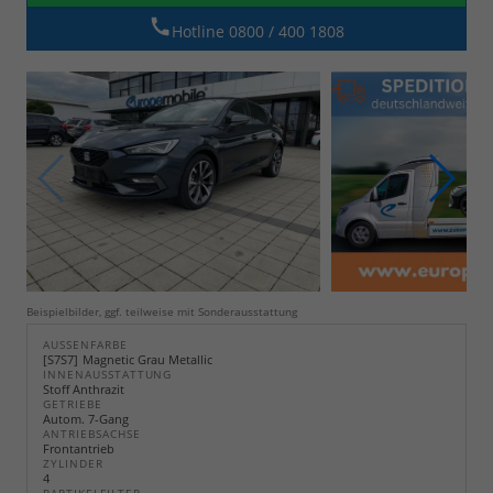
Hotline 0800 / 400 1808
Beispielbilder, ggf. teilweise mit Sonderausstattung
AUSSENFARBE
S7S7
Magnetic Grau Metallic
INNENAUSSTATTUNG
Stoff Anthrazit
GETRIEBE
Autom. 7-Gang
ANTRIEBSACHSE
Frontantrieb
ZYLINDER
4