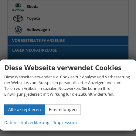
Skoda
Toyota
Volkswagen
VORBESTELLTE FAHRZEUGE
LAGER NEUFAHRZEUGE
GEBRAUCHTFAHRZEUGE
Diese Webseite verwendet Cookies
LEASING-AKTIONSFAHRZEUGE
Diese Webseite verwendet u.a. Cookies zur Analyse und Verbesserung
der Webseite, zum Ausspielen personalisierter Anzeigen und zum
Anmelden
Teilen von Artikeln in sozialen Netzwerken. Sie können Ihre
Einwilligung jederzeit mit Wirkung für die Zukunft widerrufen.
Alle akzeptieren
Einstellungen
Datenschutzerklärung
Impressum