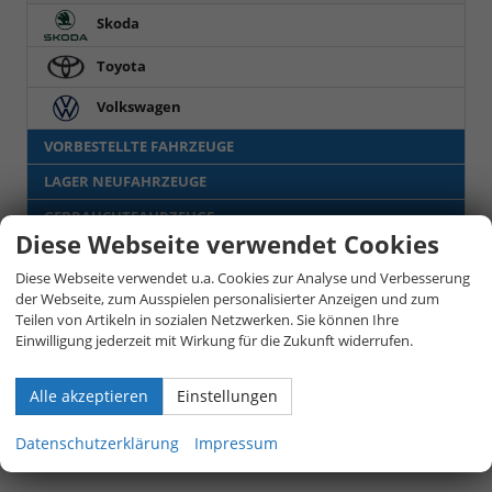
Skoda
Toyota
Volkswagen
VORBESTELLTE FAHRZEUGE
LAGER NEUFAHRZEUGE
GEBRAUCHTFAHRZEUGE
Diese Webseite verwendet Cookies
LEASING-AKTIONSFAHRZEUGE
Diese Webseite verwendet u.a. Cookies zur Analyse und Verbesserung
der Webseite, zum Ausspielen personalisierter Anzeigen und zum
Anmelden
Teilen von Artikeln in sozialen Netzwerken. Sie können Ihre
Einwilligung jederzeit mit Wirkung für die Zukunft widerrufen.
Alle akzeptieren
Einstellungen
Datenschutzerklärung
Impressum