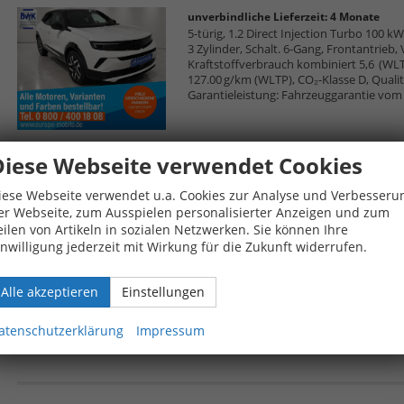
unverbindliche Lieferzeit:
4 Monate
5-türig, 1.2 Direct Injection Turbo 100 kW
3 Zylinder, Schalt. 6-Gang, Frontantrieb
Kraftstoffverbrauch kombiniert 5,6 (WL
127.00 g/km (WLTP), CO₂-Klasse D, Qualitä
Garantieleistung: Fahrzeuggarantie vom 
Diese Webseite verwendet Cookies
Opel Mokka
iese Webseite verwendet u.a. Cookies zur Analyse und Verbesseru
GS 1.2 DIT 136 M6
er Webseite, zum Ausspielen personalisierter Anzeigen und zum
eilen von Artikeln in sozialen Netzwerken. Sie können Ihre
unverbindliche Lieferzeit:
4 Monate
inwilligung jederzeit mit Wirkung für die Zukunft widerrufen.
5-türig, 1.2 Direct Injection Turbo 100 kW
3 Zylinder, Schalt. 6-Gang, Frontantrieb
Kraftstoffverbrauch kombiniert 5,6 (WL
Alle akzeptieren
Einstellungen
127.00 g/km (WLTP), CO₂-Klasse D, Qualitä
Garantieleistung: Fahrzeuggarantie vom 
atenschutzerklärung
Impressum