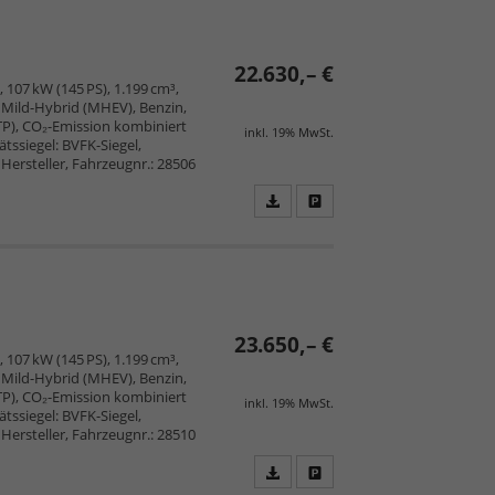
speichern/drucken
22.630,– €
, 107 kW (145 PS), 1.199 cm³,
, Mild-Hybrid (MHEV), Benzin,
TP), CO₂-Emission kombiniert
inkl. 19% MwSt.
tssiegel: BVFK-Siegel,
Hersteller, Fahrzeugnr.: 28506
Fahrzeugangebot
Parken
als
und
PDF
vergleichen
speichern/drucken
23.650,– €
, 107 kW (145 PS), 1.199 cm³,
, Mild-Hybrid (MHEV), Benzin,
TP), CO₂-Emission kombiniert
inkl. 19% MwSt.
tssiegel: BVFK-Siegel,
Hersteller, Fahrzeugnr.: 28510
Fahrzeugangebot
Parken