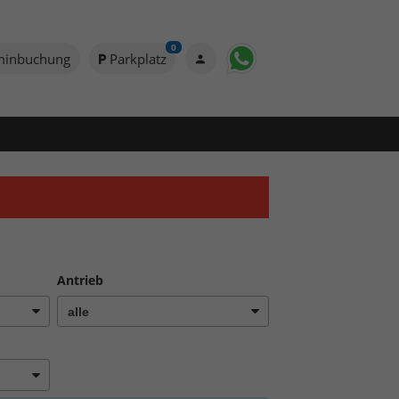
0
minbuchung
Parkplatz
Antrieb