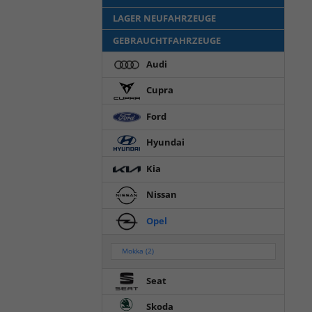
LAGER NEUFAHRZEUGE
GEBRAUCHTFAHRZEUGE
Audi
Cupra
Ford
Hyundai
Kia
Nissan
Opel
Mokka
(2)
Seat
Skoda