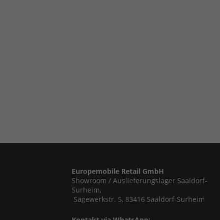
Europemobile Retail GmbH
Showroom / Auslieferungslager Saaldorf-
Surheim,
Sägewerkstr. 5, 83416 Saaldorf-Surheim
Kontakt via WhatsApp: