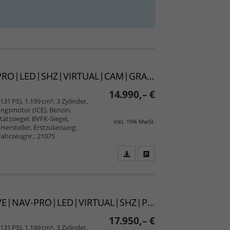
GS Line "25th Anniversary" 1.2 Turbo 130 AT|NAV-PRO|LED|SHZ|VIRTUAL|CAM|GRA|UVM.(Vorlauf 25.07.2026)
14.990,– €
31 PS), 1.199 cm³, 3 Zylinder,
ngsmotor (ICE), Benzin,
ätssiegel: BVFK-Siegel,
inkl. 19% MwSt.
ersteller, Erstzulassung:
Fahrzeugnr.: 21075
Fahrzeugangebot
Parken
als
und
PDF
vergleichen
speichern/drucken
GS "25th Anniversary" 1.2 Turbo 130 AT ACTIVEDRIVE|NAV-PRO|LED|VIRTUAL|SHZ|PARKGO|UVM. (Vorlauf 06.08.2026)
17.950,– €
31 PS), 1.199 cm³, 3 Zylinder,