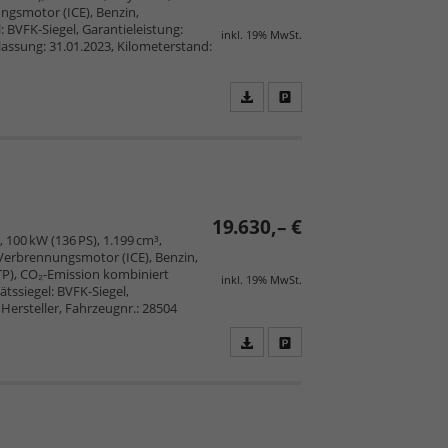
ngsmotor (ICE), Benzin,
 BVFK-Siegel, Garantieleistung:
inkl. 19% MwSt.
lassung: 31.01.2023, Kilometerstand:
Fahrzeugangebot
Parken
als
und
PDF
vergleichen
speichern/drucken
19.630,– €
, 100 kW (136 PS), 1.199 cm³,
, Verbrennungsmotor (ICE), Benzin,
TP), CO₂-Emission kombiniert
inkl. 19% MwSt.
tssiegel: BVFK-Siegel,
Hersteller, Fahrzeugnr.: 28504
Fahrzeugangebot
Parken
als
und
PDF
vergleichen
speichern/drucken