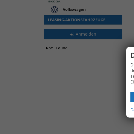
Volkswagen
LEASING-AKTIONSFAHRZEUGE
Anmelden
D
d
T
E
D