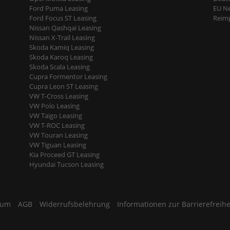
Ford Puma Leasing
EU N
Ford Focus ST Leasing
Reimp
Nissan Qashqai Leasing
Nissan X-Trail Leasing
Skoda Kamiq Leasing
Skoda Karoq Leasing
Skoda Scala Leasing
Cupra Formentor Leasing
Cupra Leon ST Leasing
VW T-Cross Leasing
VW Polo Leasing
VW Taigo Leasing
VW T-ROC Leasing
VW Touran Leasing
VW Tiguan Leasing
Kia Proceed GT Leasing
Hyundai Tucson Leasing
sum
AGB
Widerrufsbelehrung
Informationen zur Barrierefreihe