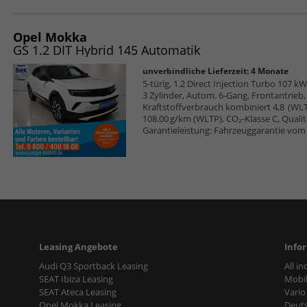
Opel Mokka
GS 1.2 DIT Hybrid 145 Automatik
unverbindliche Lieferzeit:
4 Monate
5-türig, 1.2 Direct Injection Turbo 107 kW
3 Zylinder, Autom. 6-Gang, Frontantrieb
Kraftstoffverbrauch kombiniert 4,8 (WL
108.00 g/km (WLTP), CO₂-Klasse C, Qualitä
Garantieleistung: Fahrzeuggarantie vom 
Leasing Angebote
Info
Audi Q3 Sportback Leasing
All i
SEAT Ibiza Leasing
Mobil
SEAT Ateca Leasing
Vario
Opel Mokka Leasing
Deut