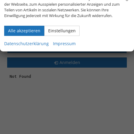
Mokka
(2)
der Webseite, zum Ausspielen personalisierter Anzeigen und zum
Teilen von Artikeln in sozialen Netzwerken. Sie können Ihre
Seat
Einwilligung jederzeit mit Wirkung für die Zukunft widerrufen.
Skoda
Alle akzeptieren
Einstellungen
Volkswagen
Datenschutzerklärung
Impressum
LEASING-AKTIONSFAHRZEUGE
Anmelden