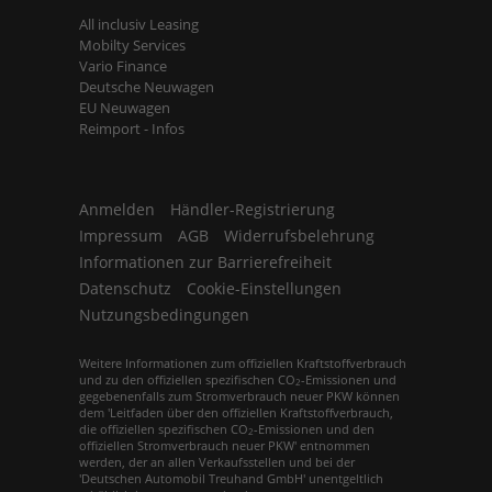
All inclusiv Leasing
Mobilty Services
Vario Finance
Deutsche Neuwagen
EU Neuwagen
Reimport - Infos
Anmelden
Händler-Registrierung
Impressum
AGB
Widerrufsbelehrung
Informationen zur Barrierefreiheit
Datenschutz
Cookie-Einstellungen
Nutzungsbedingungen
Weitere Informationen zum offiziellen Kraftstoffverbrauch
und zu den offiziellen spezifischen CO
-Emissionen und
2
gegebenenfalls zum Stromverbrauch neuer PKW können
dem 'Leitfaden über den offiziellen Kraftstoffverbrauch,
die offiziellen spezifischen CO
-Emissionen und den
2
offiziellen Stromverbrauch neuer PKW' entnommen
werden, der an allen Verkaufsstellen und bei der
'Deutschen Automobil Treuhand GmbH' unentgeltlich