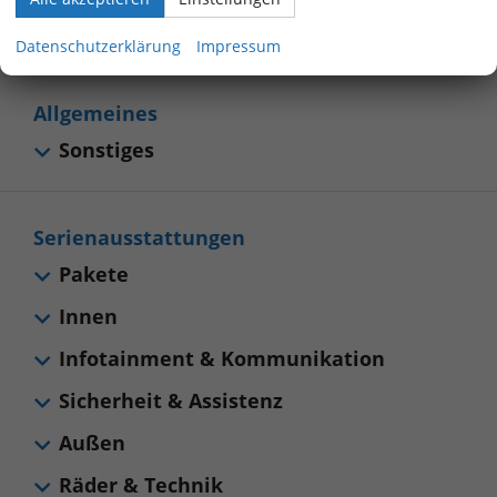
800 40 01 808
Datenschutzerklärung
Impressum
Allgemeines
Sonstiges
Serienausstattungen
Pakete
Innen
Infotainment & Kommunikation
Sicherheit & Assistenz
Außen
Räder & Technik