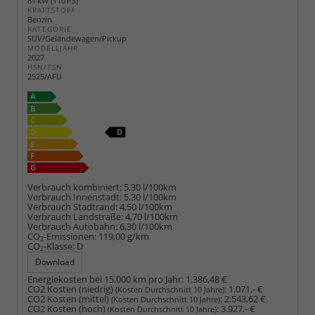
81 kW (110 PS)
KRAFTSTOFF
Benzin
KATEGORIE
SUV/Geländewagen/Pickup
MODELLJAHR
2027
HSN/TSN
2525/AFU
Verbrauch kombiniert:
5,30 l/100km
Verbrauch Innenstadt:
5,30 l/100km
Verbrauch Stadtrand:
4,50 l/100km
Verbrauch Landstraße:
4,70 l/100km
Verbrauch Autobahn:
6,30 l/100km
CO
-Emissionen:
119,00 g/km
2
CO
-Klasse:
D
2
Download
Energiekosten bei 15.000 km pro Jahr:
1.386,48 €
CO2 Kosten (niedrig)
:
1.071,- €
(Kosten Durchschnitt 10 Jahre)
CO2 Kosten (mittel)
:
2.543,62 €
(Kosten Durchschnitt 10 Jahre)
CO2 Kosten (hoch)
:
3.927,- €
(Kosten Durchschnitt 10 Jahre)