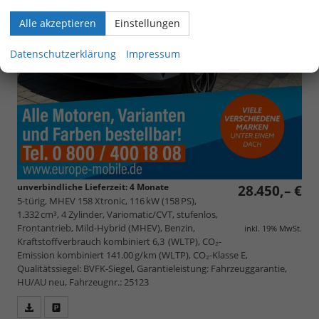
Alle akzeptieren
Einstellungen
Datenschutzerklärung
Impressum
unverbindliche Lieferzeit:
4 Monate
28.450,– €
5-türig, MHEV 158 Xtronic, 116 kW (158 PS),
1.332 cm³, 4 Zylinder, Variomatic/CVT, stufenlos,
Frontantrieb, Mild-Hybrid (MHEV), Benzin,
inkl. 19% MwSt.
Kraftstoffverbrauch kombiniert 6,3 (WLTP), CO₂-
Emission kombiniert 141.00 g/km (WLTP), CO₂-Klasse E,
Qualitätssiegel: BVFK-Siegel, Garantieleistung: Fahrzeuggarantie,
HU/AU neu, Fahrzeugnr.: 25123