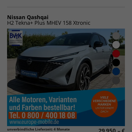
Fahrzeugangebot
Parken
als
und
PDF
vergleichen
speichern/drucken
Nissan Qashqai
H2 Tekna+ Plus MHEV 158 Xtronic
unverbindliche Lieferzeit:
4 Monate
29.950,– €