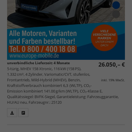
unverbindliche Lieferzeit:
4 Monate
26.050,– €
5-türig, MHEV 158 Xtronic, 116 kW (158 PS),
1.332 cm³, 4 Zylinder, Variomatic/CVT, stufenlos,
Frontantrieb, Mild-Hybrid (MHEV), Benzin,
inkl. 19% MwSt.
Kraftstoffverbrauch kombiniert 6,3 (WLTP), CO₂-
Emission kombiniert 141.00 g/km (WLTP), CO₂-Klasse E,
Qualitätssiegel: BVFK-Siegel, Garantieleistung: Fahrzeuggarantie,
HU/AU neu, Fahrzeugnr.: 25120
Fahrzeugangebot
Parken
als
und
PDF
vergleichen