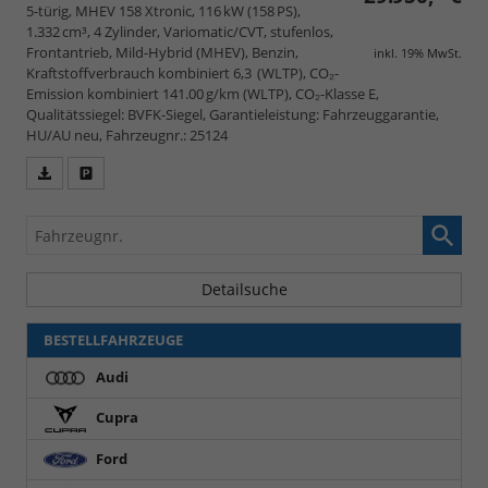
5-türig, MHEV 158 Xtronic, 116 kW (158 PS),
1.332 cm³, 4 Zylinder, Variomatic/CVT, stufenlos,
Frontantrieb, Mild-Hybrid (MHEV), Benzin,
inkl. 19% MwSt.
Kraftstoffverbrauch kombiniert 6,3 (WLTP), CO₂-
Emission kombiniert 141.00 g/km (WLTP), CO₂-Klasse E,
Qualitätssiegel: BVFK-Siegel, Garantieleistung: Fahrzeuggarantie,
HU/AU neu, Fahrzeugnr.: 25124
Fahrzeugangebot
Parken
als
und
Fahrzeugnr.
PDF
vergleichen
speichern/drucken
Detailsuche
BESTELLFAHRZEUGE
Audi
Cupra
Ford