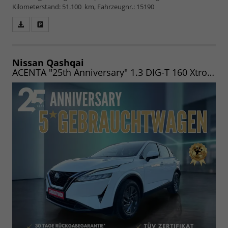
Kilometerstand: 51.100 km, Fahrzeugnr.: 15190
Fahrzeugangebot
Parken
als
und
PDF
vergleichen
speichern/drucken
Nissan Qashqai
ACENTA "25th Anniversary" 1.3 DIG-T 160 Xtronic MHEV LED|CARPLAY|PDC|CAM|UVM.