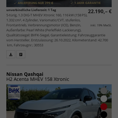
unverbindliche Lieferzeit:
1 Tag
22.190,– €
5-türig, 1.3 DIG-T MHEV Xtronic 160, 116 kW (158 PS),
1.332 cm³, 4 Zylinder, Variomatic/CVT, stufenlos,
Frontantrieb, Verbrennungsmotor (ICE), Benzin,
inkl. 19% MwSt.
Außenfarbe: Pearl White (Perleffekt-Lackierung),
Qualitätssiegel: BVFK-Siegel, Garantieleistung: Fahrzeuggarantie
vom Hersteller, Erstzulassung: 26.10.2022, Kilometerstand: 42.700
km, Fahrzeugnr.: 30553
Fahrzeugangebot
Parken
als
und
PDF
vergleichen
speichern/drucken
Nissan Qashqai
H2 Acenta MHEV 158 Xtronic