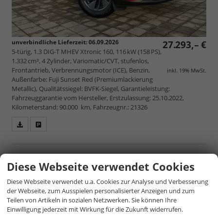
unverbindliche Lieferzeit:
06.09.2026
27.293,– €
5-türig, 1.3 DIG-T MHEV Xtronic 160, 116 kW (158 PS),
1.332 cm³, 4 Zylinder, Variomatic/CVT, stufenlos,
Frontantrieb, Verbrennungsmotor (ICE), Benzin,
inkl. 19% MwSt.
Außenfarbe: Fuji Sunset Red (Premiumlackierung
Metallic), Qualitätssiegel: BVFK-Siegel, Garantieleistung:
Fahrzeuggarantie vom Hersteller, Erstzulassung: 25.10.2022,
Kilometerstand: 90.000 km, Fahrzeugnr.: 21326
Fahrzeugangebot
Parken
als
und
PDF
vergleichen
speichern/drucken
Nissan Qashqai
Diese Webseite verwendet Cookies
H2 Tekna MHEV 158 Xtronic
Diese Webseite verwendet u.a. Cookies zur Analyse und Verbesserung
der Webseite, zum Ausspielen personalisierter Anzeigen und zum
Teilen von Artikeln in sozialen Netzwerken. Sie können Ihre
Einwilligung jederzeit mit Wirkung für die Zukunft widerrufen.