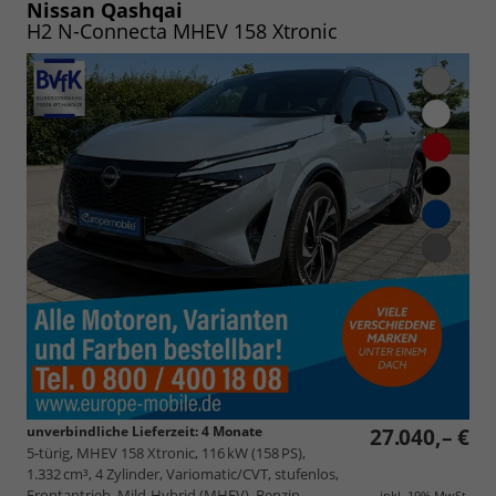
speichern/drucken
Nissan Qashqai
H2 N-Connecta MHEV 158 Xtronic
unverbindliche Lieferzeit:
4 Monate
27.040,– €
5-türig, MHEV 158 Xtronic, 116 kW (158 PS),
1.332 cm³, 4 Zylinder, Variomatic/CVT, stufenlos,
Frontantrieb, Mild-Hybrid (MHEV), Benzin,
inkl. 19% MwSt.