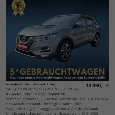
unverbindliche Lieferzeit:
1 Tag
13.990,– €
5-türig, 1.3 DIG-T 160, 117 kW (159 PS), 1.332 cm³,
4 Zylinder, Schalt. 6-Gang, Frontantrieb,
Verbrennungsmotor (ICE), Benzin, Außenfarbe: Dark
inkl. 19% MwSt.
Grey Metallic, Zustand, Fahrfähigkeit: fahrtauglich,
Garantieleistung: Fahrzeuggarantie vom Hersteller, Zustand:
Unfallwagen fachgerecht repariert, Erstzulassung: 31.01.2020,