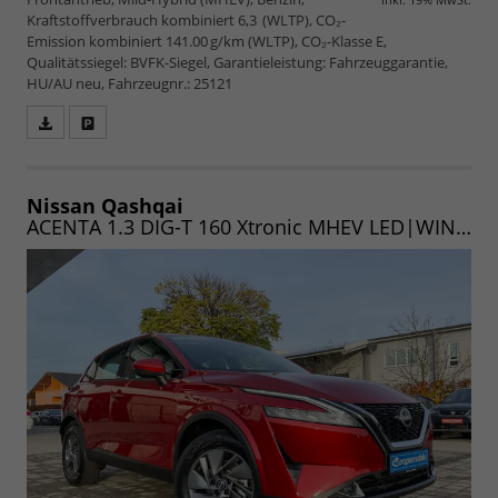
Kraftstoffverbrauch kombiniert 6,3 (WLTP), CO₂-
Emission kombiniert 141.00 g/km (WLTP), CO₂-Klasse E,
Qualitätssiegel: BVFK-Siegel, Garantieleistung: Fahrzeuggarantie,
HU/AU neu, Fahrzeugnr.: 25121
Fahrzeugangebot
Parken
als
und
PDF
vergleichen
speichern/drucken
Nissan Qashqai
ACENTA 1.3 DIG-T 160 Xtronic MHEV LED|WINTER|CARPLAY|PDC|CAM|UVM. (Vorlauf 06.09.2026)