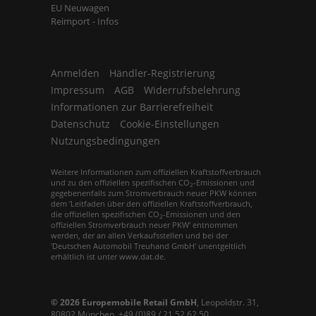
EU Neuwagen
Reimport - Infos
Anmelden
Händler-Registrierung
Impressum
AGB
Widerrufsbelehrung
Informationen zur Barrierefreiheit
Datenschutz
Cookie-Einstellungen
Nutzungsbedingungen
Weitere Informationen zum offiziellen Kraftstoffverbrauch
und zu den offiziellen spezifischen CO
-Emissionen und
2
gegebenenfalls zum Stromverbrauch neuer PKW können
dem 'Leitfaden über den offiziellen Kraftstoffverbrauch,
die offiziellen spezifischen CO
-Emissionen und den
2
offiziellen Stromverbrauch neuer PKW' entnommen
werden, der an allen Verkaufsstellen und bei der
'Deutschen Automobil Treuhand GmbH' unentgeltlich
erhältlich ist unter www.dat.de.
© 2026
Europemobile Retail GmbH
,
Leopoldstr. 31
,
80802
München,
+49 (0)89 / 21 52 62 50