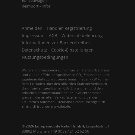
EU Neuwagen
Reimport - Infos
Anmelden
Händler-Registrierung
Impressum
AGB
Widerrufsbelehrung
Informationen zur Barrierefreiheit
Datenschutz
Cookie-Einstellungen
Nutzungsbedingungen
Weitere Informationen zum offiziellen Kraftstoffverbrauch
und zu den offiziellen spezifischen CO
-Emissionen und
2
gegebenenfalls zum Stromverbrauch neuer PKW können
dem 'Leitfaden über den offiziellen Kraftstoffverbrauch,
die offiziellen spezifischen CO
-Emissionen und den
2
offiziellen Stromverbrauch neuer PKW' entnommen
werden, der an allen Verkaufsstellen und bei der
'Deutschen Automobil Treuhand GmbH' unentgeltlich
erhältlich ist unter www.dat.de.
© 2026
Europemobile Retail GmbH
,
Leopoldstr. 31
,
80802
München,
+49 (0)89 / 21 52 62 50