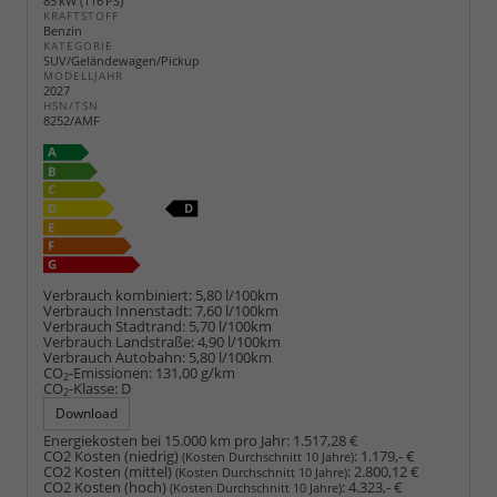
85 kW (116 PS)
KRAFTSTOFF
Benzin
KATEGORIE
SUV/Geländewagen/Pickup
MODELLJAHR
2027
HSN/TSN
8252/AMF
Verbrauch kombiniert:
5,80 l/100km
Verbrauch Innenstadt:
7,60 l/100km
Verbrauch Stadtrand:
5,70 l/100km
Verbrauch Landstraße:
4,90 l/100km
Verbrauch Autobahn:
5,80 l/100km
CO
-Emissionen:
131,00 g/km
2
CO
-Klasse:
D
2
Download
Energiekosten bei 15.000 km pro Jahr:
1.517,28 €
CO2 Kosten (niedrig)
:
1.179,- €
(Kosten Durchschnitt 10 Jahre)
CO2 Kosten (mittel)
:
2.800,12 €
(Kosten Durchschnitt 10 Jahre)
CO2 Kosten (hoch)
:
4.323,- €
(Kosten Durchschnitt 10 Jahre)