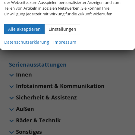
der Webseite, zum Ausspielen personalisierter Anzeigen und zum
800 40 01 808
Teilen von Artikeln in sozialen Netzwerken. Sie können Ihre
Einwilligung jederzeit mit Wirkung für die Zukunft widerrufen.
Alle akzeptieren
Einstellungen
Allgemeines
Sonstiges
Datenschutzerklärung
Impressum
Serienausstattungen
Innen
Infotainment & Kommunikation
Sicherheit & Assistenz
Außen
Räder & Technik
Sonstiges