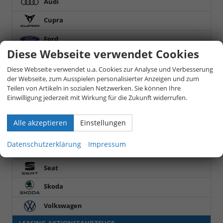
Audi
Cupra
Ford
Diese Webseite verwendet Cookies
Hyundai
Diese Webseite verwendet u.a. Cookies zur Analyse und Verbesserung
der Webseite, zum Ausspielen personalisierter Anzeigen und zum
i30
(1)
Teilen von Artikeln in sozialen Netzwerken. Sie können Ihre
i30 Kombi
(1)
Einwilligung jederzeit mit Wirkung für die Zukunft widerrufen.
Kia
Alle akzeptieren
Einstellungen
Nissan
Datenschutzerklärung
Impressum
Opel
Seat
Skoda
Volkswagen