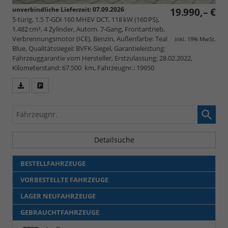
unverbindliche Lieferzeit:
07.09.2026
19.990,– €
5-türig, 1.5 T-GDI 160 MHEV DCT, 118 kW (160 PS),
1.482 cm³, 4 Zylinder, Autom. 7-Gang, Frontantrieb,
Verbrennungsmotor (ICE), Benzin, Außenfarbe: Teal
inkl. 19% MwSt.
Blue, Qualitätssiegel: BVFK-Siegel, Garantieleistung:
Fahrzeuggarantie vom Hersteller, Erstzulassung: 28.02.2022,
Kilometerstand: 67.500 km, Fahrzeugnr.: 19950
Fahrzeugangebot
Parken
als
und
Fahrzeugnr.
PDF
vergleichen
speichern/drucken
Detailsuche
BESTELLFAHRZEUGE
VORBESTELLTE FAHRZEUGE
LAGER NEUFAHRZEUGE
GEBRAUCHTFAHRZEUGE