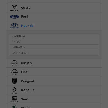
Cupra
Ford
Hyundai
BAYON
(6)
i20
(7)
KONA
(21)
SANTA FE
(7)
Nissan
Opel
Peugeot
Renault
Seat