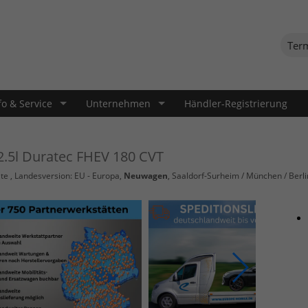
Ter
fo & Service
Unternehmen
Händler-Registrierung
2.5l Duratec FHEV 180 CVT
te
, Landesversion: EU - Europa,
Neuwagen
, Saaldorf-Surheim / München / Berli