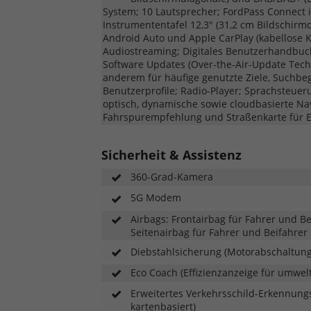
System; 10 Lautsprecher; FordPass Connect in
Instrumententafel 12,3" (31,2 cm Bildschirmd
Android Auto und Apple CarPlay (kabellose 
Audiostreaming; Digitales Benutzerhandbu
Software Updates (Over-the-Air-Update Techn
anderem für häufige genutzte Ziele, Suchbegr
Benutzerprofile; Radio-Player; Sprachsteuer
optisch, dynamische sowie cloudbasierte Na
Fahrspurempfehlung und Straßenkarte für 
Sicherheit & Assistenz
360-Grad-Kamera
5G Modem
Airbags: Frontairbag für Fahrer und B
Seitenairbag für Fahrer und Beifahrer
Diebstahlsicherung (Motorabschaltung
Eco Coach (Effizienzanzeige für umwe
Erweitertes Verkehrsschild-Erkennung
kartenbasiert)