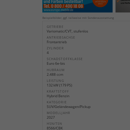
Beispielbilder, ggf. teilweise mit Sonderausstattung
GETRIEBE
Variomatic/CVT, stufenlos
ANTRIEBSACHSE
Frontantrieb
ZYLINDER
4
SCHADSTOFFKLASSE
Euro 6e-bis
HUBRAUM
2.488 ccm
LEISTUNG
132 kW (179 PS)
KRAFTSTOFF
Hybrid Benzin
KATEGORIE
SUV/Geländewagen/Pickup
MODELLJAHR
2027
HSN/TSN
8566/CBK