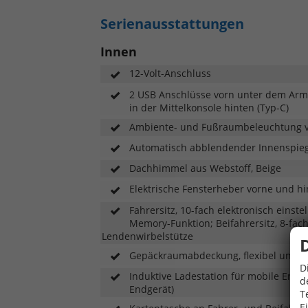
Serienausstattungen
Innen
12-Volt-Anschluss
2 USB Anschlüsse vorn unter dem Arma
in der Mittelkonsole hinten (Typ-C)
Ambiente- und Fußraumbeleuchtung 
Automatisch abblendender Innenspie
Dachhimmel aus Webstoff, Beige
Elektrische Fensterheber vorne und hi
Fahrersitz, 10-fach elektronisch einste
Memory-Funktion; Beifahrersitz, 8-fach
Lendenwirbelstütze
Gepäckraumabdeckung, flexibel und 
D
Induktive Ladestation für mobile Endg
d
Endgerät)
T
E