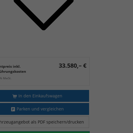
33.580,– €
tpreis inkl.
ührungskosten
9% MwSt.
In den Einkaufswagen
Parken und vergleichen
hrzeugangebot als PDF speichern/drucken