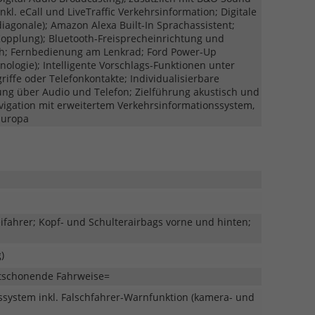
mit
kl. eCall und LiveTraffic Verkehrsinformation; Digitale
Klapphebel
iagonale); Amazon Alexa Built-In Sprachassistent;
im
Kopplung); Bluetooth-Freisprecheinrichtung und
Kofferraum
ch; Fernbedienung am Lenkrad; Ford Power-Up
ologie); Intelligente Vorschlags-Funktionen unter
iffe oder Telefonkontakte; Individualisierbare
ung über Audio und Telefon; Zielführung akustisch und
vigation mit erweitertem Verkehrsinformationssystem,
Europa
eifahrer; Kopf- und Schulterairbags vorne und hinten;
)
ltschonende Fahrweise=
ssystem inkl. Falschfahrer-Warnfunktion (kamera- und