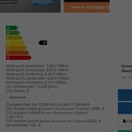
Verbrauch kombiniert:
5,30 l/100km
Gesam
Verbrauch Innenstadt:
8,00 l/100km
Überf
Verbrauch Stadtrand:
3,30 l/100km
inkl. 1
Verbrauch Landstraße:
4,50 l/100km
Verbrauch Autobahn:
6,10 l/100km
CO
-Emissionen:
122,00 g/km
2
CO
-Klasse:
D
2
Download
Energiekosten bei 15.000 km pro Jahr:
1.386,48 €
CO2 Kosten (niedrig)
:
1.098,- €
(Kosten Durchschnitt 10 Jahre)
CO2 Kosten (mittel)
:
(Kosten Durchschnitt 10 Jahre)
2.607,75 €
Fa
CO2 Kosten (hoch)
:
4.026,- €
(Kosten Durchschnitt 10 Jahre)
Jahressteuer:
105,- €