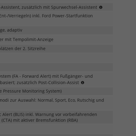
in
-Assistent, zusätzlich mit Spurwechsel-Assistent
Verbindung
nt-/Verriegeln) inkl. Ford Power-Startfunktion
mit
Automatikgetri
inkl.
ge, adaptiv
Zentrier-
zer mit Tempolimit-Anzeige
Assistent
ätzen der 2. Sitzreihe
system (FA - Forward Alert) mit Fußgänger- und
Pre-
siert; zusätzlich Post-Collision-Assist
Collision-
e Pressure Monitoring System)
Assist:
Das
modi zur Auswahl: Normal, Sport, Eco, Rutschig und
System
ist
c Alert (BLIS) inkl. Warnung vor vorbeifahrenden
ab
CTA) mit aktiver Bremsfunktion (RBA)
ca.
5km/h
bis