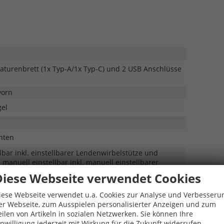
turenbrett (1x Typ-A/1x Typ-C) und 2 USB Anschlüsse
vorn
gel
nten
llbar inkl. einstellbarer Lendenwirbelstütze und
 manuell einstellbar inkl. manuell einstellbarer
Diese Webseite verwendet Cookies
abnehmbar
iese Webseite verwendet u.a. Cookies zur Analyse und Verbesseru
eräte (nach QI-Standard, Kompatibilität abhängig vom
er Webseite, zum Ausspielen personalisierter Anzeigen und zum
eilen von Artikeln in sozialen Netzwerken. Sie können Ihre
inwilligung jederzeit mit Wirkung für die Zukunft widerrufen.