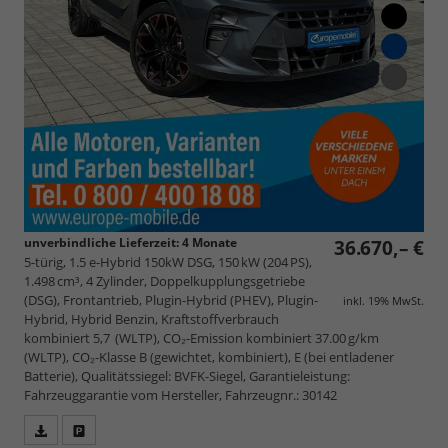
unverbindliche Lieferzeit:
4 Monate
36.670,– €
5-türig, 1.5 e-Hybrid 150kW DSG, 150 kW (204 PS),
1.498 cm³, 4 Zylinder, Doppelkupplungsgetriebe
(DSG), Frontantrieb, Plugin-Hybrid (PHEV), Plugin-
inkl. 19% MwSt.
Hybrid, Hybrid Benzin, Kraftstoffverbrauch
kombiniert 5,7 (WLTP), CO₂-Emission kombiniert 37.00 g/km
(WLTP), CO₂-Klasse B (gewichtet, kombiniert), E (bei entladener
Batterie), Qualitätssiegel: BVFK-Siegel, Garantieleistung:
Fahrzeuggarantie vom Hersteller, Fahrzeugnr.: 30142
Fahrzeugangebot
Parken