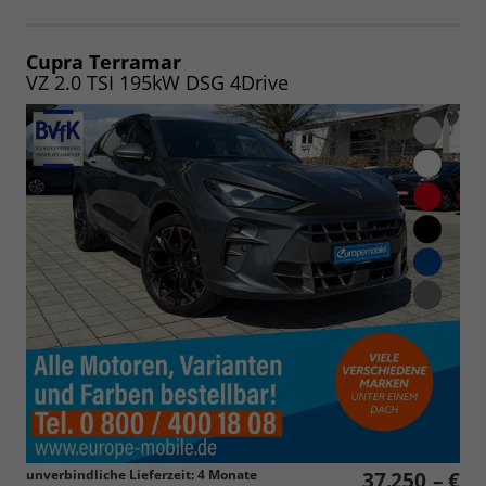
als
und
PDF
vergleichen
speichern/drucken
Cupra Terramar
VZ 2.0 TSI 195kW DSG 4Drive
unverbindliche Lieferzeit:
4 Monate
37.250,– €