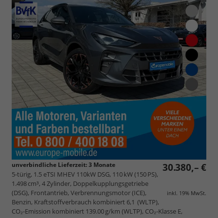
unverbindliche Lieferzeit:
3 Monate
30.380,– €
5-türig, 1.5 eTSI MHEV 110kW DSG, 110 kW (150 PS),
1.498 cm³, 4 Zylinder, Doppelkupplungsgetriebe
(DSG), Frontantrieb, Verbrennungsmotor (ICE),
inkl. 19% MwSt.
Benzin, Kraftstoffverbrauch kombiniert 6,1 (WLTP),
CO₂-Emission kombiniert 139.00 g/km (WLTP), CO₂-Klasse E,