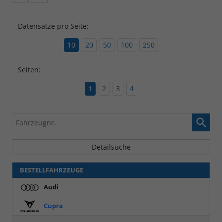
Fahrzeugangebot
Parken
als
und
PDF
vergleichen
Datensätze pro Seite:
speichern/drucken
10
20
50
100
250
Seiten:
1
2
3
4
Fahrzeugnr.
Detailsuche
BESTELLFAHRZEUGE
Audi
Cupra