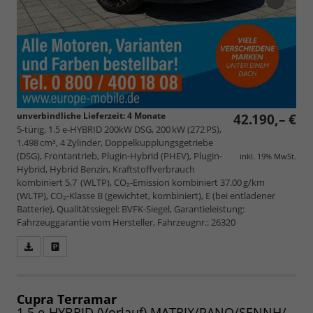
unverbindliche Lieferzeit:
4 Monate
42.190,– €
5-türig, 1.5 e-HYBRID 200kW DSG, 200 kW (272 PS),
1.498 cm³, 4 Zylinder, Doppelkupplungsgetriebe
(DSG), Frontantrieb, Plugin-Hybrid (PHEV), Plugin-
inkl. 19% MwSt.
Hybrid, Hybrid Benzin, Kraftstoffverbrauch
kombiniert 5,7 (WLTP), CO₂-Emission kombiniert 37.00 g/km
(WLTP), CO₂-Klasse B (gewichtet, kombiniert), E (bei entladener
Batterie), Qualitätssiegel: BVFK-Siegel, Garantieleistung:
Fahrzeuggarantie vom Hersteller, Fahrzeugnr.: 26320
Fahrzeugangebot
Parken
als
und
PDF
vergleichen
speichern/drucken
Cupra Terramar
1.5 e-HYBRID (Vorlauf) MATRIX/PANO/SENNH/AHK/INTELLI/EDGE/WINTER/20"/UVM.