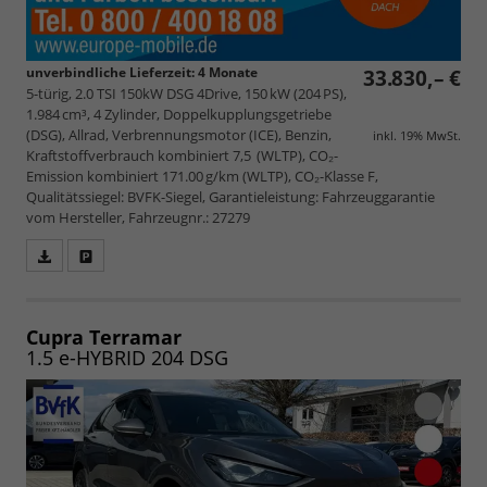
unverbindliche Lieferzeit:
4 Monate
33.830,– €
5-türig, 2.0 TSI 150kW DSG 4Drive, 150 kW (204 PS),
1.984 cm³, 4 Zylinder, Doppelkupplungsgetriebe
(DSG), Allrad, Verbrennungsmotor (ICE), Benzin,
inkl. 19% MwSt.
Kraftstoffverbrauch kombiniert 7,5 (WLTP), CO₂-
Emission kombiniert 171.00 g/km (WLTP), CO₂-Klasse F,
Qualitätssiegel: BVFK-Siegel, Garantieleistung: Fahrzeuggarantie
vom Hersteller, Fahrzeugnr.: 27279
Fahrzeugangebot
Parken
als
und
PDF
vergleichen
speichern/drucken
Cupra Terramar
1.5 e-HYBRID 204 DSG