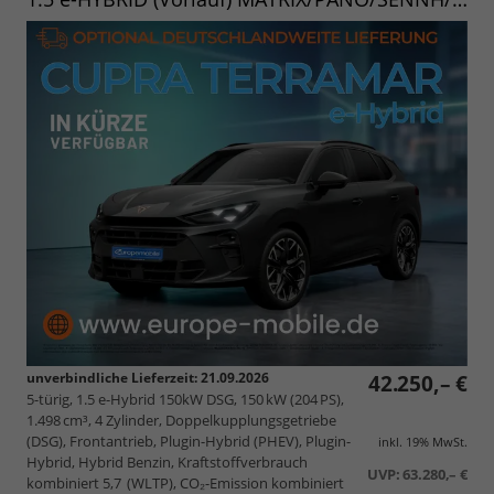
unverbindliche Lieferzeit:
21.09.2026
42.250,– €
5-türig, 1.5 e-Hybrid 150kW DSG, 150 kW (204 PS),
1.498 cm³, 4 Zylinder, Doppelkupplungsgetriebe
(DSG), Frontantrieb, Plugin-Hybrid (PHEV), Plugin-
inkl. 19% MwSt.
Hybrid, Hybrid Benzin, Kraftstoffverbrauch
UVP:
63.280,– €
kombiniert 5,7 (WLTP), CO₂-Emission kombiniert