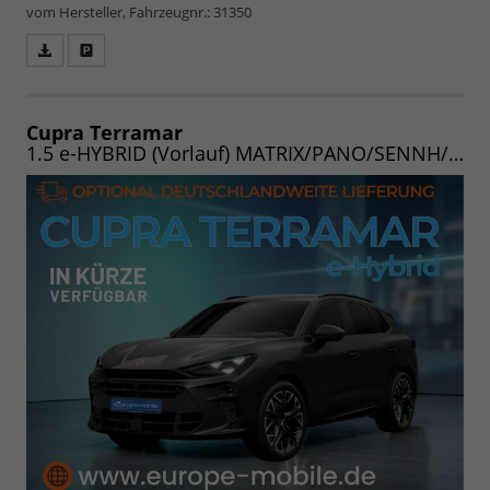
vom Hersteller, Fahrzeugnr.: 31350
Fahrzeugangebot
Parken
als
und
PDF
vergleichen
speichern/drucken
Cupra Terramar
1.5 e-HYBRID (Vorlauf) MATRIX/PANO/SENNH/AHK/INTELLI/EDGE/WINTER/20"/UVM.