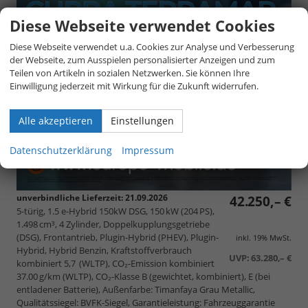
Diese Webseite verwendet Cookies
Diese Webseite verwendet u.a. Cookies zur Analyse und Verbesserung
der Webseite, zum Ausspielen personalisierter Anzeigen und zum
Teilen von Artikeln in sozialen Netzwerken. Sie können Ihre
Einwilligung jederzeit mit Wirkung für die Zukunft widerrufen.
Alle akzeptieren
Einstellungen
Datenschutzerklärung
Impressum
unverbindliche Lieferzeit:
21.09.2026
42.250,– €
5-türig, 1.5 e-Hybrid 150kW DSG, 150 kW (204 PS),
1.498 cm³, 4 Zylinder, Doppelkupplungsgetriebe
(DSG), Frontantrieb, Plugin-Hybrid (PHEV), Plugin-
inkl. 19% MwSt.
Hybrid, Hybrid Benzin, Kraftstoffverbrauch
UVP:
63.280,– €
kombiniert 5,7 (WLTP), CO₂-Emission kombiniert
37.00 g/km (WLTP), CO₂-Klasse B (gewichtet, kombiniert), E (bei
entladener Batterie), Außenfarbe: Timanfaya Grau Metallic,
Qualitätssiegel: BVFK-Siegel, Garantieleistung: Fahrzeuggarantie