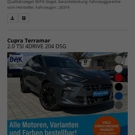
Qualitätssiegel: BVFK-Siegel, Garantieleistung: Fahrzeuggarantie
vom Hersteller, Fahrzeugnr.: 26319
Fahrzeugangebot
Parken
als
und
PDF
vergleichen
speichern/drucken
Cupra Terramar
2.0 TSI 4DRIVE 204 DSG