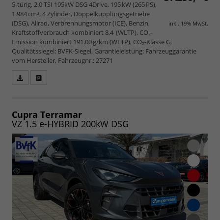
5-türig, 2.0 TSI 195kW DSG 4Drive, 195 kW (265 PS),
1.984 cm³, 4 Zylinder, Doppelkupplungsgetriebe
(DSG), Allrad, Verbrennungsmotor (ICE), Benzin,
inkl. 19% MwSt.
Kraftstoffverbrauch kombiniert 8,4 (WLTP), CO₂-
Emission kombiniert 191.00 g/km (WLTP), CO₂-Klasse G,
Qualitätssiegel: BVFK-Siegel, Garantieleistung: Fahrzeuggarantie
vom Hersteller, Fahrzeugnr.: 27271
Fahrzeugangebot
Parken
als
und
PDF
vergleichen
speichern/drucken
Cupra Terramar
VZ 1.5 e-HYBRID 200kW DSG