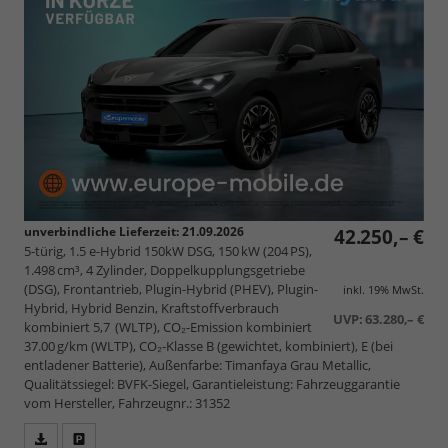
unverbindliche Lieferzeit:
21.09.2026
42.250,– €
5-türig, 1.5 e-Hybrid 150kW DSG, 150 kW (204 PS),
1.498 cm³, 4 Zylinder, Doppelkupplungsgetriebe
(DSG), Frontantrieb, Plugin-Hybrid (PHEV), Plugin-
inkl. 19% MwSt.
Hybrid, Hybrid Benzin, Kraftstoffverbrauch
UVP:
63.280,– €
kombiniert 5,7 (WLTP), CO₂-Emission kombiniert
37.00 g/km (WLTP), CO₂-Klasse B (gewichtet, kombiniert), E (bei
entladener Batterie), Außenfarbe: Timanfaya Grau Metallic,
Qualitätssiegel: BVFK-Siegel, Garantieleistung: Fahrzeuggarantie
vom Hersteller, Fahrzeugnr.: 31352