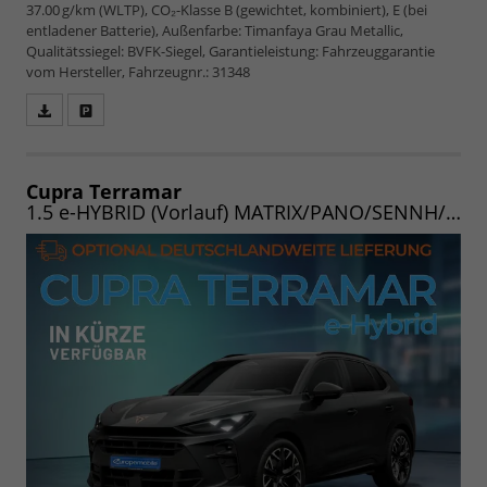
37.00 g/km (WLTP), CO₂-Klasse B (gewichtet, kombiniert), E (bei
entladener Batterie), Außenfarbe: Timanfaya Grau Metallic,
Qualitätssiegel: BVFK-Siegel, Garantieleistung: Fahrzeuggarantie
vom Hersteller, Fahrzeugnr.: 31348
Fahrzeugangebot
Parken
als
und
PDF
vergleichen
speichern/drucken
Cupra Terramar
1.5 e-HYBRID (Vorlauf) MATRIX/PANO/SENNH/AHK/INTELLI/EDGE/WINTER/20"/UVM.