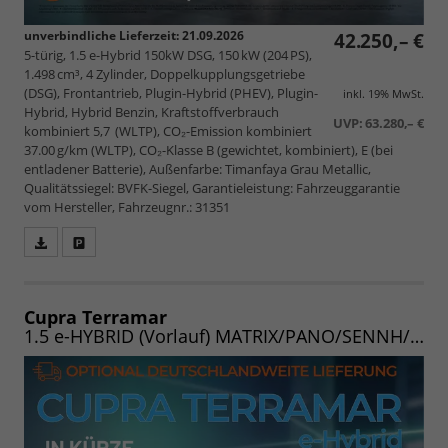
unverbindliche Lieferzeit:
21.09.2026
42.250,– €
5-türig, 1.5 e-Hybrid 150kW DSG, 150 kW (204 PS),
1.498 cm³, 4 Zylinder, Doppelkupplungsgetriebe
(DSG), Frontantrieb, Plugin-Hybrid (PHEV), Plugin-
inkl. 19% MwSt.
Hybrid, Hybrid Benzin, Kraftstoffverbrauch
UVP:
63.280,– €
kombiniert 5,7 (WLTP), CO₂-Emission kombiniert
37.00 g/km (WLTP), CO₂-Klasse B (gewichtet, kombiniert), E (bei
entladener Batterie), Außenfarbe: Timanfaya Grau Metallic,
Qualitätssiegel: BVFK-Siegel, Garantieleistung: Fahrzeuggarantie
vom Hersteller, Fahrzeugnr.: 31351
Fahrzeugangebot
Parken
als
und
PDF
vergleichen
speichern/drucken
Cupra Terramar
1.5 e-HYBRID (Vorlauf) MATRIX/PANO/SENNH/AHK/INTELLI/EDGE/WINTER/20"/UVM.