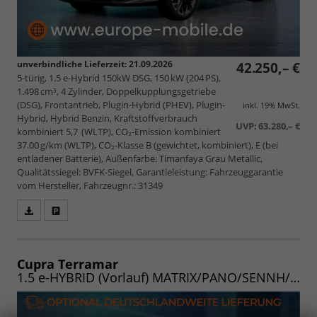
unverbindliche Lieferzeit:
21.09.2026
42.250,– €
5-türig, 1.5 e-Hybrid 150kW DSG, 150 kW (204 PS),
1.498 cm³, 4 Zylinder, Doppelkupplungsgetriebe
(DSG), Frontantrieb, Plugin-Hybrid (PHEV), Plugin-
inkl. 19% MwSt.
Hybrid, Hybrid Benzin, Kraftstoffverbrauch
UVP:
63.280,– €
kombiniert 5,7 (WLTP), CO₂-Emission kombiniert
37.00 g/km (WLTP), CO₂-Klasse B (gewichtet, kombiniert), E (bei
entladener Batterie), Außenfarbe: Timanfaya Grau Metallic,
Qualitätssiegel: BVFK-Siegel, Garantieleistung: Fahrzeuggarantie
vom Hersteller, Fahrzeugnr.: 31349
Fahrzeugangebot
Parken
als
und
PDF
vergleichen
speichern/drucken
Cupra Terramar
1.5 e-HYBRID (Vorlauf) MATRIX/PANO/SENNH/AHK/INTELLI/EDGE/WINTER/20"/UVM.