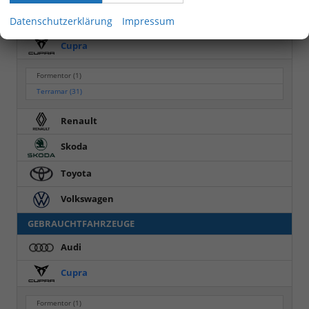
Audi
Datenschutzerklärung
Impressum
Cupra
Formentor
(1)
Terramar
(31)
Renault
Skoda
Toyota
Volkswagen
GEBRAUCHTFAHRZEUGE
Audi
Cupra
Formentor
(1)