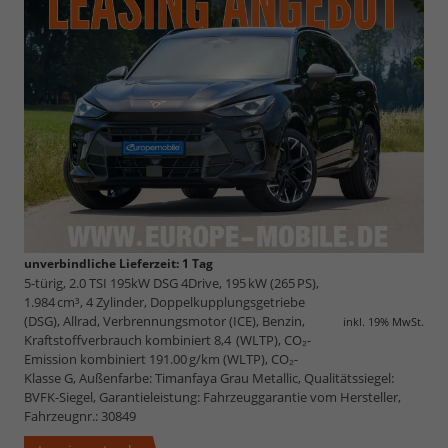
unverbindliche Lieferzeit:
1 Tag
5-türig, 2.0 TSI 195kW DSG 4Drive, 195 kW (265 PS),
1.984 cm³, 4 Zylinder, Doppelkupplungsgetriebe
(DSG), Allrad, Verbrennungsmotor (ICE), Benzin,
inkl. 19% MwSt.
Kraftstoffverbrauch kombiniert 8,4 (WLTP), CO₂-
Emission kombiniert 191.00 g/km (WLTP), CO₂-
Klasse G, Außenfarbe: Timanfaya Grau Metallic, Qualitätssiegel:
BVFK-Siegel, Garantieleistung: Fahrzeuggarantie vom Hersteller,
Fahrzeugnr.: 30849