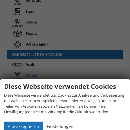
Renault
Seat
Skoda
Toyota
Volkswagen
VORBESTELLTE FAHRZEUGE
Audi
Cupra
Diese Webseite verwendet Cookies
Leon Sportstourer
(19)
Diese Webseite verwendet u.a. Cookies zur Analyse und Verbesserung
Terramar
(31)
der Webseite, zum Ausspielen personalisierter Anzeigen und zum
Teilen von Artikeln in sozialen Netzwerken. Sie können Ihre
Skoda
Einwilligung jederzeit mit Wirkung für die Zukunft widerrufen.
Volkswagen
Alle akzeptieren
Einstellungen
LAGER NEUFAHRZEUGE