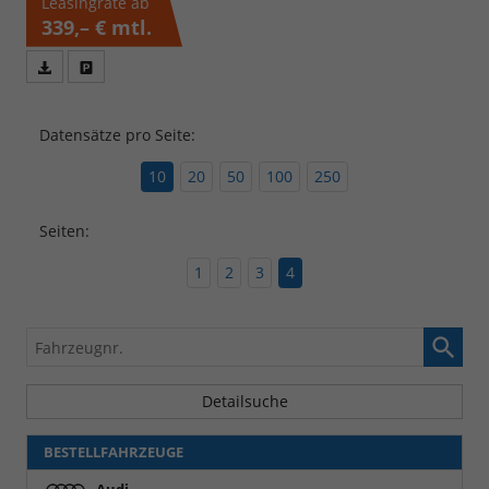
Leasingrate ab
339,– €
mtl.
Fahrzeugangebot
Parken
als
und
PDF
vergleichen
Datensätze pro Seite:
speichern/drucken
10
20
50
100
250
Seiten:
1
2
3
4
Fahrzeugnr.
Detailsuche
BESTELLFAHRZEUGE