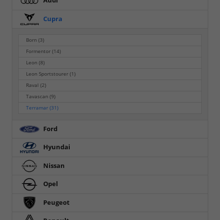
Audi
Cupra
Born
(3)
Formentor
(14)
Leon
(8)
Leon Sportstourer
(1)
Raval
(2)
Tavascan
(9)
Terramar
(31)
Ford
Hyundai
Nissan
Opel
Peugeot