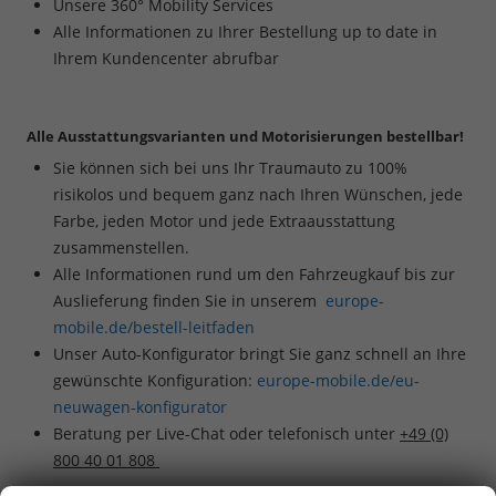
Unsere 360° Mobility Services
Alle Informationen zu Ihrer Bestellung up to date in
Ihrem Kundencenter abrufbar
Alle Ausstattungsvarianten und Motorisierungen bestellbar!
Sie können sich bei uns Ihr Traumauto zu 100%
risikolos und bequem ganz nach Ihren Wünschen, jede
Farbe, jeden Motor und jede Extraausstattung
zusammenstellen.
Alle Informationen rund um den Fahrzeugkauf bis zur
Auslieferung finden Sie in unserem
europe-
mobile.de/bestell-leitfaden
Unser Auto-Konfigurator bringt Sie ganz schnell an Ihre
gewünschte Konfiguration:
europe-mobile.de/eu-
neuwagen-konfigurator
Beratung per Live-Chat oder telefonisch unter
+49 (0)
800 40 01 808