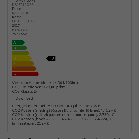
110 kW (150 PS)
KRAFTSTOFF
Diesel
KATEGORIE
Kombi
MODELLJAHR
2027
HSN/TSN
7593/ASV
Verbrauch kombiniert:
4,90 l/100km
CO
-Emissionen:
128,00 g/km
2
CO
-Klasse:
D
2
Download
Energiekosten bei 15.000 km pro Jahr:
1.183,35 €
CO2 Kosten (niedrig)
:
1.152,- €
(Kosten Durchschnitt 10 Jahre)
CO2 Kosten (mittel)
:
2.736,- €
(Kosten Durchschnitt 10 Jahre)
CO2 Kosten (hoch)
:
4.224,- €
(Kosten Durchschnitt 10 Jahre)
Jahressteuer:
259,- €