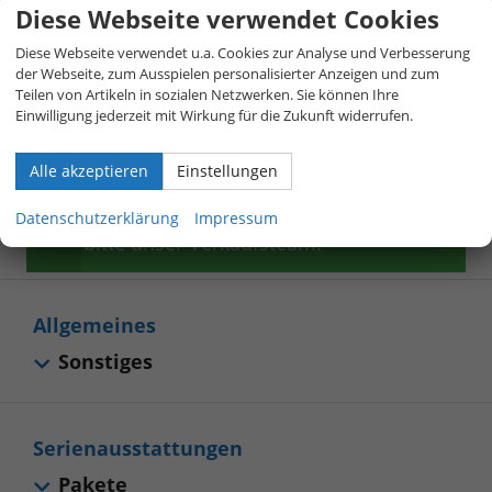
Beschreibung
Diese Webseite verwendet Cookies
Diese Webseite verwendet u.a. Cookies zur Analyse und Verbesserung
Hinweis zur Serienausstattung:
Die
der Webseite, zum Ausspielen personalisierter Anzeigen und zum
Serienausstattung entspricht in weiten
Teilen von Artikeln in sozialen Netzwerken. Sie können Ihre
Einwilligung jederzeit mit Wirkung für die Zukunft widerrufen.
Teilen dem deutschen Modell – oft
sogar mit weiteren Extras inklusive. Aus
Alle akzeptieren
Einstellungen
Platzgründen ist nur ein Auszug
dargestellt. Für Details kontaktieren Sie
Datenschutzerklärung
Impressum
bitte unser Verkaufsteam.
Allgemeines
Sonstiges
Serienausstattungen
Pakete