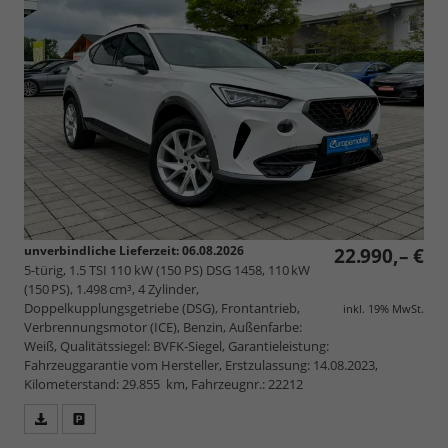
unverbindliche Lieferzeit:
06.08.2026
22.990,– €
5-türig, 1.5 TSI 110 kW (150 PS) DSG 1458, 110 kW
(150 PS), 1.498 cm³, 4 Zylinder,
Doppelkupplungsgetriebe (DSG), Frontantrieb,
inkl. 19% MwSt.
Verbrennungsmotor (ICE), Benzin, Außenfarbe:
Weiß, Qualitätssiegel: BVFK-Siegel, Garantieleistung:
Fahrzeuggarantie vom Hersteller, Erstzulassung: 14.08.2023,
Kilometerstand: 29.855 km, Fahrzeugnr.: 22212
Fahrzeugangebot
Parken