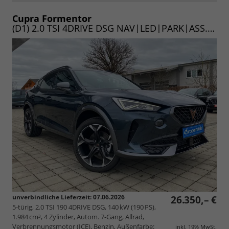
PDF
vergleichen
speichern/drucken
Cupra Formentor
(D1) 2.0 TSI 4DRIVE DSG NAV|LED|PARK|ASS.P.L|WINTER|19"|KEY|HECK|UVM. (Vorlauf 07.06.2026
unverbindliche Lieferzeit:
07.06.2026
26.350,– €
5-türig, 2.0 TSI 190 4DRIVE DSG, 140 kW (190 PS),
1.984 cm³, 4 Zylinder, Autom. 7-Gang, Allrad,
Verbrennungsmotor (ICE), Benzin, Außenfarbe:
inkl. 19% MwSt.