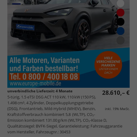
unverbindliche Lieferzeit:
4 Monate
28.610,– €
5-türig, 1.5 eTSI DSG ACT 110 kW, 110 kW (150 PS),
1.498 cm³, 4 Zylinder, Doppelkupplungsgetriebe
(DSG), Frontantrieb, Mild-Hybrid (MHEV), Benzin,
inkl. 19% MwSt.
Kraftstoffverbrauch kombiniert 5,8 (WLTP), CO₂-
Emission kombiniert 131.00 g/km (WLTP), CO₂-Klasse D,
Qualitätssiegel: BVFK-Siegel, Garantieleistung: Fahrzeuggarantie
vom Hersteller, Fahrzeugnr.: 30453