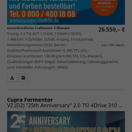
unverbindliche Lieferzeit:
4 Monate
26.550,– €
5-türig, 1.5 TSI ACT 110 kW, 110 kW (150 PS),
1.498 cm³, 4 Zylinder, Schalt. 6-Gang, Frontantrieb,
Verbrennungsmotor (ICE), Benzin,
inkl. 19% MwSt.
Kraftstoffverbrauch kombiniert 6 (WLTP), CO₂-
Emission kombiniert 136.00 g/km (WLTP), CO₂-Klasse E,
Qualitätssiegel: BVFK-Siegel, Garantieleistung: Fahrzeuggarantie
vom Hersteller, Fahrzeugnr.: 30452
Fahrzeugangebot
Parken
als
und
PDF
vergleichen
speichern/drucken
Cupra Formentor
VZ (D2) "25th Anniversary" 2.0 TSI 4Drive 310 PS DSG LEDER|EASY|12"NAV|AHK|360|UVM. (Lager)