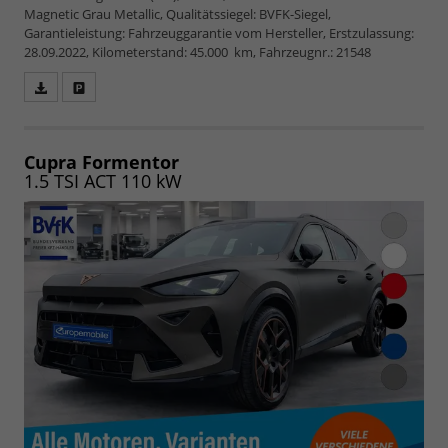
Magnetic Grau Metallic, Qualitätssiegel: BVFK-Siegel,
Garantieleistung: Fahrzeuggarantie vom Hersteller, Erstzulassung:
28.09.2022, Kilometerstand: 45.000 km, Fahrzeugnr.: 21548
Fahrzeugangebot
Parken
als
und
PDF
vergleichen
speichern/drucken
Cupra Formentor
1.5 TSI ACT 110 kW