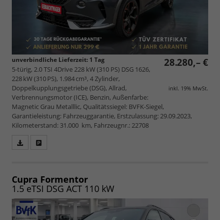
unverbindliche Lieferzeit:
1 Tag
28.280,– €
5-türig, 2.0 TSI 4Drive 228 kW (310 PS) DSG 1626,
228 kW (310 PS), 1.984 cm³, 4 Zylinder,
Doppelkupplungsgetriebe (DSG), Allrad,
inkl. 19% MwSt.
Verbrennungsmotor (ICE), Benzin, Außenfarbe:
Magnetic Grau Metalllic, Qualitätssiegel: BVFK-Siegel,
Garantieleistung: Fahrzeuggarantie, Erstzulassung: 29.09.2023,
Kilometerstand: 31.000 km, Fahrzeugnr.: 22708
Fahrzeugangebot
Parken
als
und
PDF
vergleichen
speichern/drucken
Cupra Formentor
1.5 eTSI DSG ACT 110 kW