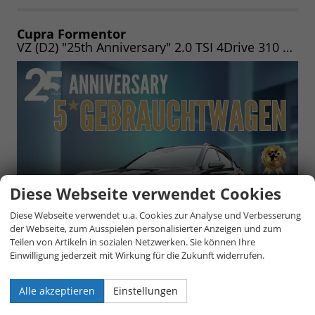
als
und
PDF
vergleichen
speichern/drucken
Cupra Formentor
VZ (D2) "25th Anniversary" 2.0 TSI 4Drive 310 PS DSG NAV|LED|VIRTUAL|HECKKL. EL.|WINTER|MEMORY|UVM.
Diese Webseite verwendet Cookies
Diese Webseite verwendet u.a. Cookies zur Analyse und Verbesserung
der Webseite, zum Ausspielen personalisierter Anzeigen und zum
Teilen von Artikeln in sozialen Netzwerken. Sie können Ihre
Einwilligung jederzeit mit Wirkung für die Zukunft widerrufen.
unverbindliche Lieferzeit:
1 Tag
27.890,– €
Alle akzeptieren
Einstellungen
5-türig, 2.0 TSI 4Drive 228 kW (310 PS) DSG 1626,