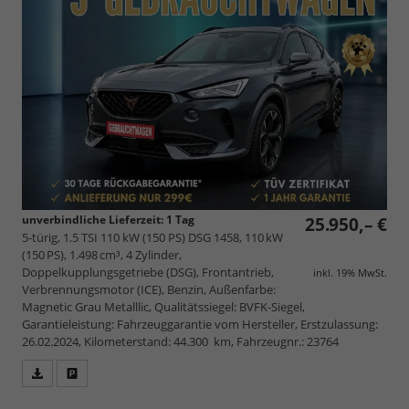
unverbindliche Lieferzeit:
1 Tag
25.950,– €
5-türig, 1.5 TSI 110 kW (150 PS) DSG 1458, 110 kW
(150 PS), 1.498 cm³, 4 Zylinder,
Doppelkupplungsgetriebe (DSG), Frontantrieb,
inkl. 19% MwSt.
Verbrennungsmotor (ICE), Benzin, Außenfarbe:
Magnetic Grau Metalllic, Qualitätssiegel: BVFK-Siegel,
Garantieleistung: Fahrzeuggarantie vom Hersteller, Erstzulassung:
26.02.2024, Kilometerstand: 44.300 km, Fahrzeugnr.: 23764
Fahrzeugangebot
Parken
als
und