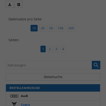
Fahrzeugangebot
Parken
als
und
PDF
vergleichen
Datensätze pro Seite:
speichern/drucken
10
20
50
100
250
Seiten:
1
2
3
4
Fahrzeugnr.
Detailsuche
BESTELLFAHRZEUGE
Audi
Cupra