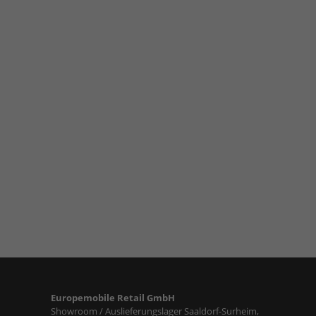
Europemobile Retail GmbH
Showroom / Auslieferungslager Saaldorf-Surheim,