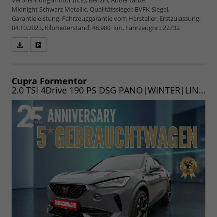
Midnight Schwarz Metallic, Qualitätssiegel: BVFK-Siegel,
Garantieleistung: Fahrzeuggarantie vom Hersteller, Erstzulassung:
04.10.2023, Kilometerstand: 48.980 km, Fahrzeugnr.: 22732
Fahrzeugangebot
Parken
als
und
PDF
vergleichen
speichern/drucken
Cupra Formentor
2.0 TSI 4Drive 190 PS DSG PANO|WINTER|LINK|ASSIST-L|EASYOPEN|19"|UVM.