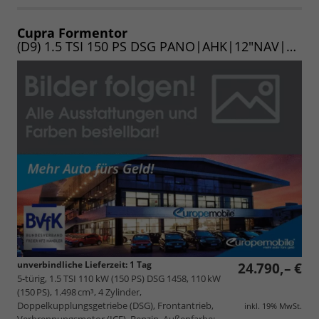
als
und
PDF
vergleichen
speichern/drucken
Cupra Formentor
(D9) 1.5 TSI 150 PS DSG PANO|AHK|12"NAV|KEY|E.HECK|KAM|XL|WINTER|UVM.
unverbindliche Lieferzeit:
1 Tag
24.790,– €
5-türig, 1.5 TSI 110 kW (150 PS) DSG 1458, 110 kW
(150 PS), 1.498 cm³, 4 Zylinder,
Doppelkupplungsgetriebe (DSG), Frontantrieb,
inkl. 19% MwSt.
Verbrennungsmotor (ICE), Benzin, Außenfarbe: