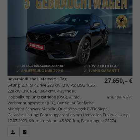
unverbindliche Lieferzeit:
1 Tag
27.650,– €
5-türig, 2.0 TSI 4Drive 228 kW (310 PS) DSG 1626,
228 kW (310 PS), 1.984 cm³, 4 Zylinder,
Doppelkupplungsgetriebe (DSG), Allrad,
inkl. 19% MwSt.
Verbrennungsmotor (ICE), Benzin, Außenfarbe:
Midnight Schwarz Metallic, Qualitätssiegel: BVFK-Siegel,
Garantieleistung: Fahrzeuggarantie vom Hersteller, Erstzulassung:
17.07.2023, Kilometerstand: 45.820 km, Fahrzeugnr.: 22274
Fahrzeugangebot
Parken