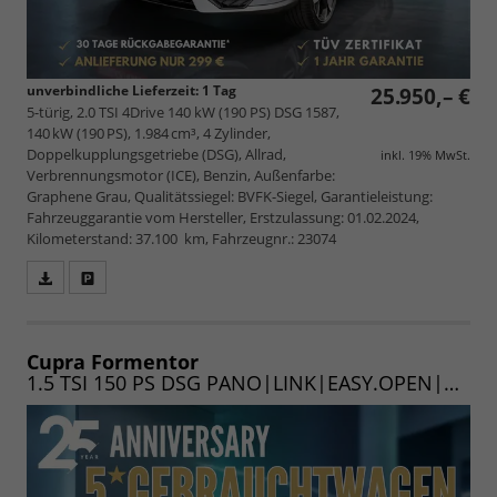
unverbindliche Lieferzeit:
1 Tag
25.950,– €
5-türig, 2.0 TSI 4Drive 140 kW (190 PS) DSG 1587,
140 kW (190 PS), 1.984 cm³, 4 Zylinder,
Doppelkupplungsgetriebe (DSG), Allrad,
inkl. 19% MwSt.
Verbrennungsmotor (ICE), Benzin, Außenfarbe:
Graphene Grau, Qualitätssiegel: BVFK-Siegel, Garantieleistung:
Fahrzeuggarantie vom Hersteller, Erstzulassung: 01.02.2024,
Kilometerstand: 37.100 km, Fahrzeugnr.: 23074
Fahrzeugangebot
Parken
als
und
PDF
vergleichen
speichern/drucken
Cupra Formentor
1.5 TSI 150 PS DSG PANO|LINK|EASY.OPEN|WINTER|AMBIENT|19"|UVM.