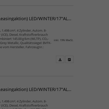
als
und
PDF
vergleichen
speichern/drucken
Verso TEAMPLAYER L2 1.5 D-4D 96 kW AT 7-Sitzer (Leasingaktion) LED/WINTER/17"ALU/SMART/PRIVACY/2ZK/5JGARANTIE/UVM.
, 1.498 cm³, 4 Zylinder, Autom. 8-
ICE), Diesel, Kraftstoffverbrauch
mbiniert 145.00 g/km (WLTP), CO₂-
inkl. 19% MwSt.
rey Metallic, Qualitätssiegel: BVFK-
ie vom Hersteller, Fahrzeugnr.:
Fahrzeugangebot
Parken
als
und
PDF
vergleichen
speichern/drucken
Verso TEAMPLAYER L2 1.5 D-4D 96 kW AT 7-Sitzer (Leasingaktion) LED/WINTER/17"ALU/SMART/PRIVACY/2ZK/5JGARANTIE/UVM.
, 1.498 cm³, 4 Zylinder, Autom. 8-
ICE), Diesel, Kraftstoffverbrauch