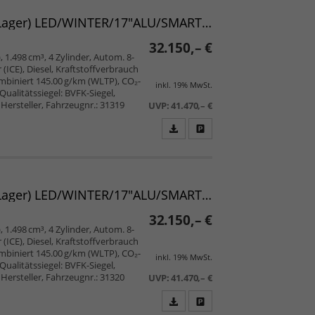
speichern/drucken
Verso TEAMPLAYER L2 1.5 D-4D 96 kW AT 7-Sitzer (Lager) LED/WINTER/17"ALU/SMART/PRIVACY/2ZK/5JGARANTIE/UVM.
32.150,– €
, 1.498 cm³, 4 Zylinder, Autom. 8-
ICE), Diesel, Kraftstoffverbrauch
mbiniert 145.00 g/km (WLTP), CO₂-
inkl. 19% MwSt.
Qualitätssiegel: BVFK-Siegel,
Hersteller, Fahrzeugnr.: 31319
UVP:
41.470,– €
Fahrzeugangebot
Parken
als
und
PDF
vergleichen
speichern/drucken
Verso TEAMPLAYER L2 1.5 D-4D 96 kW AT 7-Sitzer (Lager) LED/WINTER/17"ALU/SMART/PRIVACY/2ZK/5JGARANTIE/UVM.
32.150,– €
, 1.498 cm³, 4 Zylinder, Autom. 8-
ICE), Diesel, Kraftstoffverbrauch
mbiniert 145.00 g/km (WLTP), CO₂-
inkl. 19% MwSt.
Qualitätssiegel: BVFK-Siegel,
Hersteller, Fahrzeugnr.: 31320
UVP:
41.470,– €
Fahrzeugangebot
Parken