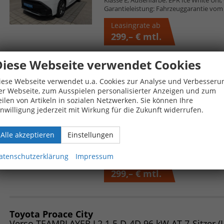
Garantieleistung: Fahrzeuggarantie vom 
Leasingrate ab
299,– €
mtl.
Diese Webseite verwendet Cookies
Toyota Proace City
iese Webseite verwendet u.a. Cookies zur Analyse und Verbesseru
er Webseite, zum Ausspielen personalisierter Anzeigen und zum
eilen von Artikeln in sozialen Netzwerken. Sie können Ihre
unverbindliche Lieferzeit:
1 Tag
inwilligung jederzeit mit Wirkung für die Zukunft widerrufen.
5-türig, 1.5 D-4D 96 kW AT, 96 kW (131 PS)
Gang, Frontantrieb, Verbrennungsmotor (
kombiniert 5,5 (WLTP), CO₂-Emission ko
Alle akzeptieren
Einstellungen
Klasse E, Außenfarbe: EPR Ice White Uni, 
Garantieleistung: Fahrzeuggarantie vom 
atenschutzerklärung
Impressum
Leasingrate ab
299,– €
mtl.
Toyota Proace City