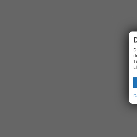
D
d
T
E
D