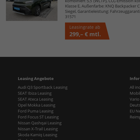
kombiniert 5,5 (WLTP), CO₂-Emission ko
Klasse E, Außenfarbe: KNQ Backpacker Cha
Siegel, Garantieleistung: Fahrzeuggarant
31571
Leasingrate ab
299,– €
mtl.
Leasing Angebote
Info
Audi Q3 Sportback Leasing
All i
SEAT Ibiza Leasing
Mobil
SEAT Ateca Leasing
Vario
Opel Mokka Leasing
Deut
Ford Puma Leasing
EU N
Ford Focus ST Leasing
Reimp
Nissan Qashqai Leasing
Nissan X-Trail Leasing
Skoda Kamiq Leasing