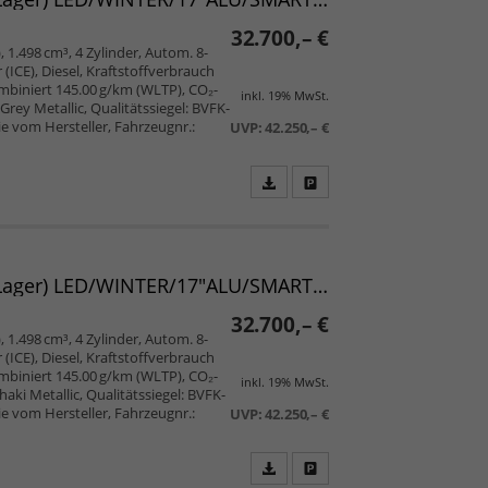
32.700,– €
, 1.498 cm³, 4 Zylinder, Autom. 8-
ICE), Diesel, Kraftstoffverbrauch
mbiniert 145.00 g/km (WLTP), CO₂-
inkl. 19% MwSt.
rey Metallic, Qualitätssiegel: BVFK-
ie vom Hersteller, Fahrzeugnr.:
UVP:
42.250,– €
Fahrzeugangebot
Parken
als
und
PDF
vergleichen
speichern/drucken
Verso TEAMPLAYER L2 1.5 D-4D 96 kW AT 7-Sitzer (Lager) LED/WINTER/17"ALU/SMART/PRIVACY/2ZK/5JGARANTIE/UVM.
32.700,– €
, 1.498 cm³, 4 Zylinder, Autom. 8-
ICE), Diesel, Kraftstoffverbrauch
mbiniert 145.00 g/km (WLTP), CO₂-
inkl. 19% MwSt.
ki Metallic, Qualitätssiegel: BVFK-
ie vom Hersteller, Fahrzeugnr.:
UVP:
42.250,– €
Fahrzeugangebot
Parken