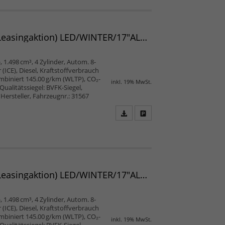
als
und
PDF
vergleichen
speichern/drucken
Verso TEAMPLAYER L2 1.5 D-4D 96 kW AT 7-Sitzer (Leasingaktion) LED/WINTER/17"ALU/SMART/PRIVACY/2ZK/5JGARANTIE/UVM.
, 1.498 cm³, 4 Zylinder, Autom. 8-
ICE), Diesel, Kraftstoffverbrauch
mbiniert 145.00 g/km (WLTP), CO₂-
inkl. 19% MwSt.
Qualitätssiegel: BVFK-Siegel,
Hersteller, Fahrzeugnr.: 31567
Fahrzeugangebot
Parken
als
und
PDF
vergleichen
speichern/drucken
Verso TEAMPLAYER L2 1.5 D-4D 96 kW AT 7-Sitzer (Leasingaktion) LED/WINTER/17"ALU/SMART/PRIVACY/2ZK/5JGARANTIE/UVM.
, 1.498 cm³, 4 Zylinder, Autom. 8-
ICE), Diesel, Kraftstoffverbrauch
mbiniert 145.00 g/km (WLTP), CO₂-
inkl. 19% MwSt.
Qualitätssiegel: BVFK-Siegel,