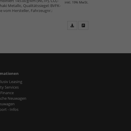
mbiniert 145.00 g/km (WLTP), CO₂-
inkl. 19% MwSt.
ki Metallic, Qualitätssiegel: BVFK-
ie vom Hersteller, Fahrzeugnr.:
Fahrzeugangebot
Parken
als
und
PDF
vergleichen
speichern/drucken
rmationen
nclusiv Leasing
ty Services
 Finance
sche Neuwagen
euwagen
ort - Infos