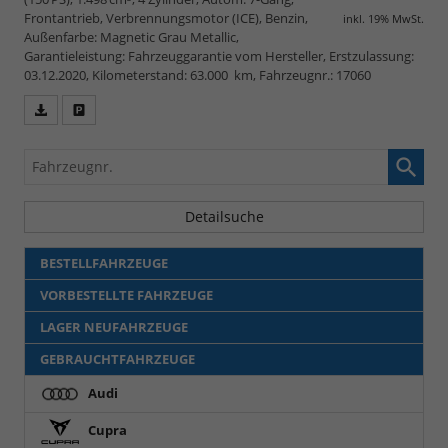
Frontantrieb, Verbrennungsmotor (ICE), Benzin,
inkl. 19% MwSt.
Außenfarbe: Magnetic Grau Metallic,
Garantieleistung: Fahrzeuggarantie vom Hersteller, Erstzulassung:
03.12.2020, Kilometerstand: 63.000 km, Fahrzeugnr.: 17060
Fahrzeugangebot
Parken
als
und
Fahrzeugnr.
PDF
vergleichen
speichern/drucken
Detailsuche
BESTELLFAHRZEUGE
VORBESTELLTE FAHRZEUGE
LAGER NEUFAHRZEUGE
GEBRAUCHTFAHRZEUGE
Audi
Cupra