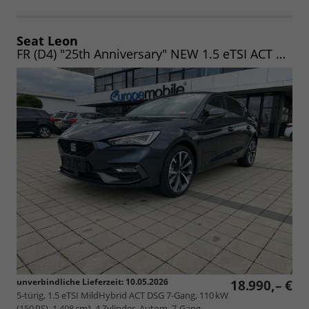
Seat Leon
FR (D4) "25th Anniversary" NEW 1.5 eTSI ACT DSG 150 NAV, LED, DAB+, PDC, CAM uvm. (Vorlauf 10.05.2026)
unverbindliche Lieferzeit:
10.05.2026
18.990,– €
5-türig, 1.5 eTSI MildHybrid ACT DSG 7-Gang, 110 kW
(150 PS), 1.498 cm³, 4 Zylinder, Autom. 7-Gang,