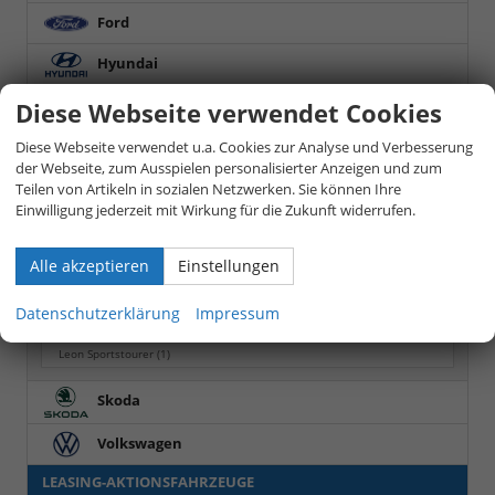
Ford
Hyundai
Kia
Diese Webseite verwendet Cookies
Diese Webseite verwendet u.a. Cookies zur Analyse und Verbesserung
Nissan
der Webseite, zum Ausspielen personalisierter Anzeigen und zum
Opel
Teilen von Artikeln in sozialen Netzwerken. Sie können Ihre
Einwilligung jederzeit mit Wirkung für die Zukunft widerrufen.
Seat
Alle akzeptieren
Einstellungen
Ateca
(3)
Ibiza
(1)
Datenschutzerklärung
Impressum
Leon
(1)
Leon Sportstourer
(1)
Skoda
Volkswagen
LEASING-AKTIONSFAHRZEUGE