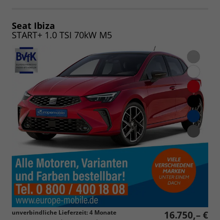
als
und
PDF
vergleichen
speichern/drucken
Seat Ibiza
START+ 1.0 TSI 70kW M5
unverbindliche Lieferzeit:
4 Monate
16.750,– €