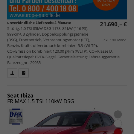
unverbindliche Lieferzeit:
4 Monate
21.690,– €
5-türig, 1.0 TSI 85kW DSG 1178, 85 kW (116 PS),
999 cm³, 3 Zylinder, Doppelkupplungsgetriebe
(DSG), Frontantrieb, Verbrennungsmotor (ICE),
inkl. 19% MwSt.
Benzin, Kraftstoffverbrauch kombiniert 5,3 (WLTP),
CO₂-Emission kombiniert 120.00 g/km (WLTP), CO₂-Klasse D,
Qualitätssiegel: BVFK-Siegel, Garantieleistung: Fahrzeuggarantie,
Fahrzeugnr.: 29935
Fahrzeugangebot
Parken
als
und
PDF
vergleichen
speichern/drucken
Seat Ibiza
FR MAX 1.5 TSI 110kW DSG