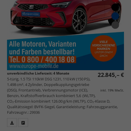
unverbindliche Lieferzeit:
4 Monate
22.845,– €
5-türig, 1.5 TSI 110kW DSG 1231, 110 kW (150 PS),
1.498 cm³, 4 Zylinder, Doppelkupplungsgetriebe
(DSG), Frontantrieb, Verbrennungsmotor (ICE),
inkl. 19% MwSt.
Benzin, Kraftstoffverbrauch kombiniert 5,6 (WLTP),
CO₂-Emission kombiniert 126.00 g/km (WLTP), CO₂-Klasse D,
Qualitätssiegel: BVFK-Siegel, Garantieleistung: Fahrzeuggarantie,
Fahrzeugnr.: 29936
Fahrzeugangebot
Parken