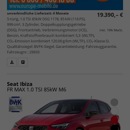
unverbindliche Lieferzeit:
4 Monate
19.390,– €
5-türig, 1.0 TSI 85kW DSG 1178, 85 kW (116 PS),
999 cm³, 3 Zylinder, Doppelkupplungsgetriebe
(DSG), Frontantrieb, Verbrennungsmotor (ICE),
inkl. 19% MwSt.
Benzin, Kraftstoffverbrauch kombiniert 5,3 (WLTP),
CO₂-Emission kombiniert 120.00 g/km (WLTP), CO₂-Klasse D,
Qualitätssiegel: BVFK-Siegel, Garantieleistung: Fahrzeuggarantie,
Fahrzeugnr.: 29933
Fahrzeugangebot
Parken
als
und
PDF
vergleichen
speichern/drucken
Seat Ibiza
FR MAX 1.0 TSI 85kW M6