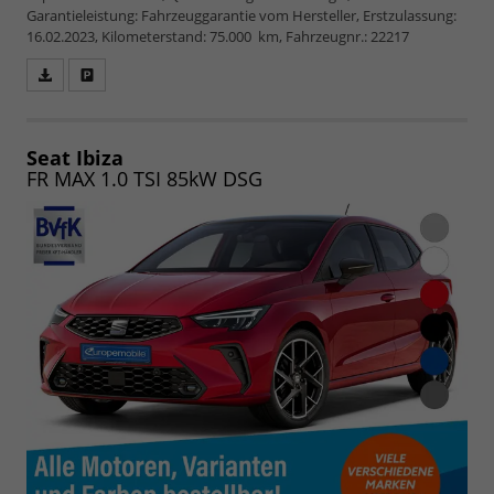
Garantieleistung: Fahrzeuggarantie vom Hersteller, Erstzulassung:
16.02.2023, Kilometerstand: 75.000 km, Fahrzeugnr.: 22217
Fahrzeugangebot
Parken
als
und
PDF
vergleichen
speichern/drucken
Seat Ibiza
FR MAX 1.0 TSI 85kW DSG