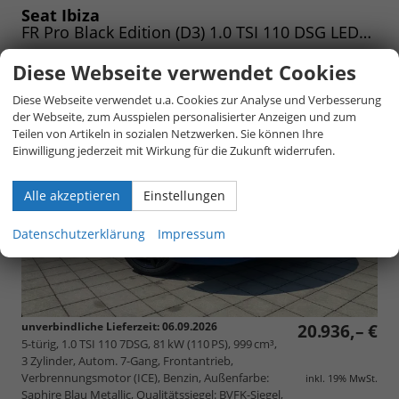
speichern/drucken
Seat Ibiza
FR Pro Black Edition (D3) 1.0 TSI 110 DSG LED|NAV|XL|WINTER|5JGARANTIE|UVM. (Vorlauf 06.09.2026)
Diese Webseite verwendet Cookies
Diese Webseite verwendet u.a. Cookies zur Analyse und Verbesserung
der Webseite, zum Ausspielen personalisierter Anzeigen und zum
Teilen von Artikeln in sozialen Netzwerken. Sie können Ihre
Einwilligung jederzeit mit Wirkung für die Zukunft widerrufen.
Alle akzeptieren
Einstellungen
Datenschutzerklärung
Impressum
unverbindliche Lieferzeit:
06.09.2026
20.936,– €
5-türig, 1.0 TSI 110 7DSG, 81 kW (110 PS), 999 cm³,
3 Zylinder, Autom. 7-Gang, Frontantrieb,
Verbrennungsmotor (ICE), Benzin, Außenfarbe:
inkl. 19% MwSt.
Saphire Blau Metallic, Qualitätssiegel: BVFK-Siegel,