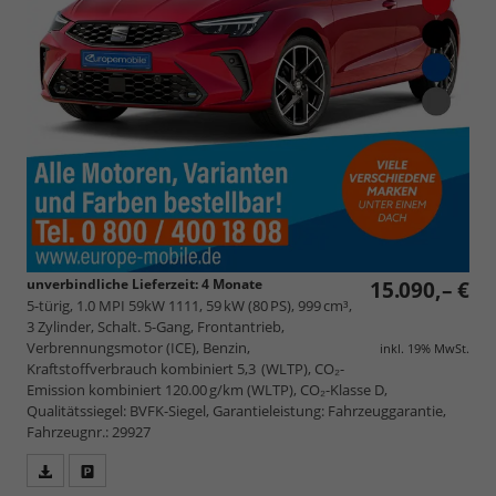
unverbindliche Lieferzeit:
4 Monate
15.090,– €
5-türig, 1.0 MPI 59kW 1111, 59 kW (80 PS), 999 cm³,
3 Zylinder, Schalt. 5-Gang, Frontantrieb,
Verbrennungsmotor (ICE), Benzin,
inkl. 19% MwSt.
Kraftstoffverbrauch kombiniert 5,3 (WLTP), CO₂-
Emission kombiniert 120.00 g/km (WLTP), CO₂-Klasse D,
Qualitätssiegel: BVFK-Siegel, Garantieleistung: Fahrzeuggarantie,
Fahrzeugnr.: 29927
Fahrzeugangebot
Parken