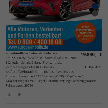
unverbindliche Lieferzeit:
4 Monate
19.890,– €
5-türig, 1.0 TSI 85kW 1168, 85 kW (116 PS), 999 cm³,
3 Zylinder, Schalt. 6-Gang, Frontantrieb,
Verbrennungsmotor (ICE), Benzin,
inkl. 19% MwSt.
Kraftstoffverbrauch kombiniert 5,1 (WLTP), CO₂-
Emission kombiniert 115.00 g/km (WLTP), CO₂-Klasse C,
Qualitätssiegel: BVFK-Siegel, Garantieleistung: Fahrzeuggarantie,
Fahrzeugnr.: 29934
Fahrzeugangebot
Parken
als
und
PDF
vergleichen