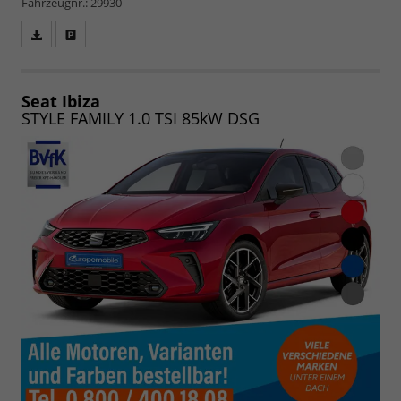
Fahrzeugnr.: 29930
Fahrzeugangebot
Parken
als
und
PDF
vergleichen
speichern/drucken
Seat Ibiza
STYLE FAMILY 1.0 TSI 85kW DSG