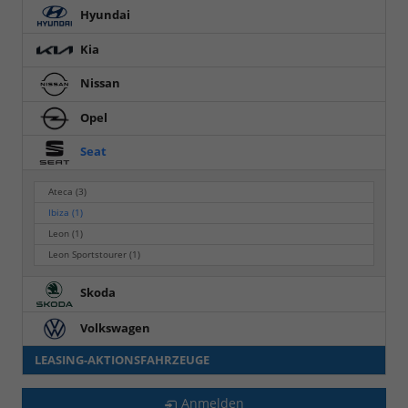
Hyundai
Kia
Nissan
Opel
Seat
Ateca
(3)
Ibiza
(1)
Leon
(1)
Leon Sportstourer
(1)
Skoda
Volkswagen
LEASING-AKTIONSFAHRZEUGE
Anmelden