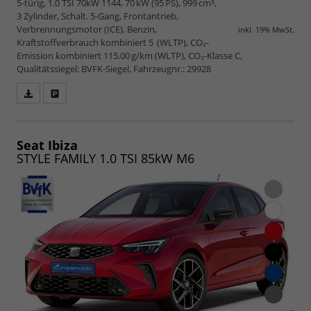
5-türig, 1.0 TSI 70kW 1144, 70 kW (95 PS), 999 cm³,
3 Zylinder, Schalt. 5-Gang, Frontantrieb,
Verbrennungsmotor (ICE), Benzin,
inkl. 19% MwSt.
Kraftstoffverbrauch kombiniert 5 (WLTP), CO₂-
Emission kombiniert 115.00 g/km (WLTP), CO₂-Klasse C,
Qualitätssiegel: BVFK-Siegel, Fahrzeugnr.: 29928
Fahrzeugangebot
Parken
als
und
PDF
vergleichen
speichern/drucken
Seat Ibiza
STYLE FAMILY 1.0 TSI 85kW M6