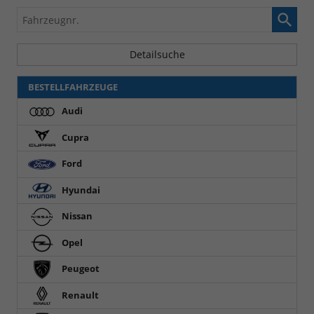
als
und
Fahrzeugnr.
PDF
vergleichen
speichern/drucken
Detailsuche
BESTELLFAHRZEUGE
Audi
Cupra
Ford
Hyundai
Nissan
Opel
Peugeot
Renault