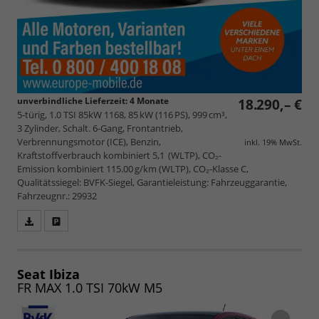
unverbindliche Lieferzeit:
4 Monate
18.290,– €
5-türig, 1.0 TSI 85kW 1168, 85 kW (116 PS), 999 cm³,
3 Zylinder, Schalt. 6-Gang, Frontantrieb,
Verbrennungsmotor (ICE), Benzin,
inkl. 19% MwSt.
Kraftstoffverbrauch kombiniert 5,1 (WLTP), CO₂-
Emission kombiniert 115.00 g/km (WLTP), CO₂-Klasse C,
Qualitätssiegel: BVFK-Siegel, Garantieleistung: Fahrzeuggarantie,
Fahrzeugnr.: 29932
Fahrzeugangebot
Parken
als
und
PDF
vergleichen
speichern/drucken
Seat Ibiza
FR MAX 1.0 TSI 70kW M5