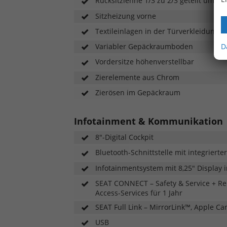
Rücksitzlehne 1/3 zu 2/3 geteilt umleg
Sitzheizung vorne
Textileinlagen in der Türverkleidung v
Variabler Gepäckraumboden
D
Vordersitze höhenverstellbar
Zierelemente aus Chrom
Zierösen im Gepäckraum
Infotainment & Kommunikation
8"-Digital Cockpit
Bluetooth-Schnittstelle mit integrierte
Infotainmentsystem mit 8,25" Display i
SEAT CONNECT – Safety & Service + Rem
Access-Services für 1 Jahr
SEAT Full Link – MirrorLink™, Apple C
USB