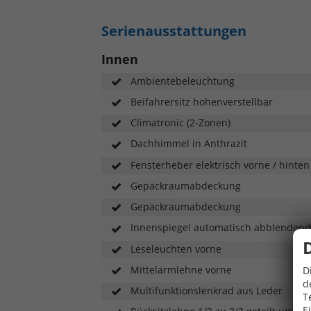
Serienausstattungen
Innen
Ambientebeleuchtung
Beifahrersitz höhenverstellbar
Climatronic (2-Zonen)
Dachhimmel in Anthrazit
Fensterheber elektrisch vorne / hint
Gepäckraumabdeckung
Gepäckraumabdeckung
Innenspiegel automatisch abblendend
Leseleuchten vorne
Mittelarmlehne vorne
D
d
Multifunktionslenkrad aus Leder
T
E