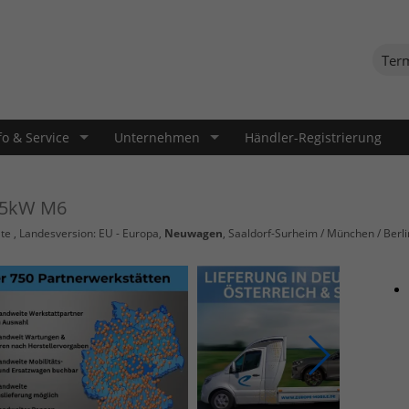
Ter
fo & Service
Unternehmen
Händler-Registrierung
 85kW M6
te
, Landesversion: EU - Europa,
Neuwagen
, Saaldorf-Surheim / München / Berli