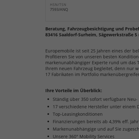
HSN/TSN
7593/ANQ
Beratung, Fahrzeugbesichtigung und Probef
83416 Saaldorf-Surheim, Sägewerkstraße 5 
Europemobile ist seit 25 Jahren eines der b
Profitieren Sie von unseren besten Kondition
markenunabhängiger Experte rund um das The
Ihrem neuen Fahrzeug begleitet, denn nur w
17 Fabrikaten im Portfolio markenübergreife
Ihre Vorteile im Überblick:
Ständig über 350 sofort verfügbare Neu
17 verschiedene Hersteller unter einem 
Top-Leasingkonditionen
Finanzierungen bereits ab 4,39% eff. Jah
Markenunabhängige und auf Sie zugesch
Unsere 360° Mobility Services