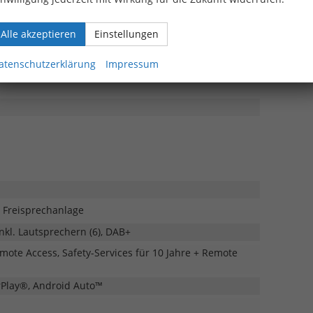
bar
Alle akzeptieren
Einstellungen
orne
atenschutzerklärung
Impressum
r Freisprechanlage
nkl. Lautsprechern (6), DAB+
ote Access, Safety-Services für 10 Jahre + Remote
arPlay®, Android Auto™