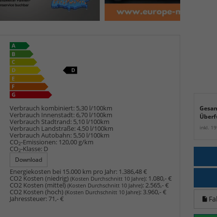
Verbrauch kombiniert:
5,30 l/100km
Gesam
Verbrauch Innenstadt:
6,70 l/100km
Überf
Verbrauch Stadtrand:
5,10 l/100km
inkl. 1
Verbrauch Landstraße:
4,50 l/100km
Verbrauch Autobahn:
5,50 l/100km
CO
-Emissionen:
120,00 g/km
2
CO
-Klasse:
D
2
Download
Energiekosten bei 15.000 km pro Jahr:
1.386,48 €
CO2 Kosten (niedrig)
:
1.080,- €
(Kosten Durchschnitt 10 Jahre)
CO2 Kosten (mittel)
:
2.565,- €
(Kosten Durchschnitt 10 Jahre)
CO2 Kosten (hoch)
:
3.960,- €
(Kosten Durchschnitt 10 Jahre)
Fa
Jahressteuer:
71,- €