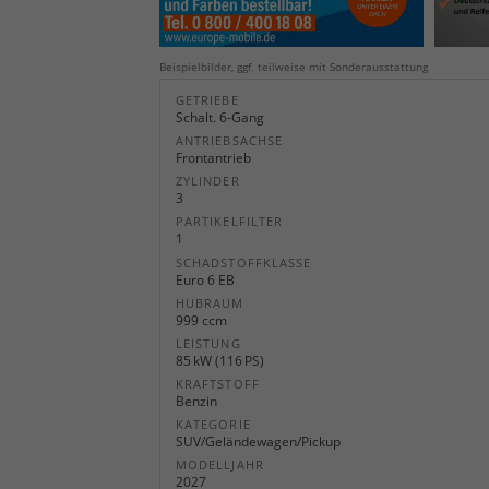
Beispielbilder, ggf. teilweise mit Sonderausstattung
GETRIEBE
Schalt. 6-Gang
ANTRIEBSACHSE
Frontantrieb
ZYLINDER
3
PARTIKELFILTER
1
SCHADSTOFFKLASSE
Euro 6 EB
HUBRAUM
999 ccm
LEISTUNG
85 kW (116 PS)
KRAFTSTOFF
Benzin
KATEGORIE
SUV/Geländewagen/Pickup
MODELLJAHR
2027