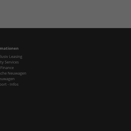
rmationen
nclusiv Leasing
ty Services
 Finance
sche Neuwagen
euwagen
ort - Infos