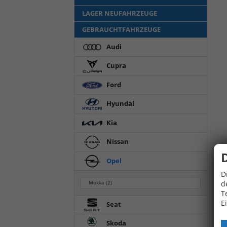
LAGER NEUFAHRZEUGE
GEBRAUCHTFAHRZEUGE
Audi
Cupra
Ford
Hyundai
Kia
Nissan
Opel
D
d
Mokka
(2)
T
E
Seat
Skoda