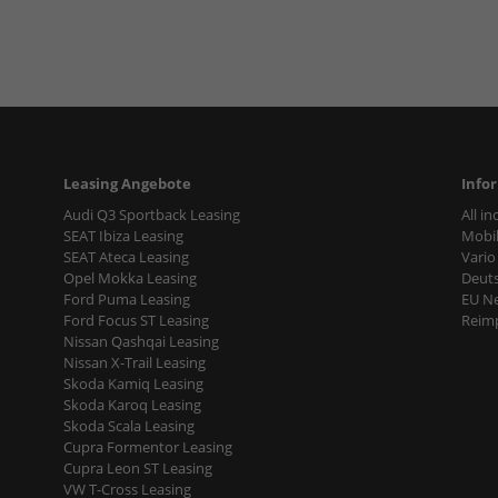
Leasing Angebote
Info
Audi Q3 Sportback Leasing
All i
SEAT Ibiza Leasing
Mobil
SEAT Ateca Leasing
Vario
Opel Mokka Leasing
Deut
Ford Puma Leasing
EU N
Ford Focus ST Leasing
Reimp
Nissan Qashqai Leasing
Nissan X-Trail Leasing
Skoda Kamiq Leasing
Skoda Karoq Leasing
Skoda Scala Leasing
Cupra Formentor Leasing
Cupra Leon ST Leasing
VW T-Cross Leasing