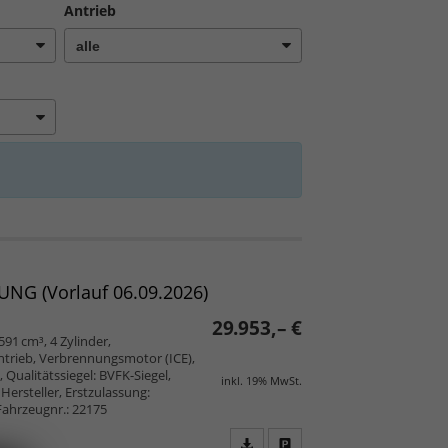
Antrieb
NG (Vorlauf 06.09.2026)
29.953,– €
591 cm³, 4 Zylinder,
trieb, Verbrennungsmotor (ICE),
 Qualitätssiegel: BVFK-Siegel,
inkl. 19% MwSt.
ersteller, Erstzulassung:
Fahrzeugnr.: 22175