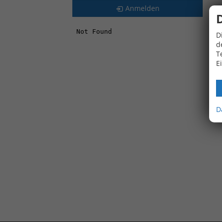
Anmelden
D
d
T
E
D