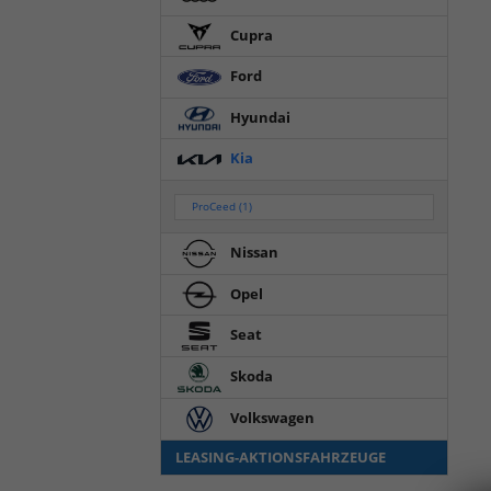
Cupra
Ford
Hyundai
Kia
ProCeed
(1)
Nissan
Opel
Seat
Skoda
Volkswagen
LEASING-AKTIONSFAHRZEUGE