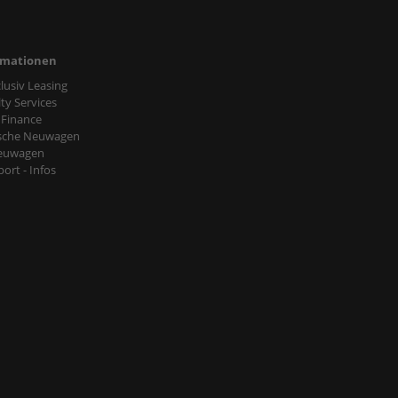
rmationen
nclusiv Leasing
ty Services
 Finance
sche Neuwagen
euwagen
ort - Infos