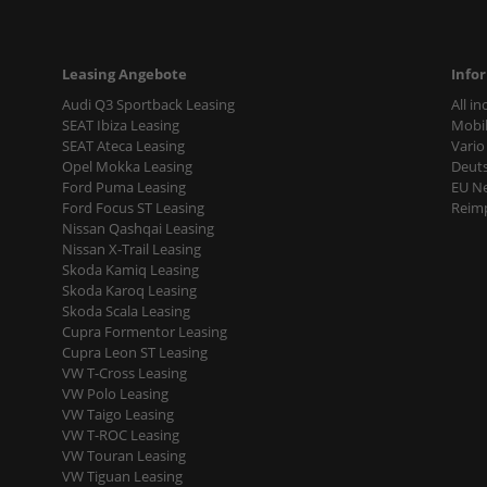
Leasing Angebote
Info
Audi Q3 Sportback Leasing
All i
SEAT Ibiza Leasing
Mobil
SEAT Ateca Leasing
Vario
Opel Mokka Leasing
Deut
Ford Puma Leasing
EU N
Ford Focus ST Leasing
Reimp
Nissan Qashqai Leasing
Nissan X-Trail Leasing
Skoda Kamiq Leasing
Skoda Karoq Leasing
Skoda Scala Leasing
Cupra Formentor Leasing
Cupra Leon ST Leasing
VW T-Cross Leasing
VW Polo Leasing
VW Taigo Leasing
VW T-ROC Leasing
VW Touran Leasing
VW Tiguan Leasing