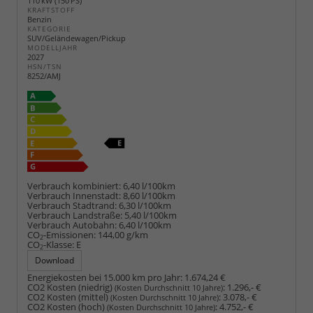
110 kW (150 PS)
KRAFTSTOFF
Benzin
KATEGORIE
SUV/Geländewagen/Pickup
MODELLJAHR
2027
HSN/TSN
8252/AMJ
Verbrauch kombiniert:
6,40 l/100km
Verbrauch Innenstadt:
8,60 l/100km
Verbrauch Stadtrand:
6,30 l/100km
Verbrauch Landstraße:
5,40 l/100km
Verbrauch Autobahn:
6,40 l/100km
CO
-Emissionen:
144,00 g/km
2
CO
-Klasse:
E
2
Download
Energiekosten bei 15.000 km pro Jahr:
1.674,24 €
CO2 Kosten (niedrig)
:
1.296,- €
(Kosten Durchschnitt 10 Jahre)
CO2 Kosten (mittel)
:
3.078,- €
(Kosten Durchschnitt 10 Jahre)
CO2 Kosten (hoch)
:
4.752,- €
(Kosten Durchschnitt 10 Jahre)