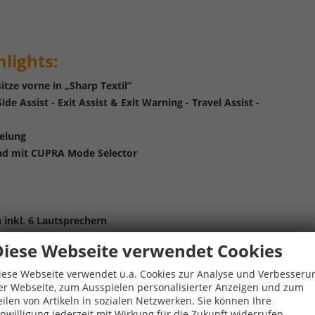
lights:
tze vorne in „Sharp Textil“
e Assist - Exit Assist & Exit Warning - Travel Assist -
elung
ad mit CUPRA Mode Selector
 inkl. 6 Lautsprechern
trument mit 10,25"-TFT-Display)
Diese Webseite verwendet Cookies
ACC) inkl. Geschwindigkeitsbegrenzer
ß- und Öffnungssystem)
iese Webseite verwendet u.a. Cookies zur Analyse und Verbesseru
er Webseite, zum Ausspielen personalisierter Anzeigen und zum
ckscheibe dunkel getönt, wärmedämmend
eilen von Artikeln in sozialen Netzwerken. Sie können Ihre
/Silver", glanzgedreht
inwilligung jederzeit mit Wirkung für die Zukunft widerrufen.