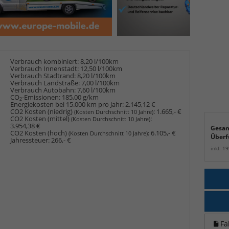
Verbrauch kombiniert:
8,20 l/100km
Verbrauch Innenstadt:
12,50 l/100km
Verbrauch Stadtrand:
8,20 l/100km
Verbrauch Landstraße:
7,00 l/100km
Verbrauch Autobahn:
7,60 l/100km
CO
-Emissionen:
185,00 g/km
2
Energiekosten bei 15.000 km pro Jahr:
2.145,12 €
CO2 Kosten (niedrig)
:
1.665,- €
(Kosten Durchschnitt 10 Jahre)
CO2 Kosten (mittel)
:
(Kosten Durchschnitt 10 Jahre)
3.954,38 €
Gesam
CO2 Kosten (hoch)
:
6.105,- €
(Kosten Durchschnitt 10 Jahre)
Überf
Jahressteuer:
266,- €
inkl. 1
Fa