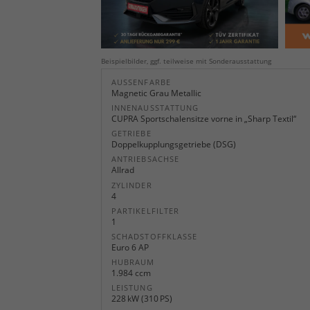
Beispielbilder, ggf. teilweise mit Sonderausstattung
AUSSENFARBE
Magnetic Grau Metallic
INNENAUSSTATTUNG
CUPRA Sportschalensitze vorne in „Sharp Textil“
GETRIEBE
Doppelkupplungsgetriebe (DSG)
ANTRIEBSACHSE
Allrad
ZYLINDER
4
PARTIKELFILTER
1
SCHADSTOFFKLASSE
Euro 6 AP
HUBRAUM
1.984 ccm
LEISTUNG
228 kW (310 PS)