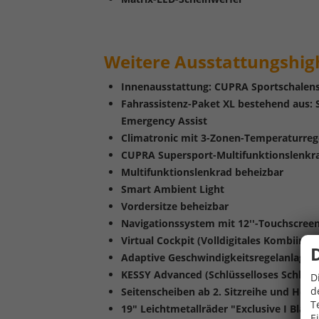
Weitere
Ausstattungshigh
Innenausstattung: CUPRA Sportschalensi
Fahrassistenz-Paket XL bestehend aus: Sid
Emergency Assist
Climatronic mit 3-Zonen-Temperaturreg
CUPRA Supersport-Multifunktionslenkr
Multifunktionslenkrad beheizbar
Smart Ambient Light
Vordersitze beheizbar
Navigationssystem mit 12''-Touchscreen
Virtual Cockpit (Volldigitales Kombiins
Adaptive Geschwindigkeitsregelanlage (
KESSY Advanced (Schlüsselloses Schlie
D
d
Seitenscheiben ab 2. Sitzreihe und He
T
19" Leichtmetallräder "Exclusive I Black
E