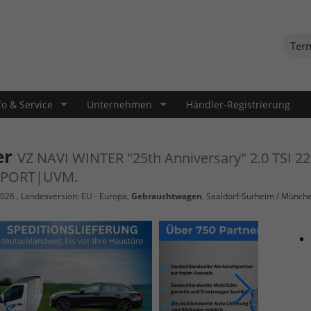
Ter
fo & Service
Unternehmen
Händler-Registrierung
er
VZ NAVI WINTER "25th Anniversary" 2.0 TSI 
SPORT|UVM.
2026
, Landesversion: EU - Europa,
Gebrauchtwagen
, Saaldorf-Surheim / München