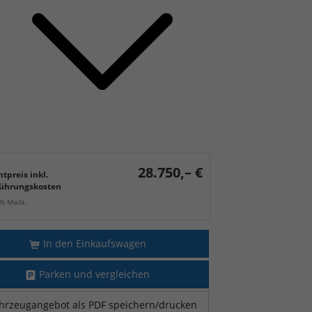
28.750,– €
tpreis inkl.
ührungskosten
9% MwSt.
In den Einkaufswagen
Parken und vergleichen
hrzeugangebot als PDF speichern/drucken