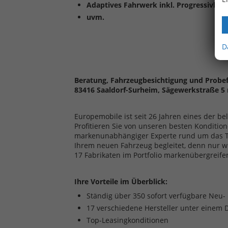
Adaptives Fahrwerk inkl. Progressivlen
uvm.
D
Beratung, Fahrzeugbesichtigung und Probef
83416 Saaldorf-Surheim, Sägewerkstraße 5 
Europemobile ist seit 26 Jahren eines der b
Profitieren Sie von unseren besten Kondition
markenunabhängiger Experte rund um das The
Ihrem neuen Fahrzeug begleitet, denn nur w
17 Fabrikaten im Portfolio markenübergreife
Ihre Vorteile im Überblick:
Ständig über 350 sofort verfügbare Neu
17 verschiedene Hersteller unter einem 
Top-Leasingkonditionen