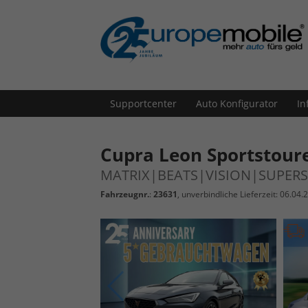
Supportcenter
Auto Konfigurator
In
Cupra Leon Sportstour
MATRIX|BEATS|VISION|SUPER
Fahrzeugnr.
:
23631
, unverbindliche Lieferzeit:
06.04.