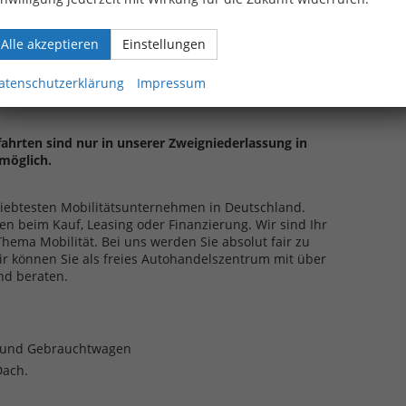
kung
Alle akzeptieren
Einstellungen
atenschutzerklärung
Impressum
ahrten sind nur in unserer Zweigniederlassung in
möglich.
eliebtesten Mobilitätsunternehmen in Deutschland.
en beim Kauf, Leasing oder Finanzierung. Wir sind Ihr
ma Mobilität. Bei uns werden Sie absolut fair zu
ir können Sie als freies Autohandelszentrum mit über
nd beraten.
- und Gebrauchtwagen
Dach.