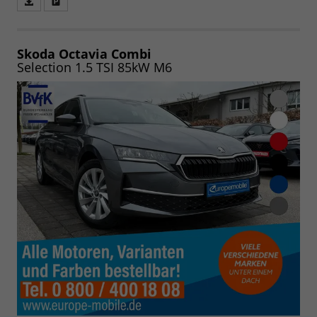
Fahrzeugangebot
Parken
als
und
PDF
vergleichen
speichern/drucken
Skoda Octavia Combi
Selection 1.5 TSI 85kW M6