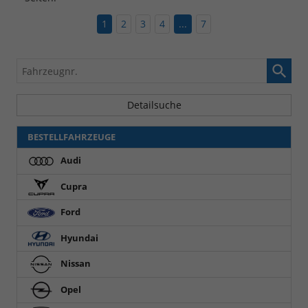
1
2
3
4
...
7
Fahrzeugnr.
Detailsuche
BESTELLFAHRZEUGE
Audi
Cupra
Ford
Hyundai
Nissan
Opel