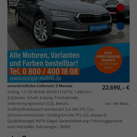
unverbindliche Lieferzeit:
3 Monate
22.690,– €
5-türig, 1.5 TSI 85 kW, 85 kW (116 PS), 1.498 cm³,
4 Zylinder, Schalt. 6-Gang, Frontantrieb,
Verbrennungsmotor (ICE), Benzin,
inkl. 19% MwSt.
Kraftstoffverbrauch kombiniert 5,4 (WLTP), CO₂-
Emission kombiniert 124.00 g/km (WLTP), CO₂-Klasse D,
Qualitätssiegel: BVFK-Siegel, Garantieleistung: Fahrzeuggarantie
vom Hersteller, Fahrzeugnr.: 30205