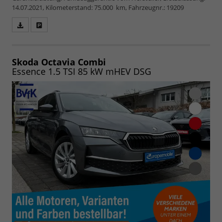
14.07.2021, Kilometerstand: 75.000 km, Fahrzeugnr.: 19209
Fahrzeugangebot
Parken
als
und
PDF
vergleichen
speichern/drucken
Skoda Octavia Combi
Essence 1.5 TSI 85 kW mHEV DSG