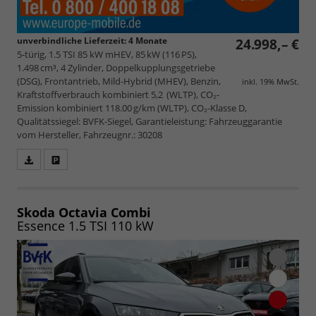
unverbindliche Lieferzeit:
4 Monate
24.998,– €
5-türig, 1.5 TSI 85 kW mHEV, 85 kW (116 PS),
1.498 cm³, 4 Zylinder, Doppelkupplungsgetriebe
(DSG), Frontantrieb, Mild-Hybrid (MHEV), Benzin,
inkl. 19% MwSt.
Kraftstoffverbrauch kombiniert 5,2 (WLTP), CO₂-
Emission kombiniert 118.00 g/km (WLTP), CO₂-Klasse D,
Qualitätssiegel: BVFK-Siegel, Garantieleistung: Fahrzeuggarantie
vom Hersteller, Fahrzeugnr.: 30208
Fahrzeugangebot
Parken
als
und
PDF
vergleichen
speichern/drucken
Skoda Octavia Combi
Essence 1.5 TSI 110 kW