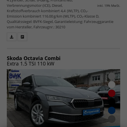
Verbrennungsmotor (ICE), Diesel,
inkl. 19% MwSt.
Kraftstoffverbrauch kombiniert 4,4 (WLTP), CO₂-
Emission kombiniert 116.00 g/km (WLTP), CO₂-Klasse D,
Qualitätssiegel: BVFK-Siegel, Garantieleistung: Fahrzeuggarantie
vom Hersteller, Fahrzeugnr.: 30210
Fahrzeugangebot
Parken
als
und
PDF
vergleichen
speichern/drucken
Skoda Octavia Combi
Extra 1.5 TSI 110 kW