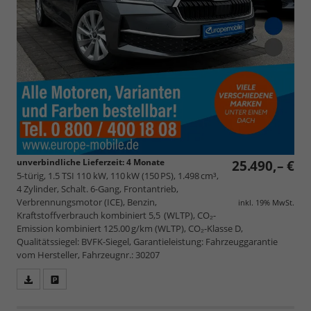
unverbindliche Lieferzeit:
4 Monate
25.490,– €
5-türig, 1.5 TSI 110 kW, 110 kW (150 PS), 1.498 cm³,
4 Zylinder, Schalt. 6-Gang, Frontantrieb,
Verbrennungsmotor (ICE), Benzin,
inkl. 19% MwSt.
Kraftstoffverbrauch kombiniert 5,5 (WLTP), CO₂-
Emission kombiniert 125.00 g/km (WLTP), CO₂-Klasse D,
Qualitätssiegel: BVFK-Siegel, Garantieleistung: Fahrzeuggarantie
vom Hersteller, Fahrzeugnr.: 30207
Fahrzeugangebot
Parken
als
und