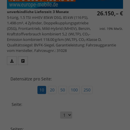
unverbindliche Lieferzeit:
3 Monate
26.150,– €
5-türig, 1.5 TSI mHEV 85kW DSG, 85 kW (116 PS),
1.498 cm³, 4 Zylinder, Doppelkupplungsgetriebe
(DSG), Frontantrieb, Mild-Hybrid (MHEV), Benzin,
inkl. 19% MwSt.
Kraftstoffverbrauch kombiniert 5,2 (WLTP), CO₂-
Emission kombiniert 118.00 g/km (WLTP), CO₂-Klasse D,
Qualitätssiegel: BVFK-Siegel, Garantieleistung: Fahrzeuggarantie
vom Hersteller, Fahrzeugnr.: 31028
Fahrzeugangebot
Parken
als
und
PDF
vergleichen
Datensätze pro Seite:
speichern/drucken
10
20
50
100
250
Seite:
Seiten: