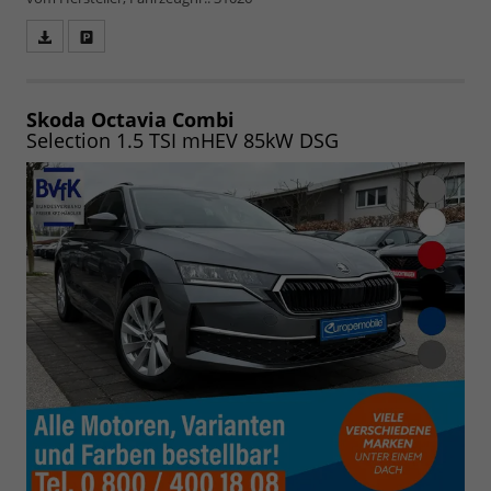
Fahrzeugangebot
Parken
als
und
PDF
vergleichen
speichern/drucken
Skoda Octavia Combi
Selection 1.5 TSI mHEV 85kW DSG