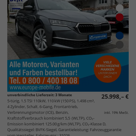
unverbindliche Lieferzeit:
3 Monate
25.998,– €
5-türig, 1.5 TSI 110kW, 110 kW (150 PS), 1.498 cm³,
4 Zylinder, Schalt. 6-Gang, Frontantrieb,
Verbrennungsmotor (ICE), Benzin,
inkl. 19% MwSt.
Kraftstoffverbrauch kombiniert 5,5 (WLTP), CO₂-
Emission kombiniert 125.00 g/km (WLTP), CO₂-Klasse D,
Qualitätssiegel: BVFK-Siegel, Garantieleistung: Fahrzeuggarantie
vom Hersteller, Fahrzeugnr.: 31026