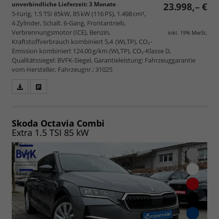
unverbindliche Lieferzeit:
3 Monate
23.998,– €
5-türig, 1.5 TSI 85kW, 85 kW (116 PS), 1.498 cm³,
4 Zylinder, Schalt. 6-Gang, Frontantrieb,
Verbrennungsmotor (ICE), Benzin,
inkl. 19% MwSt.
Kraftstoffverbrauch kombiniert 5,4 (WLTP), CO₂-
Emission kombiniert 124.00 g/km (WLTP), CO₂-Klasse D,
Qualitätssiegel: BVFK-Siegel, Garantieleistung: Fahrzeuggarantie
vom Hersteller, Fahrzeugnr.: 31025
Fahrzeugangebot
Parken
als
und
PDF
vergleichen
speichern/drucken
Skoda Octavia Combi
Extra 1.5 TSI 85 kW