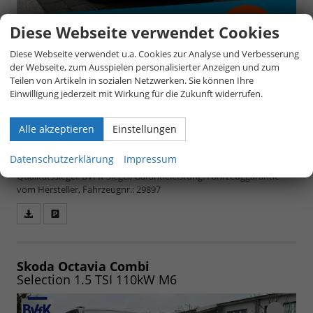
Diese Webseite verwendet Cookies
Diese Webseite verwendet u.a. Cookies zur Analyse und Verbesserung
der Webseite, zum Ausspielen personalisierter Anzeigen und zum
Teilen von Artikeln in sozialen Netzwerken. Sie können Ihre
Einwilligung jederzeit mit Wirkung für die Zukunft widerrufen.
unverbindliche Lieferzeit:
4 Monate
25.940,– €
5-türig, 1.5 TSI 110 kW, 110 kW (150 PS), 1.498 cm³,
4 Zylinder, Schalt. 6-Gang, Frontantrieb,
Alle akzeptieren
Einstellungen
Verbrennungsmotor (ICE), Benzin,
inkl. 19% MwSt.
Kraftstoffverbrauch kombiniert 5,5 (WLTP), CO₂-
Datenschutzerklärung
Impressum
Emission kombiniert 125.00 g/km (WLTP), CO₂-Klasse D,
Qualitätssiegel: BVFK-Siegel, Garantieleistung: Fahrzeuggarantie
vom Hersteller, Fahrzeugnr.: 29897
Fahrzeugangebot
Parken
als
und
PDF
vergleichen
speichern/drucken
Skoda Octavia Combi
Selection 1.5 TSI 110kW M6