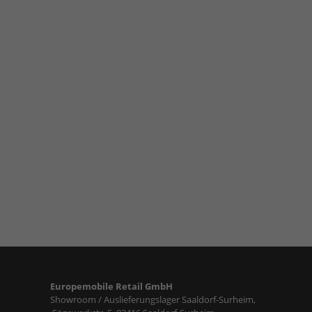
Europemobile Retail GmbH
Showroom / Auslieferungslager Saaldorf-Surheim,