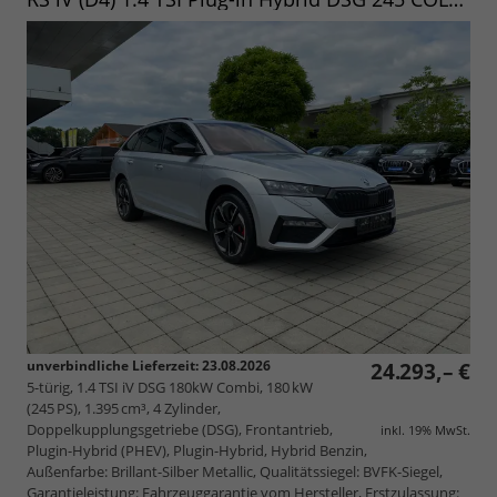
unverbindliche Lieferzeit:
23.08.2026
24.293,– €
5-türig, 1.4 TSI iV DSG 180kW Combi, 180 kW
(245 PS), 1.395 cm³, 4 Zylinder,
Doppelkupplungsgetriebe (DSG), Frontantrieb,
inkl. 19% MwSt.
Plugin-Hybrid (PHEV), Plugin-Hybrid, Hybrid Benzin,
Außenfarbe: Brillant-Silber Metallic, Qualitätssiegel: BVFK-Siegel,
Garantieleistung: Fahrzeuggarantie vom Hersteller, Erstzulassung: