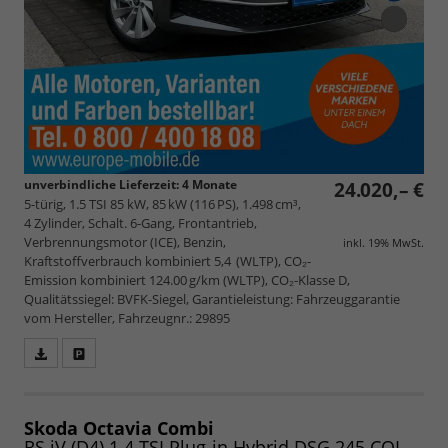
unverbindliche Lieferzeit:
4 Monate
24.020,– €
5-türig, 1.5 TSI 85 kW, 85 kW (116 PS), 1.498 cm³,
4 Zylinder, Schalt. 6-Gang, Frontantrieb,
Verbrennungsmotor (ICE), Benzin,
inkl. 19% MwSt.
Kraftstoffverbrauch kombiniert 5,4 (WLTP), CO₂-
Emission kombiniert 124.00 g/km (WLTP), CO₂-Klasse D,
Qualitätssiegel: BVFK-Siegel, Garantieleistung: Fahrzeuggarantie
vom Hersteller, Fahrzeugnr.: 29895
Fahrzeugangebot
Parken
als
und
PDF
vergleichen
speichern/drucken
Skoda Octavia Combi
RS iV (D4) 1.4 TSI Plug-in Hybrid DSG 245 COLUMBUS, CANTON, MATRIX-LED, HEAD-UP, 5-J. GAR, UVM. (Vorlauf 23.08.2026)