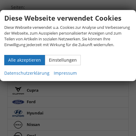
Seiten:
Diese Webseite verwendet Cookies
1
2
3
4
Diese Webseite verwendet u.a. Cookies zur Analyse und Verbesserung
der Webseite, zum Ausspielen personalisierter Anzeigen und zum
Fahrzeugnr.
Teilen von Artikeln in sozialen Netzwerken. Sie können Ihre
Einwilligung jederzeit mit Wirkung für die Zukunft widerrufen.
Detailsuche
Alle akzeptieren
Einstellungen
BESTELLFAHRZEUGE
Datenschutzerklärung
Impressum
Audi
Cupra
Ford
Hyundai
Nissan
Opel