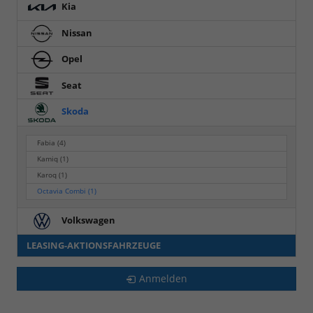
Kia
Nissan
Opel
Seat
Skoda
Fabia
(4)
Kamiq
(1)
Karoq
(1)
Octavia Combi
(1)
Volkswagen
LEASING-AKTIONSFAHRZEUGE
Anmelden