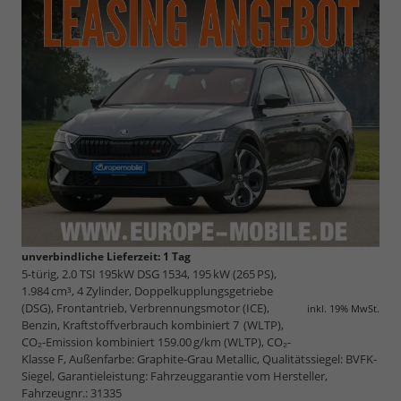
unverbindliche Lieferzeit:
1 Tag
5-türig, 2.0 TSI 195kW DSG 1534, 195 kW (265 PS),
1.984 cm³, 4 Zylinder, Doppelkupplungsgetriebe
(DSG), Frontantrieb, Verbrennungsmotor (ICE),
inkl. 19% MwSt.
Benzin, Kraftstoffverbrauch kombiniert 7 (WLTP),
CO₂-Emission kombiniert 159.00 g/km (WLTP), CO₂-
Klasse F, Außenfarbe: Graphite-Grau Metallic, Qualitätssiegel: BVFK-
Siegel, Garantieleistung: Fahrzeuggarantie vom Hersteller,
Fahrzeugnr.: 31335