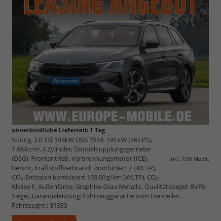
unverbindliche Lieferzeit:
1 Tag
5-türig, 2.0 TSI 195kW DSG 1534, 195 kW (265 PS),
1.984 cm³, 4 Zylinder, Doppelkupplungsgetriebe
(DSG), Frontantrieb, Verbrennungsmotor (ICE),
inkl. 19% MwSt.
Benzin, Kraftstoffverbrauch kombiniert 7 (WLTP),
CO₂-Emission kombiniert 159.00 g/km (WLTP), CO₂-
Klasse F, Außenfarbe: Graphite-Grau Metallic, Qualitätssiegel: BVFK-
Siegel, Garantieleistung: Fahrzeuggarantie vom Hersteller,
Fahrzeugnr.: 31333