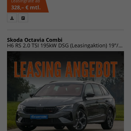
Leasingrate ab
328,– €
mtl.
Fahrzeugangebot
Parken
als
und
PDF
vergleichen
speichern/drucken
Skoda Octavia Combi
H6 RS 2.0 TSI 195kW DSG (Leasingaktion) 19"/NAV/MATRIX/PANO/AHK/EASY/HEADUP/CANTON/ASSIST/WINTER/360/UVM.