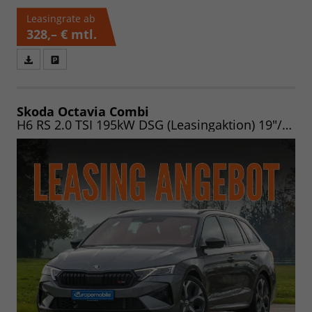
Leasingrate ab
328,– €
mtl.
Fahrzeugangebot
Parken
als
und
PDF
vergleichen
speichern/drucken
Skoda Octavia Combi
H6 RS 2.0 TSI 195kW DSG (Leasingaktion) 19"/NAV/MATRIX/PANO/AHK/EASY/HEADUP/CANTON/ASSIST/WINTER/360/UVM.