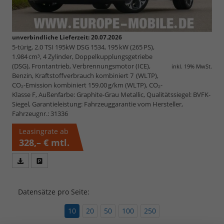
unverbindliche Lieferzeit:
20.07.2026
5-türig, 2.0 TSI 195kW DSG 1534, 195 kW (265 PS),
1.984 cm³, 4 Zylinder, Doppelkupplungsgetriebe
(DSG), Frontantrieb, Verbrennungsmotor (ICE),
inkl. 19% MwSt.
Benzin, Kraftstoffverbrauch kombiniert 7 (WLTP),
CO₂-Emission kombiniert 159.00 g/km (WLTP), CO₂-
Klasse F, Außenfarbe: Graphite-Grau Metallic, Qualitätssiegel: BVFK-
Siegel, Garantieleistung: Fahrzeuggarantie vom Hersteller,
Fahrzeugnr.: 31336
Leasingrate ab
328,– €
mtl.
Fahrzeugangebot
Parken
als
und
PDF
vergleichen
Datensätze pro Seite:
speichern/drucken
10
20
50
100
250