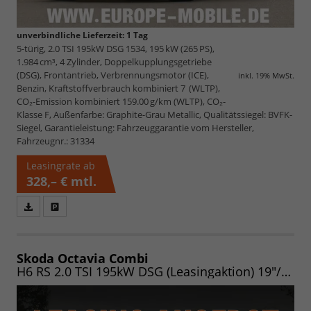
unverbindliche Lieferzeit:
1 Tag
5-türig, 2.0 TSI 195kW DSG 1534, 195 kW (265 PS),
1.984 cm³, 4 Zylinder, Doppelkupplungsgetriebe
(DSG), Frontantrieb, Verbrennungsmotor (ICE),
inkl. 19% MwSt.
Benzin, Kraftstoffverbrauch kombiniert 7 (WLTP),
CO₂-Emission kombiniert 159.00 g/km (WLTP), CO₂-
Klasse F, Außenfarbe: Graphite-Grau Metallic, Qualitätssiegel: BVFK-
Siegel, Garantieleistung: Fahrzeuggarantie vom Hersteller,
Fahrzeugnr.: 31334
Leasingrate ab
328,– €
mtl.
Fahrzeugangebot
Parken
als
und
PDF
vergleichen
speichern/drucken
Skoda Octavia Combi
H6 RS 2.0 TSI 195kW DSG (Leasingaktion) 19"/NAV/MATRIX/PANO/AHK/EASY/HEADUP/CANTON/ASSIST/WINTER/360/UVM.