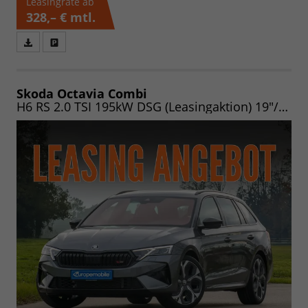
Leasingrate ab
328,– €
mtl.
Fahrzeugangebot
Parken
als
und
PDF
vergleichen
speichern/drucken
Skoda Octavia Combi
H6 RS 2.0 TSI 195kW DSG (Leasingaktion) 19"/NAV/MATRIX/PANO/AHK/EASY/HEADUP/CANTON/ASSIST/WINTER/360/UVM.