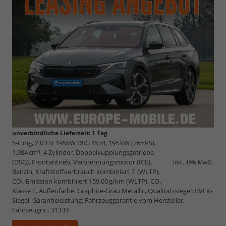
unverbindliche Lieferzeit:
1 Tag
5-türig, 2.0 TSI 195kW DSG 1534, 195 kW (265 PS),
1.984 cm³, 4 Zylinder, Doppelkupplungsgetriebe
(DSG), Frontantrieb, Verbrennungsmotor (ICE),
inkl. 19% MwSt.
Benzin, Kraftstoffverbrauch kombiniert 7 (WLTP),
CO₂-Emission kombiniert 159.00 g/km (WLTP), CO₂-
Klasse F, Außenfarbe: Graphite-Grau Metallic, Qualitätssiegel: BVFK-
Siegel, Garantieleistung: Fahrzeuggarantie vom Hersteller,
Fahrzeugnr.: 31333