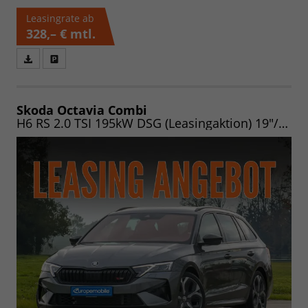
Leasingrate ab
328,– €
mtl.
Fahrzeugangebot
Parken
als
und
PDF
vergleichen
speichern/drucken
Skoda Octavia Combi
H6 RS 2.0 TSI 195kW DSG (Leasingaktion) 19"/NAV/MATRIX/PANO/AHK/EASY/HEADUP/CANTON/ASSIST/WINTER/360/UVM.