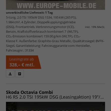
unverbindliche Lieferzeit:
1 Tag
5-türig, 2.0 TSI 195kW DSG 1534, 195 kW (265 PS),
1.984 cm³, 4 Zylinder, Doppelkupplungsgetriebe
(DSG), Frontantrieb, Verbrennungsmotor (ICE),
inkl. 19% MwSt.
Benzin, Kraftstoffverbrauch kombiniert 7 (WLTP),
CO₂-Emission kombiniert 159.00 g/km (WLTP), CO₂-
Klasse F, Außenfarbe: Graphite-Grau Metallic, Qualitätssiegel: BVFK-
Siegel, Garantieleistung: Fahrzeuggarantie vom Hersteller,
Fahrzeugnr.: 31334
Leasingrate ab
328,– €
mtl.
Fahrzeugangebot
Parken
als
und
PDF
vergleichen
speichern/drucken
Skoda Octavia Combi
H6 RS 2.0 TSI 195kW DSG (Leasingaktion) 19"/NAV/MATRIX/PANO/AHK/EASY/HEADUP/CANTON/ASSIST/WINTER/360/UVM.