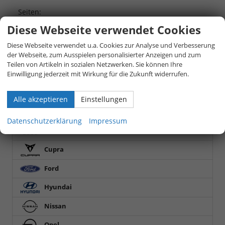
Seiten:
Diese Webseite verwendet Cookies
1
2
3
4
Diese Webseite verwendet u.a. Cookies zur Analyse und Verbesserung
der Webseite, zum Ausspielen personalisierter Anzeigen und zum
Fahrzeugnr.
Teilen von Artikeln in sozialen Netzwerken. Sie können Ihre
Einwilligung jederzeit mit Wirkung für die Zukunft widerrufen.
Detailsuche
Alle akzeptieren
Einstellungen
BESTELLFAHRZEUGE
Datenschutzerklärung
Impressum
Audi
Cupra
Ford
Hyundai
Nissan
Opel