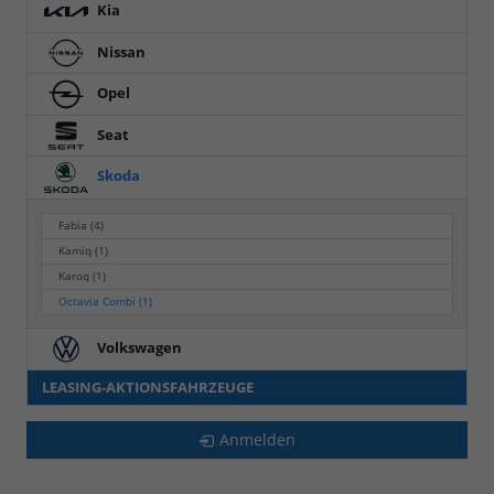
Kia
Nissan
Opel
Seat
Skoda
Fabia
(4)
Kamiq
(1)
Karoq
(1)
Octavia Combi
(1)
Volkswagen
LEASING-AKTIONSFAHRZEUGE
Anmelden