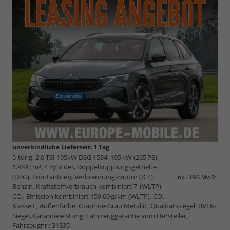
unverbindliche Lieferzeit:
1 Tag
5-türig, 2.0 TSI 195kW DSG 1534, 195 kW (265 PS),
1.984 cm³, 4 Zylinder, Doppelkupplungsgetriebe
(DSG), Frontantrieb, Verbrennungsmotor (ICE),
inkl. 19% MwSt.
Benzin, Kraftstoffverbrauch kombiniert 7 (WLTP),
CO₂-Emission kombiniert 159.00 g/km (WLTP), CO₂-
Klasse F, Außenfarbe: Graphite-Grau Metallic, Qualitätssiegel: BVFK-
Siegel, Garantieleistung: Fahrzeuggarantie vom Hersteller,
Fahrzeugnr.: 31335