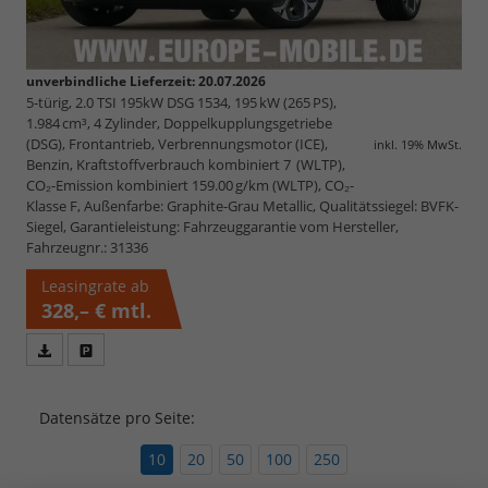
unverbindliche Lieferzeit:
20.07.2026
5-türig, 2.0 TSI 195kW DSG 1534, 195 kW (265 PS),
1.984 cm³, 4 Zylinder, Doppelkupplungsgetriebe
(DSG), Frontantrieb, Verbrennungsmotor (ICE),
inkl. 19% MwSt.
Benzin, Kraftstoffverbrauch kombiniert 7 (WLTP),
CO₂-Emission kombiniert 159.00 g/km (WLTP), CO₂-
Klasse F, Außenfarbe: Graphite-Grau Metallic, Qualitätssiegel: BVFK-
Siegel, Garantieleistung: Fahrzeuggarantie vom Hersteller,
Fahrzeugnr.: 31336
Leasingrate ab
328,– €
mtl.
Fahrzeugangebot
Parken
als
und
PDF
vergleichen
Datensätze pro Seite:
speichern/drucken
10
20
50
100
250