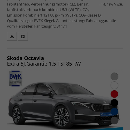
Frontantrieb, Verbrennungsmotor (ICE), Benzin,
inkl. 19% MwSt.
Kraftstoffverbrauch kombiniert 5,3 (WLTP), CO₂-
Emission kombiniert 121.00 g/km (WLTP), CO₂-Klasse D,
Qualitätssiegel: BVFK-Siegel, Garantieleistung: Fahrzeuggarantie
vom Hersteller, Fahrzeugnr.: 31474
Fahrzeugangebot
Parken
als
und
PDF
vergleichen
speichern/drucken
Skoda Octavia
Extra 5J.Garantie 1.5 TSI 85 kW