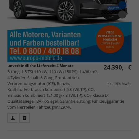
unverbindliche Lieferzeit:
4 Monate
24.390,– €
5-türig, 1.5 TSI 110 kW, 110 kW (150 PS), 1.498 cm³,
4 Zylinder, Schalt. 6-Gang, Frontantrieb,
Verbrennungsmotor (ICE), Benzin,
inkl. 19% MwSt.
Kraftstoffverbrauch kombiniert 5,3 (WLTP), CO₂-
Emission kombiniert 121.00 g/km (WLTP), CO₂-Klasse D,
Qualitätssiegel: BVFK-Siegel, Garantieleistung: Fahrzeuggarantie
vom Hersteller, Fahrzeugnr.: 29746
Fahrzeugangebot
Parken
als
und
PDF
vergleichen