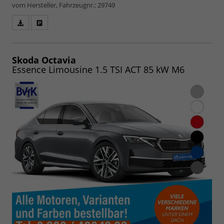
vom Hersteller, Fahrzeugnr.: 29749
Fahrzeugangebot
Parken
als
und
PDF
vergleichen
speichern/drucken
Skoda Octavia
Essence Limousine 1.5 TSI ACT 85 kW M6