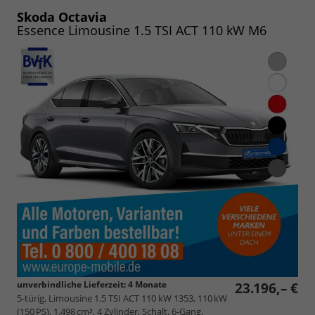
PDF
vergleichen
speichern/drucken
Skoda Octavia
Essence Limousine 1.5 TSI ACT 110 kW M6
unverbindliche Lieferzeit:
4 Monate
23.196,– €
5-türig, Limousine 1.5 TSI ACT 110 kW 1353, 110 kW
(150 PS), 1.498 cm³, 4 Zylinder, Schalt. 6-Gang,