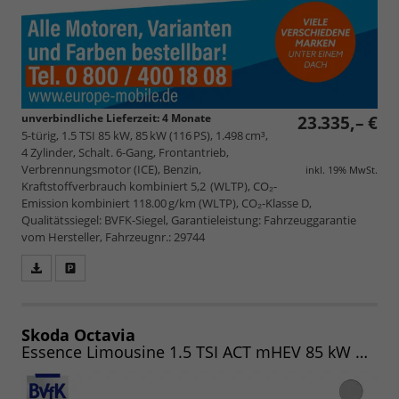
unverbindliche Lieferzeit:
4 Monate
23.335,– €
5-türig, 1.5 TSI 85 kW, 85 kW (116 PS), 1.498 cm³,
4 Zylinder, Schalt. 6-Gang, Frontantrieb,
Verbrennungsmotor (ICE), Benzin,
inkl. 19% MwSt.
Kraftstoffverbrauch kombiniert 5,2 (WLTP), CO₂-
Emission kombiniert 118.00 g/km (WLTP), CO₂-Klasse D,
Qualitätssiegel: BVFK-Siegel, Garantieleistung: Fahrzeuggarantie
vom Hersteller, Fahrzeugnr.: 29744
Fahrzeugangebot
Parken
als
und
PDF
vergleichen
speichern/drucken
Skoda Octavia
Essence Limousine 1.5 TSI ACT mHEV 85 kW DSG