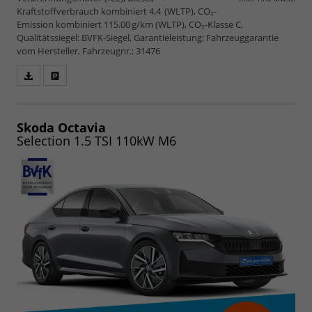
Kraftstoffverbrauch kombiniert 4,4 (WLTP), CO₂-
Emission kombiniert 115.00 g/km (WLTP), CO₂-Klasse C,
Qualitätssiegel: BVFK-Siegel, Garantieleistung: Fahrzeuggarantie
vom Hersteller, Fahrzeugnr.: 31476
Fahrzeugangebot
Parken
als
und
PDF
vergleichen
speichern/drucken
Skoda Octavia
Selection 1.5 TSI 110kW M6