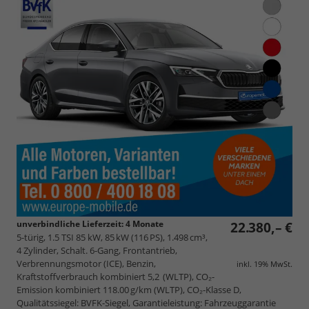
unverbindliche Lieferzeit:
4 Monate
22.380,– €
5-türig, 1.5 TSI 85 kW, 85 kW (116 PS), 1.498 cm³,
4 Zylinder, Schalt. 6-Gang, Frontantrieb,
Verbrennungsmotor (ICE), Benzin,
inkl. 19% MwSt.
Kraftstoffverbrauch kombiniert 5,2 (WLTP), CO₂-
Emission kombiniert 118.00 g/km (WLTP), CO₂-Klasse D,
Qualitätssiegel: BVFK-Siegel, Garantieleistung: Fahrzeuggarantie