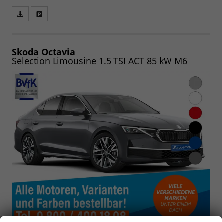
Fahrzeugangebot
Parken
als
und
PDF
vergleichen
speichern/drucken
Skoda Octavia
Selection Limousine 1.5 TSI ACT 85 kW M6