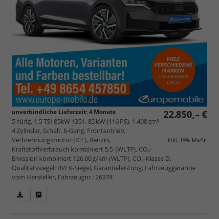
unverbindliche Lieferzeit:
4 Monate
22.850,– €
5-türig, 1.5 TSI 85kW 1351, 85 kW (116 PS), 1.498 cm³,
4 Zylinder, Schalt. 6-Gang, Frontantrieb,
Verbrennungsmotor (ICE), Benzin,
inkl. 19% MwSt.
Kraftstoffverbrauch kombiniert 5,5 (WLTP), CO₂-
Emission kombiniert 126.00 g/km (WLTP), CO₂-Klasse D,
Qualitätssiegel: BVFK-Siegel, Garantieleistung: Fahrzeuggarantie
vom Hersteller, Fahrzeugnr.: 26378
Fahrzeugangebot
Parken
als
und