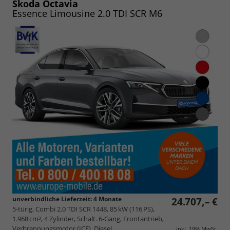
speichern/drucken
Skoda Octavia
Essence Limousine 2.0 TDI SCR M6
unverbindliche Lieferzeit:
4 Monate
24.707,– €
5-türig, Combi 2.0 TDI SCR 1448, 85 kW (116 PS),
1.968 cm³, 4 Zylinder, Schalt. 6-Gang, Frontantrieb,
Verbrennungsmotor (ICE), Diesel,
inkl. 19% MwSt.