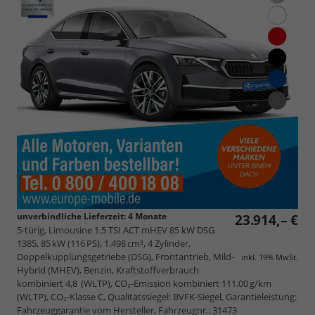
unverbindliche Lieferzeit:
4 Monate
23.914,– €
5-türig, Limousine 1.5 TSI ACT mHEV 85 kW DSG
1385, 85 kW (116 PS), 1.498 cm³, 4 Zylinder,
Doppelkupplungsgetriebe (DSG), Frontantrieb, Mild-
inkl. 19% MwSt.
Hybrid (MHEV), Benzin, Kraftstoffverbrauch
kombiniert 4,8 (WLTP), CO₂-Emission kombiniert 111.00 g/km
(WLTP), CO₂-Klasse C, Qualitätssiegel: BVFK-Siegel, Garantieleistung:
Fahrzeuggarantie vom Hersteller, Fahrzeugnr.: 31473