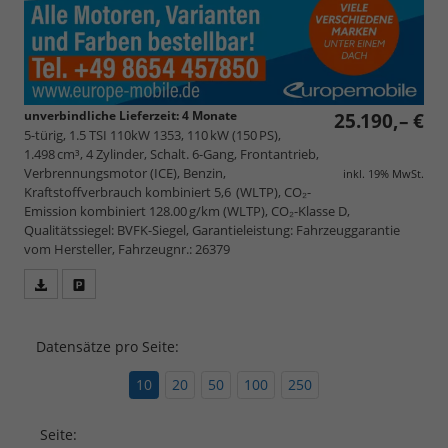
unverbindliche Lieferzeit:
4 Monate
25.190,– €
5-türig, 1.5 TSI 110kW 1353, 110 kW (150 PS),
1.498 cm³, 4 Zylinder, Schalt. 6-Gang, Frontantrieb,
Verbrennungsmotor (ICE), Benzin,
inkl. 19% MwSt.
Kraftstoffverbrauch kombiniert 5,6 (WLTP), CO₂-
Emission kombiniert 128.00 g/km (WLTP), CO₂-Klasse D,
Qualitätssiegel: BVFK-Siegel, Garantieleistung: Fahrzeuggarantie
vom Hersteller, Fahrzeugnr.: 26379
Fahrzeugangebot
Parken
als
und
PDF
vergleichen
Datensätze pro Seite:
speichern/drucken
10
20
50
100
250
Seite: