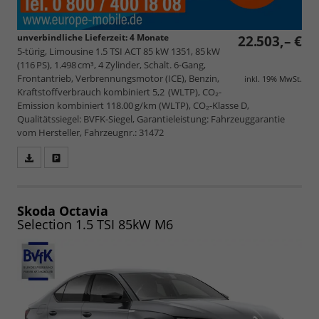
unverbindliche Lieferzeit:
4 Monate
22.503,– €
5-türig, Limousine 1.5 TSI ACT 85 kW 1351, 85 kW
(116 PS), 1.498 cm³, 4 Zylinder, Schalt. 6-Gang,
Frontantrieb, Verbrennungsmotor (ICE), Benzin,
inkl. 19% MwSt.
Kraftstoffverbrauch kombiniert 5,2 (WLTP), CO₂-
Emission kombiniert 118.00 g/km (WLTP), CO₂-Klasse D,
Qualitätssiegel: BVFK-Siegel, Garantieleistung: Fahrzeuggarantie
vom Hersteller, Fahrzeugnr.: 31472
Fahrzeugangebot
Parken
als
und
PDF
vergleichen
speichern/drucken
Skoda Octavia
Selection 1.5 TSI 85kW M6