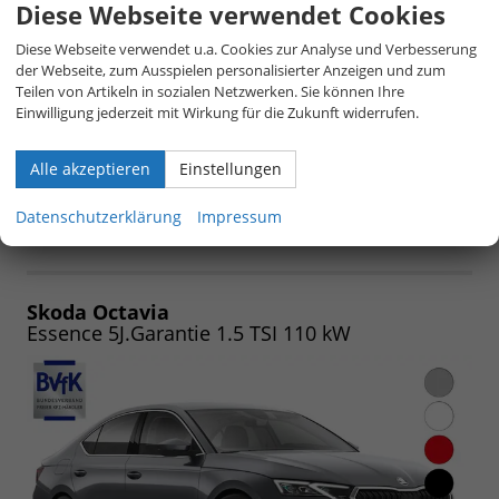
Diese Webseite verwendet Cookies
unverbindliche Lieferzeit:
4 Monate
23.914,– €
Diese Webseite verwendet u.a. Cookies zur Analyse und Verbesserung
5-türig, Combi 1.5 TSI ACT 85 kW 1366, 85 kW
der Webseite, zum Ausspielen personalisierter Anzeigen und zum
(116 PS), 1.498 cm³, 4 Zylinder, Schalt. 6-Gang,
Teilen von Artikeln in sozialen Netzwerken. Sie können Ihre
Frontantrieb, Verbrennungsmotor (ICE), Benzin,
inkl. 19% MwSt.
Einwilligung jederzeit mit Wirkung für die Zukunft widerrufen.
Kraftstoffverbrauch kombiniert 5,4 (WLTP), CO₂-
Emission kombiniert 122.00 g/km (WLTP), CO₂-Klasse D,
Qualitätssiegel: BVFK-Siegel, Garantieleistung: Fahrzeuggarantie
Alle akzeptieren
Einstellungen
vom Hersteller, Fahrzeugnr.: 31478
Datenschutzerklärung
Impressum
Fahrzeugangebot
Parken
als
und
PDF
vergleichen
speichern/drucken
Skoda Octavia
Essence 5J.Garantie 1.5 TSI 110 kW