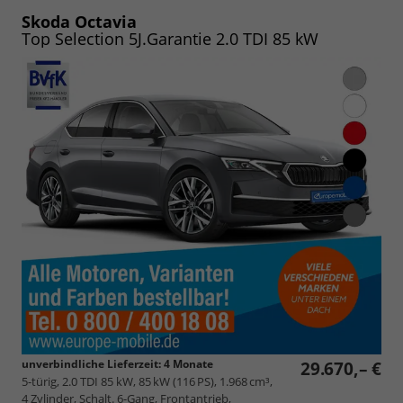
PDF
vergleichen
speichern/drucken
Skoda Octavia
Top Selection 5J.Garantie 2.0 TDI 85 kW
unverbindliche Lieferzeit:
4 Monate
29.670,– €
5-türig, 2.0 TDI 85 kW, 85 kW (116 PS), 1.968 cm³,
4 Zylinder, Schalt. 6-Gang, Frontantrieb,