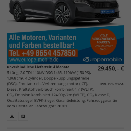
unverbindliche Lieferzeit:
4 Monate
29.450,– €
5-türig, 2.0 TDI 110kW DSG 1465, 110 kW (150 PS),
1.968 cm³, 4 Zylinder, Doppelkupplungsgetriebe
(DSG), Frontantrieb, Verbrennungsmotor (ICE),
inkl. 19% MwSt.
Diesel, Kraftstoffverbrauch kombiniert 4,7 (WLTP),
CO₂-Emission kombiniert 124.00 g/km (WLTP), CO₂-Klasse D,
Qualitätssiegel: BVFK-Siegel, Garantieleistung: Fahrzeuggarantie
vom Hersteller, Fahrzeugnr.: 26381
Fahrzeugangebot
Parken
als
und