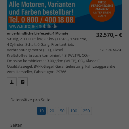
unverbindliche Lieferzeit:
4 Monate
32.570,– €
5-türig, 2.0 TDI 85 kW, 85 kW (116 PS), 1.968 cm³,
4 Zylinder, Schalt. 6-Gang, Frontantrieb,
Verbrennungsmotor (ICE), Diesel,
inkl. 19% MwSt.
Kraftstoffverbrauch kombiniert 4,3 (WLTP), CO₂-
Emission kombiniert 113.00 g/km (WLTP), CO₂-Klasse C,
Qualitätssiegel: BVFK-Siegel, Garantieleistung: Fahrzeuggarantie
vom Hersteller, Fahrzeugnr.: 29766
Fahrzeugangebot
Parken
als
und
PDF
vergleichen
Datensätze pro Seite:
speichern/drucken
10
20
50
100
250
Seiten: