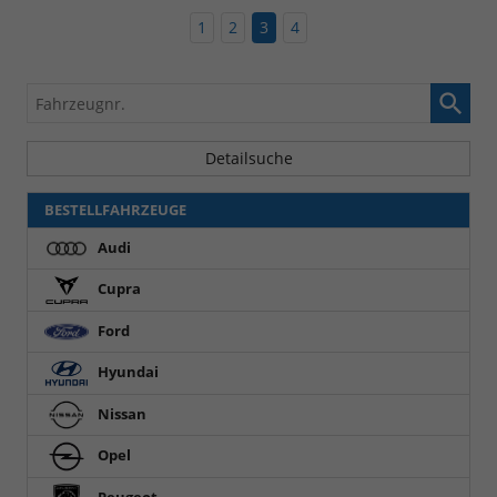
1
2
3
4
Fahrzeugnr.
Detailsuche
BESTELLFAHRZEUGE
Audi
Cupra
Ford
Hyundai
Nissan
Opel