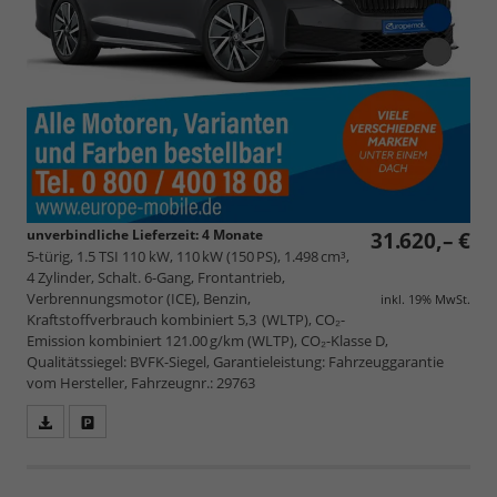
unverbindliche Lieferzeit:
4 Monate
31.620,– €
5-türig, 1.5 TSI 110 kW, 110 kW (150 PS), 1.498 cm³,
4 Zylinder, Schalt. 6-Gang, Frontantrieb,
Verbrennungsmotor (ICE), Benzin,
inkl. 19% MwSt.
Kraftstoffverbrauch kombiniert 5,3 (WLTP), CO₂-
Emission kombiniert 121.00 g/km (WLTP), CO₂-Klasse D,
Qualitätssiegel: BVFK-Siegel, Garantieleistung: Fahrzeuggarantie
vom Hersteller, Fahrzeugnr.: 29763
Fahrzeugangebot
Parken
als
und
PDF
vergleichen