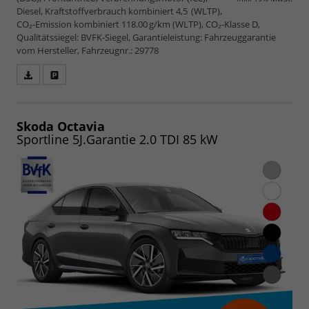
Diesel, Kraftstoffverbrauch kombiniert 4,5 (WLTP),
CO₂-Emission kombiniert 118.00 g/km (WLTP), CO₂-Klasse D,
Qualitätssiegel: BVFK-Siegel, Garantieleistung: Fahrzeuggarantie
vom Hersteller, Fahrzeugnr.: 29778
Fahrzeugangebot
Parken
als
und
PDF
vergleichen
speichern/drucken
Skoda Octavia
Sportline 5J.Garantie 2.0 TDI 85 kW