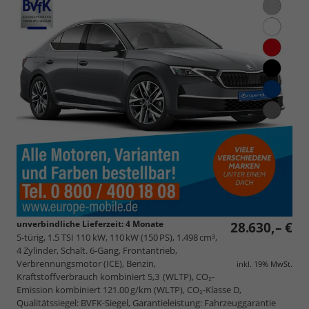
unverbindliche Lieferzeit:
4 Monate
28.630,– €
5-türig, 1.5 TSI 110 kW, 110 kW (150 PS), 1.498 cm³,
4 Zylinder, Schalt. 6-Gang, Frontantrieb,
Verbrennungsmotor (ICE), Benzin,
inkl. 19% MwSt.
Kraftstoffverbrauch kombiniert 5,3 (WLTP), CO₂-
Emission kombiniert 121.00 g/km (WLTP), CO₂-Klasse D,
Qualitätssiegel: BVFK-Siegel, Garantieleistung: Fahrzeuggarantie