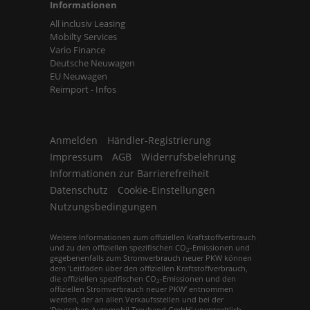
Informationen
All inclusiv Leasing
Mobilty Services
Vario Finance
Deutsche Neuwagen
EU Neuwagen
Reimport - Infos
Anmelden
Händler-Registrierung
Impressum
AGB
Widerrufsbelehrung
Informationen zur Barrierefreiheit
Datenschutz
Cookie-Einstellungen
Nutzungsbedingungen
Weitere Informationen zum offiziellen Kraftstoffverbrauch
und zu den offiziellen spezifischen CO
-Emissionen und
2
gegebenenfalls zum Stromverbrauch neuer PKW können
dem 'Leitfaden über den offiziellen Kraftstoffverbrauch,
die offiziellen spezifischen CO
-Emissionen und den
2
offiziellen Stromverbrauch neuer PKW' entnommen
werden, der an allen Verkaufsstellen und bei der
'Deutschen Automobil Treuhand GmbH' unentgeltlich