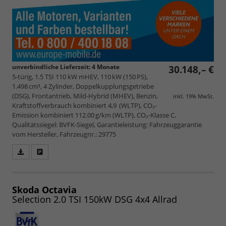
unverbindliche Lieferzeit:
4 Monate
30.148,– €
5-türig, 1.5 TSI 110 kW mHEV, 110 kW (150 PS),
1.498 cm³, 4 Zylinder, Doppelkupplungsgetriebe
(DSG), Frontantrieb, Mild-Hybrid (MHEV), Benzin,
inkl. 19% MwSt.
Kraftstoffverbrauch kombiniert 4,9 (WLTP), CO₂-
Emission kombiniert 112.00 g/km (WLTP), CO₂-Klasse C,
Qualitätssiegel: BVFK-Siegel, Garantieleistung: Fahrzeuggarantie
vom Hersteller, Fahrzeugnr.: 29775
Fahrzeugangebot
Parken
als
und
PDF
vergleichen
speichern/drucken
Skoda Octavia
Selection 2.0 TSI 150kW DSG 4x4 Allrad