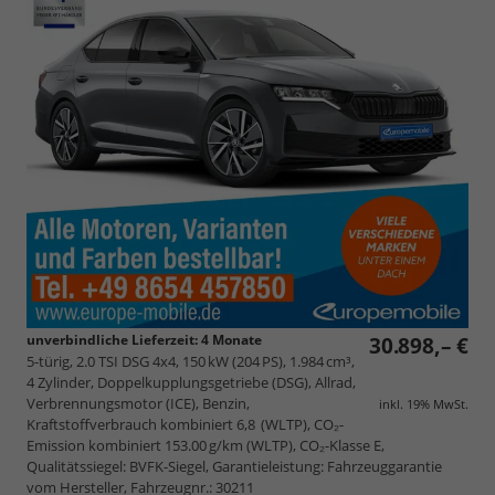
unverbindliche Lieferzeit:
4 Monate
30.898,– €
5-türig, 2.0 TSI DSG 4x4, 150 kW (204 PS), 1.984 cm³,
4 Zylinder, Doppelkupplungsgetriebe (DSG), Allrad,
Verbrennungsmotor (ICE), Benzin,
inkl. 19% MwSt.
Kraftstoffverbrauch kombiniert 6,8 (WLTP), CO₂-
Emission kombiniert 153.00 g/km (WLTP), CO₂-Klasse E,
Qualitätssiegel: BVFK-Siegel, Garantieleistung: Fahrzeuggarantie
vom Hersteller, Fahrzeugnr.: 30211