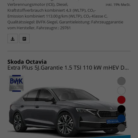
Verbrennungsmotor (ICE), Diesel,
inkl. 19% MwSt.
Kraftstoffverbrauch kombiniert 4,3 (WLTP), CO₂-
Emission kombiniert 113.00 g/km (WLTP), CO₂-Klasse C,
Qualitätssiegel: BVFK-Siegel, Garantieleistung: Fahrzeuggarantie
vom Hersteller, Fahrzeugnr.: 29761
Fahrzeugangebot
Parken
als
und
PDF
vergleichen
speichern/drucken
Skoda Octavia
Extra Plus 5J.Garantie 1.5 TSI 110 kW mHEV DSG