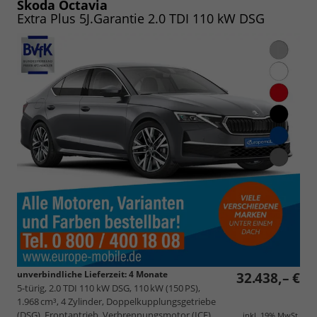
speichern/drucken
Skoda Octavia
Extra Plus 5J.Garantie 2.0 TDI 110 kW DSG
unverbindliche Lieferzeit:
4 Monate
32.438,– €
5-türig, 2.0 TDI 110 kW DSG, 110 kW (150 PS),
1.968 cm³, 4 Zylinder, Doppelkupplungsgetriebe
(DSG), Frontantrieb, Verbrennungsmotor (ICE),
inkl. 19% MwSt.