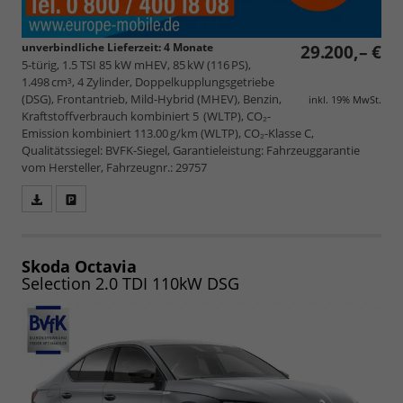
unverbindliche Lieferzeit:
4 Monate
29.200,– €
5-türig, 1.5 TSI 85 kW mHEV, 85 kW (116 PS),
1.498 cm³, 4 Zylinder, Doppelkupplungsgetriebe
(DSG), Frontantrieb, Mild-Hybrid (MHEV), Benzin,
inkl. 19% MwSt.
Kraftstoffverbrauch kombiniert 5 (WLTP), CO₂-
Emission kombiniert 113.00 g/km (WLTP), CO₂-Klasse C,
Qualitätssiegel: BVFK-Siegel, Garantieleistung: Fahrzeuggarantie
vom Hersteller, Fahrzeugnr.: 29757
Fahrzeugangebot
Parken
als
und
PDF
vergleichen
speichern/drucken
Skoda Octavia
Selection 2.0 TDI 110kW DSG