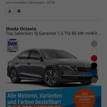
vom Hersteller, Fahrzeugnr.: 29758
Fahrzeugangebot
Parken
als
und
PDF
vergleichen
speichern/drucken
Skoda Octavia
Top Selection 5J.Garantie 1.5 TSI 85 kW mHEV DSG