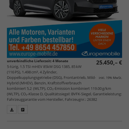
unverbindliche Lieferzeit:
4 Monate
25.450,– €
5-türig, 1.5 TSI mHEV 85kW DSG 1385, 85 kW
(116 PS), 1.498 cm³, 4 Zylinder,
Doppelkupplungsgetriebe (DSG), Frontantrieb, Mild-
inkl. 19% MwSt.
Hybrid (MHEV), Benzin, Kraftstoffverbrauch
kombiniert 5,2 (WLTP), CO₂-Emission kombiniert 119.00 g/km
(WLTP), CO₂-Klasse D, Qualitätssiegel: BVFK-Siegel, Garantieleistung:
Fahrzeuggarantie vom Hersteller, Fahrzeugnr.: 26382
Fahrzeugangebot
Parken
als
und
PDF
vergleichen