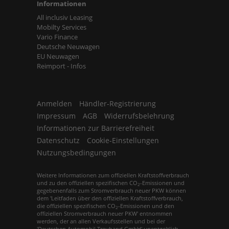
Informationen
All inclusiv Leasing
Mobilty Services
Vario Finance
Deutsche Neuwagen
EU Neuwagen
Reimport - Infos
Anmelden
Händler-Registrierung
Impressum
AGB
Widerrufsbelehrung
Informationen zur Barrierefreiheit
Datenschutz
Cookie-Einstellungen
Nutzungsbedingungen
Weitere Informationen zum offiziellen Kraftstoffverbrauch
und zu den offiziellen spezifischen CO
-Emissionen und
2
gegebenenfalls zum Stromverbrauch neuer PKW können
dem 'Leitfaden über den offiziellen Kraftstoffverbrauch,
die offiziellen spezifischen CO
-Emissionen und den
2
offiziellen Stromverbrauch neuer PKW' entnommen
werden, der an allen Verkaufsstellen und bei der
'Deutschen Automobil Treuhand GmbH' unentgeltlich