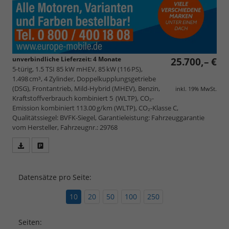
unverbindliche Lieferzeit:
4 Monate
25.700,– €
5-türig, 1.5 TSI 85 kW mHEV, 85 kW (116 PS),
1.498 cm³, 4 Zylinder, Doppelkupplungsgetriebe
(DSG), Frontantrieb, Mild-Hybrid (MHEV), Benzin,
inkl. 19% MwSt.
Kraftstoffverbrauch kombiniert 5 (WLTP), CO₂-
Emission kombiniert 113.00 g/km (WLTP), CO₂-Klasse C,
Qualitätssiegel: BVFK-Siegel, Garantieleistung: Fahrzeuggarantie
vom Hersteller, Fahrzeugnr.: 29768
Fahrzeugangebot
Parken
als
und
PDF
vergleichen
Datensätze pro Seite:
speichern/drucken
10
20
50
100
250
Seiten: