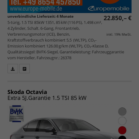
unverbindliche Lieferzeit:
4 Monate
22.850,– €
5-türig, 1.5 TSI 85kW 1351, 85 kW (116 PS), 1.498 cm³,
4 Zylinder, Schalt. 6-Gang, Frontantrieb,
Verbrennungsmotor (ICE), Benzin,
inkl. 19% MwSt.
Kraftstoffverbrauch kombiniert 5,5 (WLTP), CO₂-
Emission kombiniert 126.00 g/km (WLTP), CO₂-Klasse D,
Qualitätssiegel: BVFK-Siegel, Garantieleistung: Fahrzeuggarantie
vom Hersteller, Fahrzeugnr.: 26378
Fahrzeugangebot
Parken
als
und
PDF
vergleichen
speichern/drucken
Skoda Octavia
Extra 5J.Garantie 1.5 TSI 85 kW