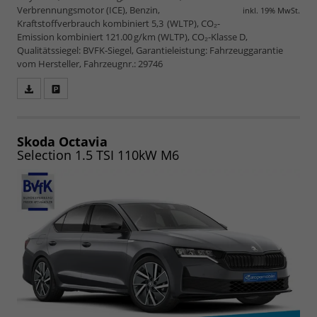
Verbrennungsmotor (ICE), Benzin,
inkl. 19% MwSt.
Kraftstoffverbrauch kombiniert 5,3 (WLTP), CO₂-
Emission kombiniert 121.00 g/km (WLTP), CO₂-Klasse D,
Qualitätssiegel: BVFK-Siegel, Garantieleistung: Fahrzeuggarantie
vom Hersteller, Fahrzeugnr.: 29746
Fahrzeugangebot
Parken
als
und
PDF
vergleichen
speichern/drucken
Skoda Octavia
Selection 1.5 TSI 110kW M6