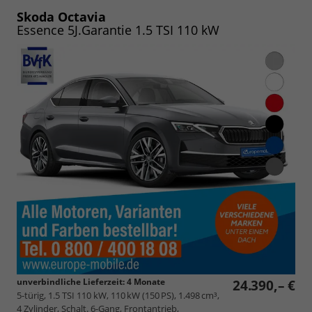
PDF
vergleichen
speichern/drucken
Skoda Octavia
Essence 5J.Garantie 1.5 TSI 110 kW
unverbindliche Lieferzeit:
4 Monate
24.390,– €
5-türig, 1.5 TSI 110 kW, 110 kW (150 PS), 1.498 cm³,
4 Zylinder, Schalt. 6-Gang, Frontantrieb,