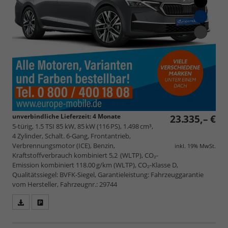
unverbindliche Lieferzeit:
4 Monate
23.335,– €
5-türig, 1.5 TSI 85 kW, 85 kW (116 PS), 1.498 cm³,
4 Zylinder, Schalt. 6-Gang, Frontantrieb,
Verbrennungsmotor (ICE), Benzin,
inkl. 19% MwSt.
Kraftstoffverbrauch kombiniert 5,2 (WLTP), CO₂-
Emission kombiniert 118.00 g/km (WLTP), CO₂-Klasse D,
Qualitätssiegel: BVFK-Siegel, Garantieleistung: Fahrzeuggarantie
vom Hersteller, Fahrzeugnr.: 29744
Fahrzeugangebot
Parken
als
und