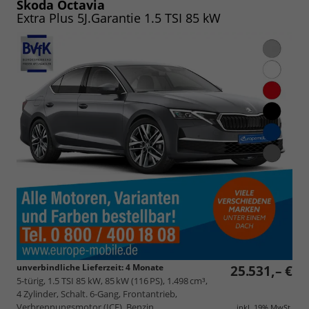
speichern/drucken
Skoda Octavia
Extra Plus 5J.Garantie 1.5 TSI 85 kW
unverbindliche Lieferzeit:
4 Monate
25.531,– €
5-türig, 1.5 TSI 85 kW, 85 kW (116 PS), 1.498 cm³,
4 Zylinder, Schalt. 6-Gang, Frontantrieb,
Verbrennungsmotor (ICE), Benzin,
inkl. 19% MwSt.