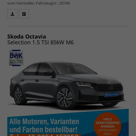
vom Hersteller, Fahrzeugnr.: 29749
Fahrzeugangebot
Parken
als
und
PDF
vergleichen
speichern/drucken
Skoda Octavia
Selection 1.5 TSI 85kW M6