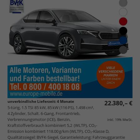
unverbindliche Lieferzeit:
4 Monate
22.380,– €
5-türig, 1.5 TSI 85 kW, 85 kW (116 PS), 1.498 cm³,
4 Zylinder, Schalt. 6-Gang, Frontantrieb,
Verbrennungsmotor (ICE), Benzin,
inkl. 19% MwSt.
Kraftstoffverbrauch kombiniert 5,2 (WLTP), CO₂-
Emission kombiniert 118.00 g/km (WLTP), CO₂-Klasse D,
Qualitätssiegel: BVFK-Siegel, Garantieleistung: Fahrzeuggarantie