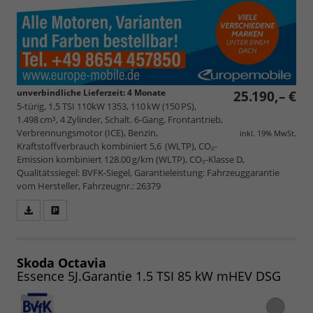
unverbindliche Lieferzeit:
4 Monate
25.190,– €
5-türig, 1.5 TSI 110kW 1353, 110 kW (150 PS),
1.498 cm³, 4 Zylinder, Schalt. 6-Gang, Frontantrieb,
Verbrennungsmotor (ICE), Benzin,
inkl. 19% MwSt.
Kraftstoffverbrauch kombiniert 5,6 (WLTP), CO₂-
Emission kombiniert 128.00 g/km (WLTP), CO₂-Klasse D,
Qualitätssiegel: BVFK-Siegel, Garantieleistung: Fahrzeuggarantie
vom Hersteller, Fahrzeugnr.: 26379
Fahrzeugangebot
Parken
als
und
PDF
vergleichen
speichern/drucken
Skoda Octavia
Essence 5J.Garantie 1.5 TSI 85 kW mHEV DSG