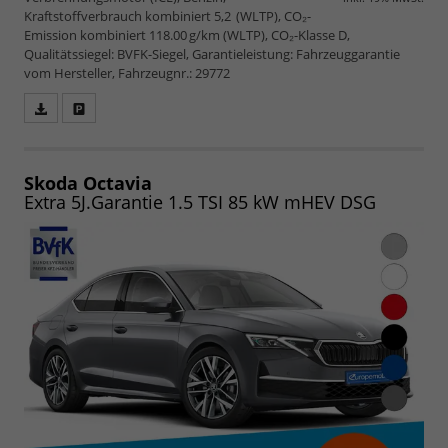
Kraftstoffverbrauch kombiniert 5,2 (WLTP), CO₂-
Emission kombiniert 118.00 g/km (WLTP), CO₂-Klasse D,
Qualitätssiegel: BVFK-Siegel, Garantieleistung: Fahrzeuggarantie
vom Hersteller, Fahrzeugnr.: 29772
Fahrzeugangebot
Parken
als
und
PDF
vergleichen
speichern/drucken
Skoda Octavia
Extra 5J.Garantie 1.5 TSI 85 kW mHEV DSG