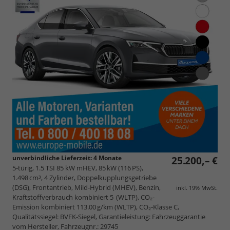
unverbindliche Lieferzeit:
4 Monate
25.200,– €
5-türig, 1.5 TSI 85 kW mHEV, 85 kW (116 PS),
1.498 cm³, 4 Zylinder, Doppelkupplungsgetriebe
(DSG), Frontantrieb, Mild-Hybrid (MHEV), Benzin,
inkl. 19% MwSt.
Kraftstoffverbrauch kombiniert 5 (WLTP), CO₂-
Emission kombiniert 113.00 g/km (WLTP), CO₂-Klasse C,
Qualitätssiegel: BVFK-Siegel, Garantieleistung: Fahrzeuggarantie
vom Hersteller, Fahrzeugnr.: 29745