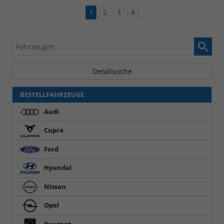
1
2
3
4
Fahrzeugnr.
Detailsuche
BESTELLFAHRZEUGE
Audi
Cupra
Ford
Hyundai
Nissan
Opel