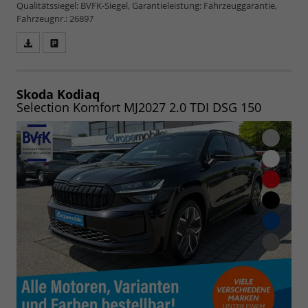
Qualitätssiegel: BVFK-Siegel, Garantieleistung: Fahrzeuggarantie,
Fahrzeugnr.: 26897
Fahrzeugangebot
Parken
als
und
PDF
vergleichen
speichern/drucken
Skoda Kodiaq
Selection Komfort MJ2027 2.0 TDI DSG 150