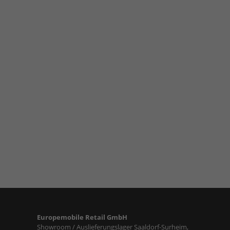
Europemobile Retail GmbH
Showroom / Auslieferungslager Saaldorf-Surheim,