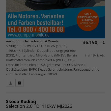
unverbindliche Lieferzeit:
4 Monate
36.190,– €
5-türig, 1,5 TSI mHEV DSG, 110 kW (150 PS),
1.498 cm³, 4 Zylinder, Doppelkupplungsgetriebe
(DSG), Frontantrieb, Mild-Hybrid (MHEV), Benzin,
inkl. 19% MwSt.
Kraftstoffverbrauch kombiniert 6 (WLTP), CO₂-
Emission kombiniert 136.00 g/km (WLTP), CO₂-Klasse E,
Qualitätssiegel: BVFK-Siegel, Garantieleistung: Fahrzeuggarantie
vom Hersteller, Fahrzeugnr.: 30029
Fahrzeugangebot
Parken
als
und
PDF
vergleichen
speichern/drucken
Skoda Kodiaq
Selection 2.0 TDI 110kW MJ2026