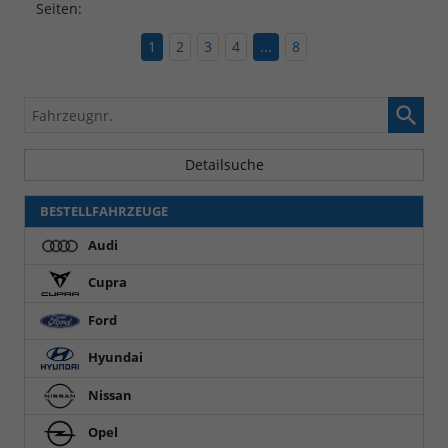
Seiten:
1
2
3
4
...
8
Fahrzeugnr.
Detailsuche
BESTELLFAHRZEUGE
Audi
Cupra
Ford
Hyundai
Nissan
Opel