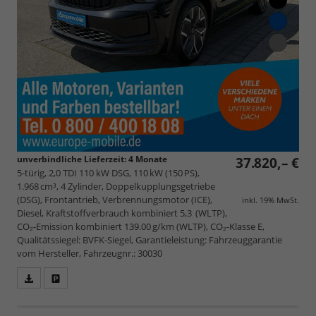
unverbindliche Lieferzeit:
4 Monate
37.820,– €
5-türig, 2,0 TDI 110 kW DSG, 110 kW (150 PS),
1.968 cm³, 4 Zylinder, Doppelkupplungsgetriebe
(DSG), Frontantrieb, Verbrennungsmotor (ICE),
inkl. 19% MwSt.
Diesel, Kraftstoffverbrauch kombiniert 5,3 (WLTP),
CO₂-Emission kombiniert 139.00 g/km (WLTP), CO₂-Klasse E,
Qualitätssiegel: BVFK-Siegel, Garantieleistung: Fahrzeuggarantie
vom Hersteller, Fahrzeugnr.: 30030
Fahrzeugangebot
Parken
als
und
PDF
vergleichen