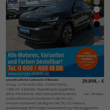
unverbindliche Lieferzeit:
4 Monate
39.898,– €
5-türig, 1,5 TSI mHEV DSG, 110 kW (150 PS),
1.498 cm³, 4 Zylinder, Doppelkupplungsgetriebe
(DSG), Frontantrieb, Mild-Hybrid (MHEV), Benzin,
inkl. 19% MwSt.
Kraftstoffverbrauch kombiniert 6 (WLTP), CO₂-
Emission kombiniert 136.00 g/km (WLTP), CO₂-Klasse E,
Qualitätssiegel: BVFK-Siegel, Garantieleistung: Fahrzeuggarantie