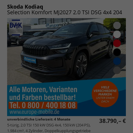
speichern/drucken
Skoda Kodiaq
Selection Komfort MJ2027 2.0 TSI DSG 4x4 204
unverbindliche Lieferzeit:
4 Monate
38.790,– €
5-türig, 2.0 TSI 150 kW DSG 4x4, 150 kW (204 PS),
1.984 cm³, 4 Zylinder, Doppelkupplungsgetriebe