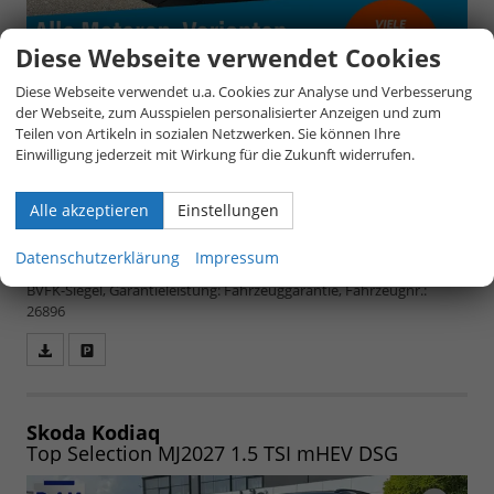
Diese Webseite verwendet Cookies
Diese Webseite verwendet u.a. Cookies zur Analyse und Verbesserung
der Webseite, zum Ausspielen personalisierter Anzeigen und zum
Teilen von Artikeln in sozialen Netzwerken. Sie können Ihre
unverbindliche Lieferzeit:
7 Monate
39.580,– €
Einwilligung jederzeit mit Wirkung für die Zukunft widerrufen.
5-türig, 1.5 TSI iV 150 kW, 150 kW (204 PS), 1.498 cm³,
4 Zylinder, Doppelkupplungsgetriebe (DSG),
Frontantrieb, Plugin-Hybrid (PHEV), Plugin-Hybrid,
inkl. 19% MwSt.
Alle akzeptieren
Einstellungen
Hybrid Benzin, Kraftstoffverbrauch kombiniert 6
(WLTP), CO₂-Emission kombiniert 137.00 g/km (WLTP), CO₂-Klasse E
Datenschutzerklärung
Impressum
(gewichtet, kombiniert), B (bei entladener Batterie), Qualitätssiegel:
BVFK-Siegel, Garantieleistung: Fahrzeuggarantie, Fahrzeugnr.:
26896
Fahrzeugangebot
Parken
als
und
PDF
vergleichen
speichern/drucken
Skoda Kodiaq
Top Selection MJ2027 1.5 TSI mHEV DSG