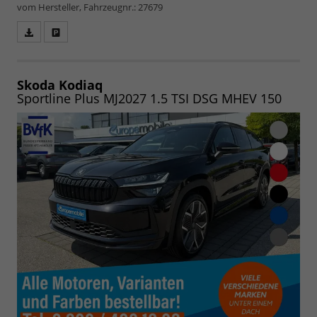
vom Hersteller, Fahrzeugnr.: 27679
Fahrzeugangebot
Parken
als
und
PDF
vergleichen
speichern/drucken
Skoda Kodiaq
Sportline Plus MJ2027 1.5 TSI DSG MHEV 150