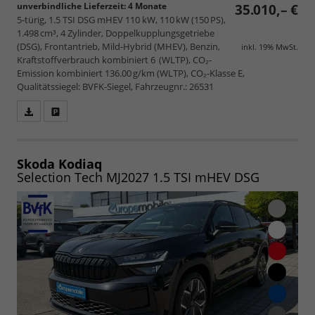
unverbindliche Lieferzeit:
4 Monate
35.010,– €
5-türig, 1.5 TSI DSG mHEV 110 kW, 110 kW (150 PS),
1.498 cm³, 4 Zylinder, Doppelkupplungsgetriebe
(DSG), Frontantrieb, Mild-Hybrid (MHEV), Benzin,
inkl. 19% MwSt.
Kraftstoffverbrauch kombiniert 6 (WLTP), CO₂-
Emission kombiniert 136.00 g/km (WLTP), CO₂-Klasse E,
Qualitätssiegel: BVFK-Siegel, Fahrzeugnr.: 26531
Fahrzeugangebot
Parken
als
und
PDF
vergleichen
speichern/drucken
Skoda Kodiaq
Selection Tech MJ2027 1.5 TSI mHEV DSG