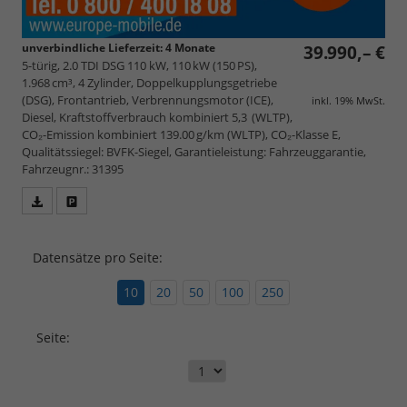
unverbindliche Lieferzeit:
4 Monate
39.990,– €
5-türig, 2.0 TDI DSG 110 kW, 110 kW (150 PS),
1.968 cm³, 4 Zylinder, Doppelkupplungsgetriebe
(DSG), Frontantrieb, Verbrennungsmotor (ICE),
inkl. 19% MwSt.
Diesel, Kraftstoffverbrauch kombiniert 5,3 (WLTP),
CO₂-Emission kombiniert 139.00 g/km (WLTP), CO₂-Klasse E,
Qualitätssiegel: BVFK-Siegel, Garantieleistung: Fahrzeuggarantie,
Fahrzeugnr.: 31395
Fahrzeugangebot
Parken
als
und
PDF
vergleichen
Datensätze pro Seite:
speichern/drucken
10
20
50
100
250
Seite: