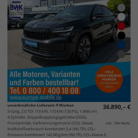
unverbindliche Lieferzeit:
9 Wochen
36.890,– €
5-türig, 2.0 TDI 110 kW, 110 kW (150 PS), 1.968 cm³,
4 Zylinder, Doppelkupplungsgetriebe (DSG),
Frontantrieb, Verbrennungsmotor (ICE), Diesel,
inkl. 19% MwSt.
Kraftstoffverbrauch kombiniert 5,4 (WLTP), CO₂-
Emission kombiniert 142.00 g/km (WLTP), CO₂-Klasse E,