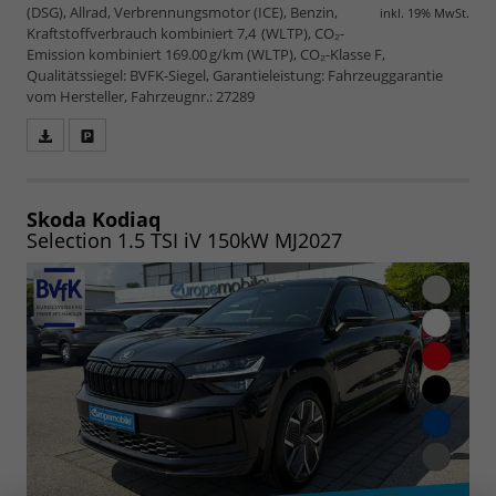
(DSG), Allrad, Verbrennungsmotor (ICE), Benzin,
inkl. 19% MwSt.
Kraftstoffverbrauch kombiniert 7,4 (WLTP), CO₂-
Emission kombiniert 169.00 g/km (WLTP), CO₂-Klasse F,
Qualitätssiegel: BVFK-Siegel, Garantieleistung: Fahrzeuggarantie
vom Hersteller, Fahrzeugnr.: 27289
Fahrzeugangebot
Parken
als
und
PDF
vergleichen
speichern/drucken
Skoda Kodiaq
Selection 1.5 TSI iV 150kW MJ2027