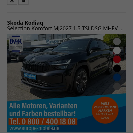
Fahrzeugangebot
Parken
als
und
PDF
vergleichen
speichern/drucken
Skoda Kodiaq
Selection Komfort MJ2027 1.5 TSI DSG MHEV 150