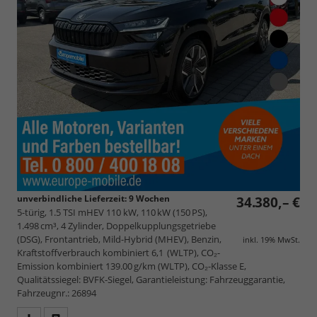
unverbindliche Lieferzeit:
9 Wochen
34.380,– €
5-türig, 1.5 TSI mHEV 110 kW, 110 kW (150 PS),
1.498 cm³, 4 Zylinder, Doppelkupplungsgetriebe
(DSG), Frontantrieb, Mild-Hybrid (MHEV), Benzin,
inkl. 19% MwSt.
Kraftstoffverbrauch kombiniert 6,1 (WLTP), CO₂-
Emission kombiniert 139.00 g/km (WLTP), CO₂-Klasse E,
Qualitätssiegel: BVFK-Siegel, Garantieleistung: Fahrzeuggarantie,
Fahrzeugnr.: 26894