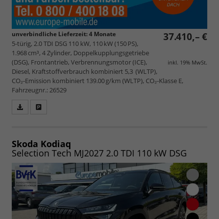
unverbindliche Lieferzeit:
4 Monate
37.410,– €
5-türig, 2.0 TDI DSG 110 kW, 110 kW (150 PS),
1.968 cm³, 4 Zylinder, Doppelkupplungsgetriebe
(DSG), Frontantrieb, Verbrennungsmotor (ICE),
inkl. 19% MwSt.
Diesel, Kraftstoffverbrauch kombiniert 5,3 (WLTP),
CO₂-Emission kombiniert 139.00 g/km (WLTP), CO₂-Klasse E,
Fahrzeugnr.: 26529
Fahrzeugangebot
Parken
als
und
PDF
vergleichen
speichern/drucken
Skoda Kodiaq
Selection Tech MJ2027 2.0 TDI 110 kW DSG