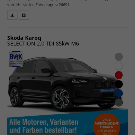
vom Hersteller, Fahrzeugnr.: 26691
Fahrzeugangebot
Parken
als
und
PDF
vergleichen
speichern/drucken
Skoda Karoq
SELECTION 2.0 TDI 85kW M6