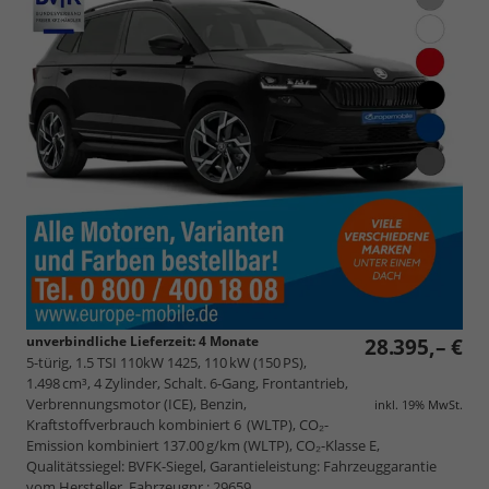
unverbindliche Lieferzeit:
4 Monate
28.395,– €
5-türig, 1.5 TSI 110kW 1425, 110 kW (150 PS),
1.498 cm³, 4 Zylinder, Schalt. 6-Gang, Frontantrieb,
Verbrennungsmotor (ICE), Benzin,
inkl. 19% MwSt.
Kraftstoffverbrauch kombiniert 6 (WLTP), CO₂-
Emission kombiniert 137.00 g/km (WLTP), CO₂-Klasse E,
Qualitätssiegel: BVFK-Siegel, Garantieleistung: Fahrzeuggarantie
vom Hersteller, Fahrzeugnr.: 29659