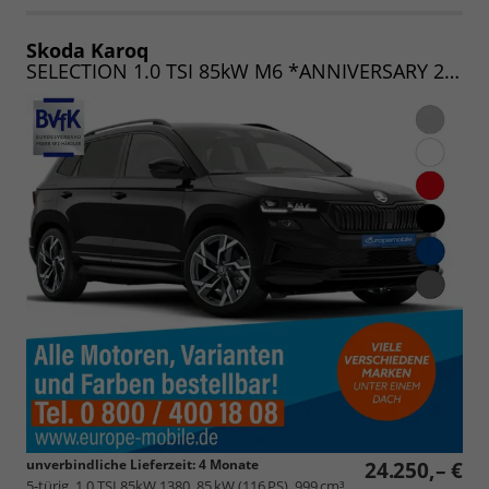
als
und
PDF
vergleichen
speichern/drucken
Skoda Karoq
SELECTION 1.0 TSI 85kW M6 *ANNIVERSARY 25*
unverbindliche Lieferzeit:
4 Monate
24.250,– €
5-türig, 1.0 TSI 85kW 1380, 85 kW (116 PS), 999 cm³,