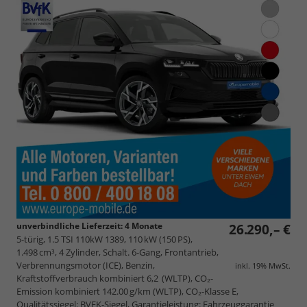
unverbindliche Lieferzeit:
4 Monate
26.290,– €
5-türig, 1.5 TSI 110kW 1389, 110 kW (150 PS),
1.498 cm³, 4 Zylinder, Schalt. 6-Gang, Frontantrieb,
Verbrennungsmotor (ICE), Benzin,
inkl. 19% MwSt.
Kraftstoffverbrauch kombiniert 6,2 (WLTP), CO₂-
Emission kombiniert 142.00 g/km (WLTP), CO₂-Klasse E,
Qualitätssiegel: BVFK-Siegel, Garantieleistung: Fahrzeuggarantie