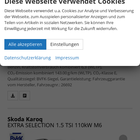
Diese Webseite verwendet Cookies
Diese Webseite verwendet u.a. Cookies zur Analyse und Verbesserung
der Webseite, zum Ausspielen personalisierter Anzeigen und zum
Teilen von Artikeln in sozialen Netzwerken. Sie können Ihre
Einwilligung jederzeit mit Wirkung für die Zukunft widerrufen.
unverbindliche Lieferzeit:
4 Monate
27.890,– €
Alle akzeptieren
Einstellungen
5-türig, 1.5 TSI 110kW DSG 1422, 110 kW (150 PS),
1.498 cm³, 4 Zylinder, Doppelkupplungsgetriebe
Datenschutzerklärung
Impressum
(DSG), Frontantrieb, Verbrennungsmotor (ICE),
inkl. 19% MwSt.
Benzin, Kraftstoffverbrauch kombiniert 6,3 (WLTP),
CO₂-Emission kombiniert 143.00 g/km (WLTP), CO₂-Klasse E,
Qualitätssiegel: BVFK-Siegel, Garantieleistung: Fahrzeuggarantie
vom Hersteller, Fahrzeugnr.: 26692
Fahrzeugangebot
Parken
als
und
PDF
vergleichen
speichern/drucken
Skoda Karoq
EXTRA SELECTION 1.5 TSI 110kW M6