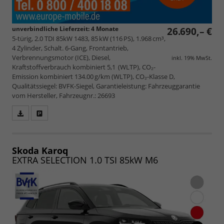
unverbindliche Lieferzeit:
4 Monate
26.690,– €
5-türig, 2.0 TDI 85kW 1483, 85 kW (116 PS), 1.968 cm³,
4 Zylinder, Schalt. 6-Gang, Frontantrieb,
Verbrennungsmotor (ICE), Diesel,
inkl. 19% MwSt.
Kraftstoffverbrauch kombiniert 5,1 (WLTP), CO₂-
Emission kombiniert 134.00 g/km (WLTP), CO₂-Klasse D,
Qualitätssiegel: BVFK-Siegel, Garantieleistung: Fahrzeuggarantie
vom Hersteller, Fahrzeugnr.: 26693
Fahrzeugangebot
Parken
als
und
PDF
vergleichen
speichern/drucken
Skoda Karoq
EXTRA SELECTION 1.0 TSI 85kW M6