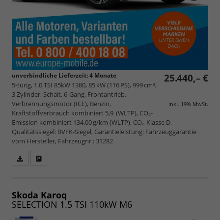
unverbindliche Lieferzeit:
4 Monate
25.440,– €
5-türig, 1.0 TSI 85kW 1380, 85 kW (116 PS), 999 cm³,
3 Zylinder, Schalt. 6-Gang, Frontantrieb,
Verbrennungsmotor (ICE), Benzin,
inkl. 19% MwSt.
Kraftstoffverbrauch kombiniert 5,9 (WLTP), CO₂-
Emission kombiniert 134.00 g/km (WLTP), CO₂-Klasse D,
Qualitätssiegel: BVFK-Siegel, Garantieleistung: Fahrzeuggarantie
vom Hersteller, Fahrzeugnr.: 31282
Fahrzeugangebot
Parken
als
und
PDF
vergleichen
speichern/drucken
Skoda Karoq
SELECTION 1.5 TSI 110kW M6