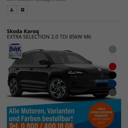
Fahrzeugangebot
Parken
als
und
PDF
vergleichen
speichern/drucken
Skoda Karoq
EXTRA SELECTION 2.0 TDI 85kW M6