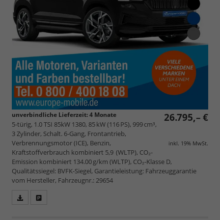
unverbindliche Lieferzeit:
4 Monate
26.795,– €
5-türig, 1.0 TSI 85kW 1380, 85 kW (116 PS), 999 cm³,
3 Zylinder, Schalt. 6-Gang, Frontantrieb,
Verbrennungsmotor (ICE), Benzin,
inkl. 19% MwSt.
Kraftstoffverbrauch kombiniert 5,9 (WLTP), CO₂-
Emission kombiniert 134.00 g/km (WLTP), CO₂-Klasse D,
Qualitätssiegel: BVFK-Siegel, Garantieleistung: Fahrzeuggarantie
vom Hersteller, Fahrzeugnr.: 29654
Fahrzeugangebot
Parken
als
und