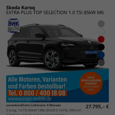
PDF
vergleichen
speichern/drucken
Skoda Karoq
EXTRA PLUS TOP SELECTION 1.0 TSI 85kW M6
unverbindliche Lieferzeit:
4 Monate
27.795,– €
5-türig, 1.0 TSI 85kW 1380, 85 kW (116 PS), 999 cm³,
3 Zylinder, Schalt. 6-Gang, Frontantrieb,