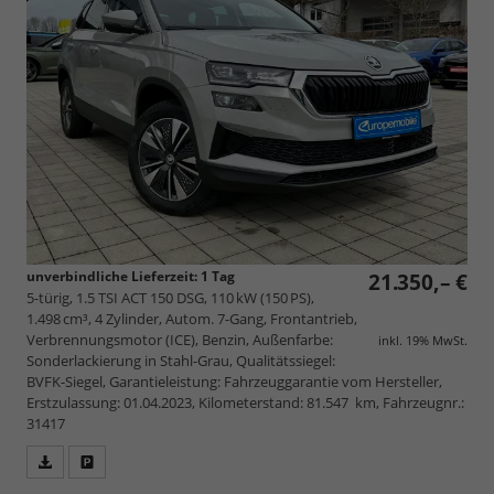
unverbindliche Lieferzeit:
1 Tag
21.350,– €
5-türig, 1.5 TSI ACT 150 DSG, 110 kW (150 PS),
1.498 cm³, 4 Zylinder, Autom. 7-Gang, Frontantrieb,
Verbrennungsmotor (ICE), Benzin, Außenfarbe:
inkl. 19% MwSt.
Sonderlackierung in Stahl-Grau, Qualitätssiegel:
BVFK-Siegel, Garantieleistung: Fahrzeuggarantie vom Hersteller,
Erstzulassung: 01.04.2023, Kilometerstand: 81.547 km, Fahrzeugnr.:
31417
Fahrzeugangebot
Parken