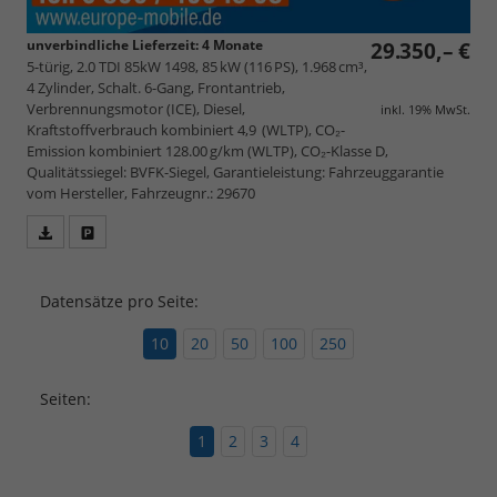
unverbindliche Lieferzeit:
4 Monate
29.350,– €
5-türig, 2.0 TDI 85kW 1498, 85 kW (116 PS), 1.968 cm³,
4 Zylinder, Schalt. 6-Gang, Frontantrieb,
Verbrennungsmotor (ICE), Diesel,
inkl. 19% MwSt.
Kraftstoffverbrauch kombiniert 4,9 (WLTP), CO₂-
Emission kombiniert 128.00 g/km (WLTP), CO₂-Klasse D,
Qualitätssiegel: BVFK-Siegel, Garantieleistung: Fahrzeuggarantie
vom Hersteller, Fahrzeugnr.: 29670
Fahrzeugangebot
Parken
als
und
PDF
vergleichen
Datensätze pro Seite:
speichern/drucken
10
20
50
100
250
Seiten:
1
2
3
4