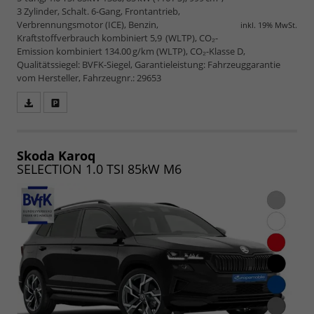
3 Zylinder, Schalt. 6-Gang, Frontantrieb,
Verbrennungsmotor (ICE), Benzin,
inkl. 19% MwSt.
Kraftstoffverbrauch kombiniert 5,9 (WLTP), CO₂-
Emission kombiniert 134.00 g/km (WLTP), CO₂-Klasse D,
Qualitätssiegel: BVFK-Siegel, Garantieleistung: Fahrzeuggarantie
vom Hersteller, Fahrzeugnr.: 29653
Fahrzeugangebot
Parken
als
und
PDF
vergleichen
speichern/drucken
Skoda Karoq
SELECTION 1.0 TSI 85kW M6