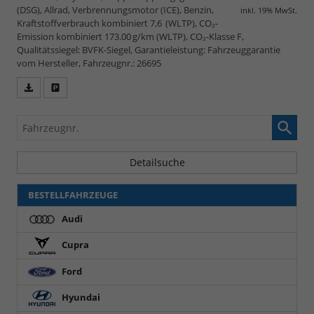
(DSG), Allrad, Verbrennungsmotor (ICE), Benzin,
inkl. 19% MwSt.
Kraftstoffverbrauch kombiniert 7,6 (WLTP), CO₂-
Emission kombiniert 173.00 g/km (WLTP), CO₂-Klasse F,
Qualitätssiegel: BVFK-Siegel, Garantieleistung: Fahrzeuggarantie
vom Hersteller, Fahrzeugnr.: 26695
Fahrzeugangebot
Parken
als
und
Fahrzeugnr.
PDF
vergleichen
speichern/drucken
Detailsuche
BESTELLFAHRZEUGE
Audi
Cupra
Ford
Hyundai