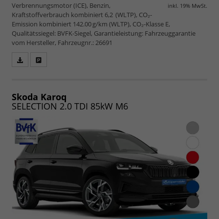
Verbrennungsmotor (ICE), Benzin,
inkl. 19% MwSt.
Kraftstoffverbrauch kombiniert 6,2 (WLTP), CO₂-
Emission kombiniert 142.00 g/km (WLTP), CO₂-Klasse E,
Qualitätssiegel: BVFK-Siegel, Garantieleistung: Fahrzeuggarantie
vom Hersteller, Fahrzeugnr.: 26691
Fahrzeugangebot
Parken
als
und
PDF
vergleichen
speichern/drucken
Skoda Karoq
SELECTION 2.0 TDI 85kW M6