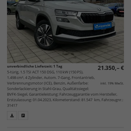
unverbindliche Lieferzeit:
1 Tag
21.350,– €
5-türig, 1.5 TSI ACT 150 DSG, 110 kW (150 PS),
1.498 cm³, 4 Zylinder, Autom. 7-Gang, Frontantrieb,
Verbrennungsmotor (ICE), Benzin, Außenfarbe:
inkl. 19% MwSt.
Sonderlackierung in Stahl-Grau, Qualitätssiegel:
BVFK-Siegel, Garantieleistung: Fahrzeuggarantie vom Hersteller,
Erstzulassung: 01.04.2023, Kilometerstand: 81.547 km, Fahrzeugnr.:
31417
Fahrzeugangebot
Parken
als
und