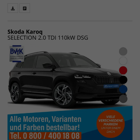
Fahrzeugangebot
Parken
als
und
PDF
vergleichen
speichern/drucken
Skoda Karoq
SELECTION 2.0 TDI 110kW DSG