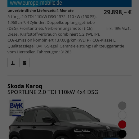
unverbindliche Lieferzeit:
4 Monate
29.898,– €
5-türig, 2.0 TDI 110kW DSG 1572, 110 kW (150 PS),
1.968 cm³, 4 Zylinder, Doppelkupplungsgetriebe
(DSG), Frontantrieb, Verbrennungsmotor (ICE),
inkl. 19% MwSt.
Diesel, Kraftstoffverbrauch kombiniert 5,2 (WLTP),
CO₂-Emission kombiniert 137.00 g/km (WLTP), CO₂-Klasse E,
Qualitätssiegel: BVFK-Siegel, Garantieleistung: Fahrzeuggarantie
vom Hersteller, Fahrzeugnr.: 31283
Fahrzeugangebot
Parken
als
und
PDF
vergleichen
speichern/drucken
Skoda Karoq
SPORTLINE 2.0 TDI 110kW 4x4 DSG