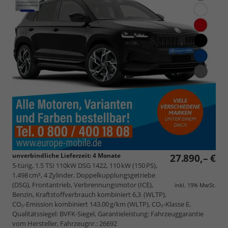
unverbindliche Lieferzeit:
4 Monate
27.890,– €
5-türig, 1.5 TSI 110kW DSG 1422, 110 kW (150 PS),
1.498 cm³, 4 Zylinder, Doppelkupplungsgetriebe
(DSG), Frontantrieb, Verbrennungsmotor (ICE),
inkl. 19% MwSt.
Benzin, Kraftstoffverbrauch kombiniert 6,3 (WLTP),
CO₂-Emission kombiniert 143.00 g/km (WLTP), CO₂-Klasse E,
Qualitätssiegel: BVFK-Siegel, Garantieleistung: Fahrzeuggarantie
vom Hersteller, Fahrzeugnr.: 26692