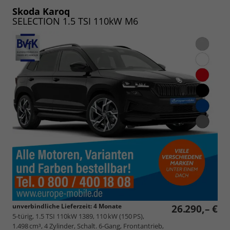
PDF
vergleichen
speichern/drucken
Skoda Karoq
SELECTION 1.5 TSI 110kW M6
unverbindliche Lieferzeit:
4 Monate
26.290,– €
5-türig, 1.5 TSI 110kW 1389, 110 kW (150 PS),
1.498 cm³, 4 Zylinder, Schalt. 6-Gang, Frontantrieb,