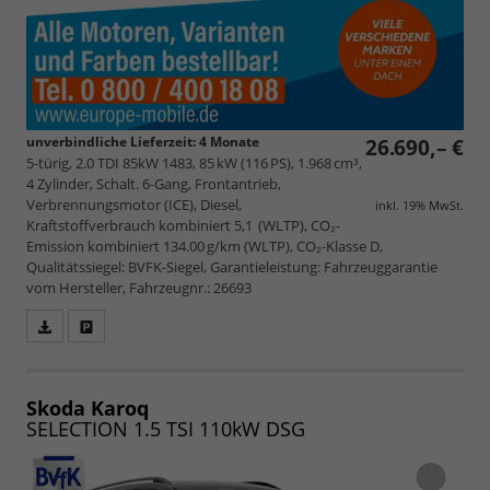
unverbindliche Lieferzeit:
4 Monate
26.690,– €
5-türig, 2.0 TDI 85kW 1483, 85 kW (116 PS), 1.968 cm³,
4 Zylinder, Schalt. 6-Gang, Frontantrieb,
Verbrennungsmotor (ICE), Diesel,
inkl. 19% MwSt.
Kraftstoffverbrauch kombiniert 5,1 (WLTP), CO₂-
Emission kombiniert 134.00 g/km (WLTP), CO₂-Klasse D,
Qualitätssiegel: BVFK-Siegel, Garantieleistung: Fahrzeuggarantie
vom Hersteller, Fahrzeugnr.: 26693
Fahrzeugangebot
Parken
als
und
PDF
vergleichen
speichern/drucken
Skoda Karoq
SELECTION 1.5 TSI 110kW DSG